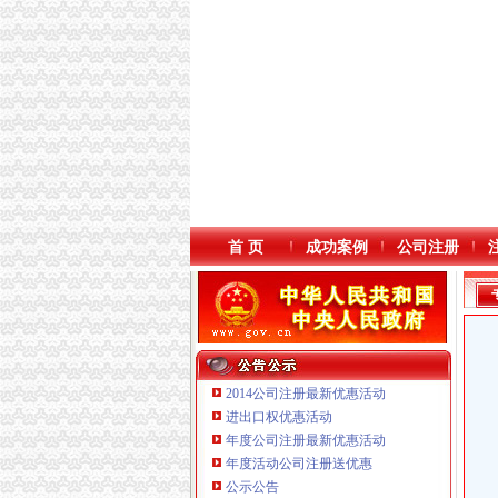
首 页
成功案例
公司注册
2014公司注册最新优惠活动
进出口权优惠活动
年度公司注册最新优惠活动
年度活动公司注册送优惠
重庆海谛升进出口贸易有限公司 渝北100万 （
公示公告