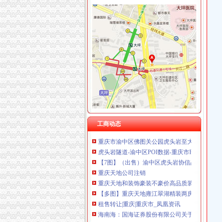
渝中区虎头岩
渝中区虎头岩片区协信阿卡迪亚商铺出售,渝中大
现房！现房！渝中区虎头岩揽江雅苑小洋房在售
高九路.虎头岩_渝中区租房_渝房网
渝中区虎头岩转盘改造工程下月完工_房产资讯
现房！现房！渝中区虎头岩揽江雅苑小洋房在售
渝中虎头岩隧道口一汽车着火未造员伤亡_新浪
重庆渝中区虎头岩社区办理低保是每月的1-10
工商动态
重庆市渝中区佛图关公园虎头岩至大坪九坑子轻
虎头岩隧道-渝中区POI数据-重庆市POI数据-中
【7图】（出售）渝中区虎头岩协信品质小区精
重庆天地公司注销
重庆天地和装饰豪装不豪价高品质装修决定品牌
【多图】重庆天地雍江翠湖精装两房户型方正
租售转让|重庆|重庆市_凤凰资讯
海南海：国海证券股份有限公司关于公司使用
重庆正川包装材料股份有限公司开具给福安业