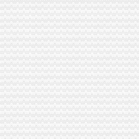
公司要注销,固定资产如何处置_百度知道
重庆加油站广告：重庆公司注销、发票、税务登记证等证件挂失登报-
衡市中级人民法院关于衡市蒸湘区两路口126号福康花苑201室（
大坪公司注销
广东省普宁市供销社集团大坪公司建材门市_【信用信息_诉讼信息_财
重庆大坪公司注销|重庆列表网
大坪注册公司图片_大坪工商注册图片-泉州易登网
【企业设立、年检、变更,改迁、注销、全方位服务】-渝中大坪易登网
【重庆大坪专项审计|专项审批|工商专项审批】-重庆赶集网
【重庆大坪企业文化招聘网_企业文化招聘信息】-重庆智联招聘
广州大坪企业管理咨询有限公司业-广州58同城
提供重庆工商代办公司公司注销代理记账服务
租售转让|公司|重庆|有限_新浪新闻
瀚江新材：关于注销成都瀚江新型建筑材料有限公司重庆分公司的公告
渝中区公司注销流程
可上门签约_重庆公司注册_代办公司_代理工商注册登记_分公司_个体
区城乡建委“三字经”深化“放管服”-重庆市南岸区人民
同舟集团的无耻不要脸与西政校领导的冷漠不作为_重庆_天涯论坛_天
重庆渝中区会计从业资格通过率高的会计培训哪家好免费试-报名在线
明家科技：北京国枫律师事务所关于公司发行股份及支付现金购买资产
商事制度改革释放市场活力两年多来重庆新设立市场主体77.71万户