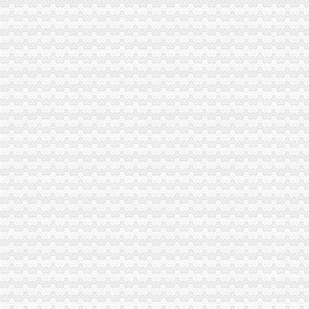
因争议之行政行为致相对人的企业名称被撤销,相对人仍具备提起行政
重庆财务章遗失登报公章准刻证遗失登报办理流程_客集齐网
虚构募公司还配备诈骗指南23人团伙骗809万_新浪重庆新闻_新浪重
渝商事制度改革释放活力新设市场主体77.71万户_重庆频道_凤凰网
渝中区公司注销
高院肖峰法官家授权本公号以案析法：非持股关联公司之间公司人
重庆公告遗失刊登服务网——2013.5.16.重庆资格证遗失登报、重庆营
【广安审计_广安审计公司】-广安百姓网
重庆三峡水利电力(集团)股份有限公司公告(系列)|公司|股东大会|
重庆：商事制度改革释放市场活力_地方政务联播_中国网
重庆住房公积金缴存单位账户注销办理流程是怎样的？-家居装修互动
重庆公司-3721商机网
知名外企锐珂在华一年被曝两次行贿_网易财经
昆明建筑施工总承包资质办理机构,希骏用心服务-专项服务-深圳酷易
企业通信管理厂家_企业通信管理厂家/公司-阿里巴巴公司黄页
公司注销
【58同城】廊坊公司注销服务_公司注销代理_公司注销费用
公司注销登报-南昌58同城
【58同城】苏州公司注销服务_公司注销代理_公司注销费用
【如何注销公司代办费用多少注销公司代办】-闵行浦江易登网
广州公司注册代理_代理记账公司_广州代理出口退税_代办进出口权_