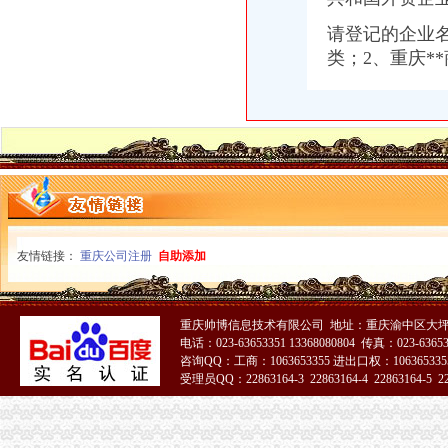
昆明建筑施工总承包资质办理机构,希骏用心服务-专项服务-深圳酷易
企业通信管理厂家_企业通信管理厂家/公司-阿里巴巴公司黄页
请登记的企业
公司注销
类；2、重庆**
【58同城】廊坊公司注销服务_公司注销代理_公司注销费用
公司注销登报-南昌58同城
【58同城】苏州公司注销服务_公司注销代理_公司注销费用
【如何注销公司代办费用多少注销公司代办】-闵行浦江易登网
广州公司注册代理_代理记账公司_广州代理出口退税_代办进出口权_
【58同城】南通公司注销服务_公司注销代理_公司注销费用
快速注销公司新公司快速注销【工商吧】_百度贴吧
海口公司注册,海口注册公司,海口公司注销,海口注销公司,海
公司注销后可否继续执行-中华律师网
友情链接：
重庆公司注册
自助添加
办理亦庄公司注销-须知网
渝中区虎头岩
重庆出售：渝中区虎头岩转盘火锅一条街门面出售-重庆爱问分类
渝中区虎头岩转盘改造工程下月完工-搜狐滚动
重庆帅博信息技术有限公司 地址：重庆渝中区大坪
电话：023-63653351 13368080804 传真：023-6365
期待渝中区为虎头岩健身步道（山城公园）修一个厕所-重庆网络
咨询QQ：工商：1063653355 进出口权：1063653355
重庆渝中区虎头岩---重庆九滨路（黄杨路24号）大鼎世纪滨江,鹅公
受理员QQ：22863164-3 22863164-4 22863164-5 228
渝中区虎头岩转盘改造工程下月完工--时政--人民网
51La
渝中区虎头岩转盘改造工程下月完工_房产资讯-黔江房天下
渝中区虎头岩总部城施工放致楼体破损-重庆网络问政平台