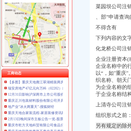
渝中区虎头岩
重庆市罗云科技有限公司 渝北 工商注册
菜园坝公司注
重庆出售：渝中区虎头岩转盘火锅一条街门面出售-重庆爱问分类
重庆晒微科技有限公司 渝南3万 （工商注册）
渝中区虎头岩转盘改造工程下月完工-搜狐滚动
、部”申请查
重庆欧氏科技发展有限公司 渝九50万 （进出口权）
期待渝中区为虎头岩健身步道（山城公园）修一个厕所-重庆网络
重庆集氏科技有限公司 渝沙50万 （进出口权）
不得含有
重庆渝中区虎头岩---重庆九滨路（黄杨路24号）大鼎世纪滨江,鹅公
上海蓝天房屋装饰工程有限公司重庆分公司 渝北 （工商注册）
渝中区虎头岩转盘改造工程下月完工--时政--人民网
重庆华康假肢矫形有限公司 渝中120万 （增资）
下列内容的文字
渝中区虎头岩转盘改造工程下月完工_房产资讯-黔江房天下
渝中区虎头岩总部城施工放致楼体破损-重庆网络问政平台
化龙桥公司注
【渝中区虎头岩学车哪里？虎头岩考驾照快可分期的好驾校】价格_
【重庆市渝中区石油路街道虎头岩社区居民委员会】重庆市渝中区石油
企业注册资本(
渝中区虎头岩隧道口一汽车着火扑救及时未造员伤亡-华龙网html5版
企业名称中的
重庆天地公司注销
以“，如"重庆
工商动态
【多图】重庆天地雍江翠湖精装两房户型方正视野无遮挡全新未住
织名称、
朝天
瑞安房地产47亿元向万科（02202）出售重庆天地项目-汇金网
为企业名称的
12月31日影响沪深两市上市公司股价公告速递-期指频道-金融界
于企业名称结
重庆正川包装材料股份有限公司开具给福安业集团庆余堂制有
地产业“冰火两重天”-搜狐财经
上清寺公司注销
重庆天地合家装流程-家居装修资讯网
2月13日晚间深市主板公告一览-股票频道-和讯网
组织形式之前
重庆市乾方天地科贸有限公司食品分厂_【信用信息_诉讼信息_财务信
另有规定的除
重庆天地和装饰豪装不豪价高品质装修决定品牌价值-直辖市重庆装饰