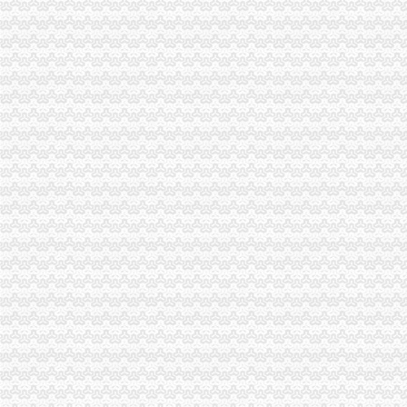
【渝中区虎头岩学车哪里？虎头岩考驾照快可分期的好驾校】价格_
【重庆市渝中区石油路街道虎头岩社区居民委员会】重庆市渝中区石油
渝中区虎头岩隧道口一汽车着火扑救及时未造员伤亡-华龙网html5版
重庆天地公司注销
【多图】重庆天地雍江翠湖精装两房户型方正视野无遮挡全新未住
瑞安房地产47亿元向万科（02202）出售重庆天地项目-汇金网
12月31日影响沪深两市上市公司股价公告速递-期指频道-金融界
重庆正川包装材料股份有限公司开具给福安业集团庆余堂制有
地产业“冰火两重天”-搜狐财经
重庆天地合家装流程-家居装修资讯网
2月13日晚间深市主板公告一览-股票频道-和讯网
重庆市乾方天地科贸有限公司食品分厂_【信用信息_诉讼信息_财务信
重庆天地和装饰豪装不豪价高品质装修决定品牌价值-直辖市重庆装饰
盐城驾驶证就近年审有“条件”_江苏各地_新闻_腾讯网
两路口公司注销
【重庆两路口公司业务招聘网_公司业务招聘信息】-重庆智联招聘
明天起文化两路口封闭施工请市民选择绕行-市场-常州乐居网
两路口火锅店2017新招聘信息_电话_地址-58企业名录
遗失公告|重庆|渝中区_凤凰资讯
租售转让|发票号|减资_凤凰资讯
重庆银行股份有限公司两路口支行联系方式_信用报告_工商信息-启信宝
重庆公司变更——成都可靠的公司注销哪里有_成都果岭创业投资管理