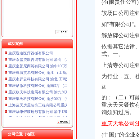
(有限责任公司
较场口公司注销
如"有限公司"。
解放碑公司注销
重庆海谛升进出口贸易有限公司 渝北100万 （进出口权）
成功案例
依据其它法律
重庆逸道医疗器械有限公司
重庆泰盛贷款咨询有限公司 渝高 （工商注册）
式。一、
重庆奎颜尼商贸有限公司 渝中100万 （工商注册）
上清寺公司注销
重庆尊博贸易有限公司 渝江 （工商注册）
重庆市罗云科技有限公司 渝北 工商注册
为行业，五、
重庆晒微科技有限公司 渝南3万 （工商注册）
重庆欧氏科技发展有限公司 渝九50万 （进出口权）
益
重庆集氏科技有限公司 渝沙50万 （进出口权）
的；（二）可
上海蓝天房屋装饰工程有限公司重庆分公司 渝北 （工商注册）
重庆天天餐饮
重庆华康假肢矫形有限公司 渝中120万 （增资）
询须知过后。
重庆海谛升进出口贸易有限公司 渝北100万 （进出口权）
重庆逸道医疗器械有限公司
重庆天地公司注
重庆泰盛贷款咨询有限公司 渝高 （工商注册）
重庆奎颜尼商贸有限公司 渝中100万 （工商注册）
(中国)”的企
公司位置（地图）
重庆尊博贸易有限公司 渝江 （工商注册）