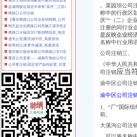
盐城驾驶证就近年审有“条件”_江苏各地_新闻_腾讯网
。
菜园坝公司
两路口公司注销
称中的行政区划
【重庆两路口公司业务招聘网_公司业务招聘信息】-重庆智联招聘
庆”“（二）
明天起文化两路口封闭施工请市民选择绕行-市场-常州乐居网
两路口火锅店2017新招聘信息_电话_地址-58企业名录
注册的同行业
遗失公告|重庆|渝中区_凤凰资讯
是反映企业经
租售转让|发票号|减资_凤凰资讯
名称中行业用
重庆银行股份有限公司两路口支行联系方式_信用报告_工商信息-启信宝
重庆公司变更——成都可靠的公司注销哪里有_成都果岭创业投资管理
公司注销三、
公司要注销,固定资产如何处置_百度知道
《中华人民共
重庆加油站广告：重庆公司注销、发票、税务登记证等证件挂失登报-
应当
衡市中级人民法院关于衡市蒸湘区两路口126号福康花苑201室（
司注销
大坪公司注销
渝中区公司注
广东省普宁市供销社集团大坪公司建材门市_【信用信息_诉讼信息_财
重庆大坪公司注销|重庆列表网
渝中区公司注销
大坪注册公司图片_大坪工商注册图片-泉州易登网
【企业设立、年检、变更,改迁、注销、全方位服务】-渝中大坪易登网
1、“厂”国际
【重庆大坪专项审计|专项审批|工商专项审批】-重庆赶集网
前。
【重庆大坪企业文化招聘网_企业文化招聘信息】-重庆智联招聘
广州大坪企业管理咨询有限公司业-广州58同城
大溪沟公司注销
提供重庆工商代办公司公司注销代理记账服务
租售转让|公司|重庆|有限_新浪新闻
、可以将名称