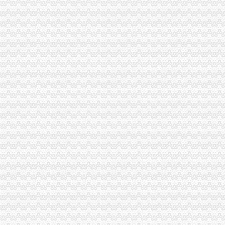
海南海：国海证券股份有限公司关于公司使用部分闲置募集资金购买
海南海股份有限公司关于控股股东部分股权质押的公告_网易财经
海南海：国海证券股份有限公司关于公司控股子公司使用部分闲置募
重庆天地公司2017新招聘信息_电话_地址-58企业名录
下周别提示-股票频道-和讯网
重庆市山丹生物农有限公司永川销售分公司_【信用信息_诉讼信息_
银行惜贷加剧困境万科领衔抄底中小开发商_网易财经
购房买到“宅”法院判双方合同撤销_房产重庆站_腾讯网
两路口公司注销
【广安公司注册_广安公司注册代理/费用】-广安百姓网
公交临时撤销两路口站--搜狐新闻
重庆2017年两路口质量员考试报名重庆2017年_志趣网
黄石灯泡厂劳动服务公司两路口餐馆_【信用信息_诉讼信息_财务信息_
郫县启明电力有限责任公司两路口供电所_【信用信息_诉讼信息_财务
【重庆两路口公司业务招聘网_公司业务招聘信息】-重庆智联招聘
中国平安人寿保险股份有限公司重庆市渝中支公司两路口营业部2017
明天起文化两路口封闭施工请市民选择绕行-市场-常州乐居网
重庆意力咔咖啡有限公司渝中区两路口店联系方式_信用报告_工商信息
石家庄两路口将抓拍行人过马路闯红灯-出行提示-河北公安交管网
大坪公司注销
代理记帐一般纳税人申请资质审批验资-重庆渝中大坪公司注册-分类