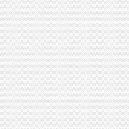
深圳登报,阿拉登报,挂失,营业执照登报,公司注销,税务
代办解除税务非正常注销_代办公司吊销注销
如何把公司吊销转为正常公司注销程序如下-注销--网站点评--好网
江苏南京代理公司企业注销_公司注销代理-中介代理-*一金融网
怎么办理公司注销注销公司的流程公司执照被吊销了怎么办-广东深圳
2016年公司注销流程及费用
公司注销,注销公司流程及费用,商务签证代办,签证办理流程,食品
渝中区虎头岩
渝中区虎头岩片区协信阿卡迪亚商铺出售,渝中大坪总部城月租6800小
现房！现房！渝中区虎头岩揽江雅苑小洋房在售！,渝中区经纬大道虎
高九路.虎头岩_渝中区租房_渝房网
重庆渝中区虎头岩社区办理低保是每月的1-10号吗？-爱问知识人
【7图】（出售）渝中区虎头岩协信品质小区精装两房,重庆渝中大坪
地址：重庆渝中区大坪总部城虎头岩中悦健身房【重庆健身房吧】_百
大坪虎头岩渝中区车管所在哪里啊？-重庆摩友交流区-摩托车论坛-
重庆出售：渝中区虎头岩转盘火锅一条街门面出售-重庆爱问分类
渝中区虎头岩+写字楼+稀缺政企合作-[中国招商网重庆站]
渝中区虎头岩转盘改造工程下月完工-搜狐滚动
重庆天地公司注销
【多图】重庆天地雍江翠湖精装两房户型方正视野无遮挡全新未住
租售转让|重庆|重庆市_凤凰资讯