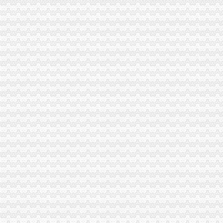
《营业执照注销流程》_优秀范文十篇
重庆代办验资,重庆代办验资公司--选择重庆浩业工商不后悔
渝中区大坪威讯通讯器材经营部__信用档案_信用报告_信用怎么
高院肖峰法官家授权本公号以案析法：非持股关联公司之间公司人
重庆公告遗失刊登服务网——2013.5.16.重庆资格证遗失登报、重庆营
餐饮类·重庆晨报数字报
【北京京翰英才教育科技有限公司渝中分公司2017新招聘信息】_
【广安审计_广安审计公司】-广安百姓网
90%创业者不知在重庆注册公司需要准备哪些材料？_搜狐社会_搜狐网
公司注销
【西城公司怎么注销,西城公司注销流程,】-其他-北京赶集网
【58同城】保定公司注销服务_公司注销代理_公司注销费用
【58同城】盐城公司注销服务_公司注销代理_公司注销费用
深圳登报,阿拉登报,挂失,营业执照登报,公司注销,税务
代办解除税务非正常注销_代办公司吊销注销
如何把公司吊销转为正常公司注销程序如下-注销--网站点评--好网
江苏南京代理公司企业注销_公司注销代理-中介代理-*一金融网
怎么办理公司注销注销公司的流程公司执照被吊销了怎么办-广东深圳
2016年公司注销流程及费用
公司注销,注销公司流程及费用,商务签证代办,签证办理流程,食品