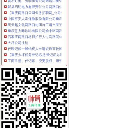
郫县启明电力有限责任公司两路口供电所_【信用信息_诉讼信息_财务
【重庆两路口公司业务招聘网_公司业务招聘信息】-重庆智联招聘
中国平安人寿保险股份有限公司重庆市渝中支公司两路口营业部2017
明天起文化两路口封闭施工请市民选择绕行-市场-常州乐居网
重庆意力咔咖啡有限公司渝中区两路口店联系方式_信用报告_工商信息
石家庄两路口将抓拍行人过马路闯红灯-出行提示-河北公安交管网
大坪公司注销
代理记帐一般纳税人申请资质审批验资-重庆渝中大坪公司注册-分类
【重庆大坪税务登记|税务登记证办理|代理税务登记】-重庆赶集网
工商注册、代记账、变更股权、增资-重庆渝中大坪公司注册-分类168
重庆一周要闻：北部新区撤销大坪百盛3月关店_第2页_新闻中心_赢商
【重庆渝中区公司注册营业执照0元代办】-渝中大坪易登网
广东省普宁市供销社集团大坪公司建材门市_【信用信息_诉讼信息_财
价格,厂家,图片,公司注册、年检、变更,广州大坪企业管理有限
没有教育资格证还在非法支教_重庆市公开信箱
重庆一般纳税人申请：重庆沙坪坝渝中区大坪注册公司/工商代办/兼职
【58同城】重庆渝中大坪专项审批_专项审计_专项审批代理公司
渝中区公司注销流程
重庆代办公司_代理公司注册_工商登记_分公司_个体工商_代账报税_
重庆招聘工商外勤人员_重庆慢牛众创企业服务有限公司招聘-汇博网
重庆市计算机招聘-107个职位|Jooble