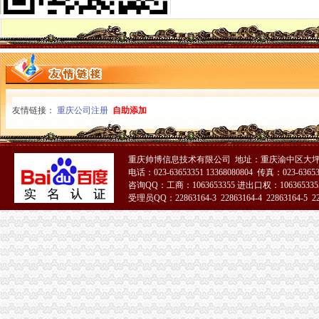
【品牌经理招聘】重庆诺玛时裳商贸有限公司新招聘信息-聘网
《建造师注册流程》_优秀范文十篇
分分送金可提款>>>分分送金可提款全资子公司注销后实收资
重庆渝中区个既有住宅加装电梯项目开工_社会新闻_大众网
虚构募公司还配备诈骗指南23人团伙骗809万_新浪重庆新闻_新浪重
可上门签约_重庆公司注册_代办公司_代理工商注册登记_分公司_个体
注销信用卡-卡宝宝网
渝中区公司注销
友情链接：
重庆公司注册
自助添加
重庆公司注册营业执照办理快速出证地址挂靠【今日推荐网-重庆工商/
《营业执照注销流程》_优秀范文十篇
重庆代办验资,重庆代办验资公司--选择重庆浩业工商不后悔
重庆帅博信息技术有限公司 地址：重庆渝中区大坪
渝中区大坪威讯通讯器材经营部__信用档案_信用报告_信用怎么
电话：023-63653351 13368080804 传真：023-6365
高院肖峰法官家授权本公号以案析法：非持股关联公司之间公司人
咨询QQ：工商：1063653355 进出口权：1063653355
重庆公告遗失刊登服务网——2013.5.16.重庆资格证遗失登报、重庆营
受理员QQ：22863164-3 22863164-4 22863164-5 228
餐饮类·重庆晨报数字报
51La
【北京京翰英才教育科技有限公司渝中分公司2017新招聘信息】_
【广安审计_广安审计公司】-广安百姓网
90%创业者不知在重庆注册公司需要准备哪些材料？_搜狐社会_搜狐网
公司注销
【西城公司怎么注销,西城公司注销流程,】-其他-北京赶集网
【58同城】保定公司注销服务_公司注销代理_公司注销费用
【58同城】盐城公司注销服务_公司注销代理_公司注销费用