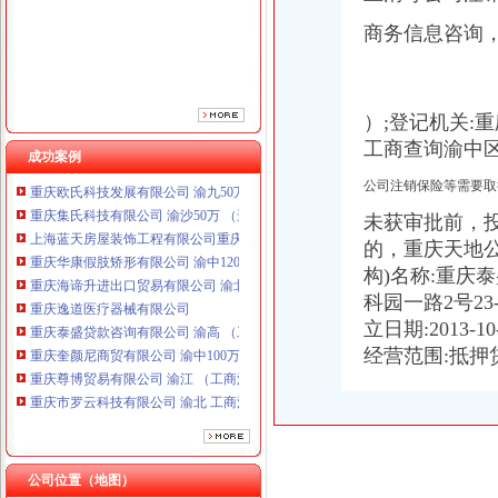
重庆海谛升进出口贸易有限公司 渝北100万 （进出口权）
商务信息咨询
重庆逸道医疗器械有限公司
重庆泰盛贷款咨询有限公司 渝高 （工商注册）
重庆奎颜尼商贸有限公司 渝中100万 （工商注册）
重庆尊博贸易有限公司 渝江 （工商注册）
）;登记机关:
重庆市罗云科技有限公司 渝北 工商注册
工商查询渝中
重庆晒微科技有限公司 渝南3万 （工商注册）
成功案例
重庆欧氏科技发展有限公司 渝九50万 （进出口权）
公司注销保险等需要取
重庆集氏科技有限公司 渝沙50万 （进出口权）
未获审批前，
上海蓝天房屋装饰工程有限公司重庆分公司 渝北 （工商注册）
重庆华康假肢矫形有限公司 渝中120万 （增资）
的，重庆天地
重庆海谛升进出口贸易有限公司 渝北100万 （进出口权）
构)名称:重庆
重庆逸道医疗器械有限公司
科园一路2号23-
重庆泰盛贷款咨询有限公司 渝高 （工商注册）
立日期:2013-
重庆奎颜尼商贸有限公司 渝中100万 （工商注册）
经营范围:抵押
重庆尊博贸易有限公司 渝江 （工商注册）
渝中区虎头岩
重庆市罗云科技有限公司 渝北 工商注册
渝中区虎头岩片区协信阿卡迪亚商铺出售,渝中大坪总部城月租6800小
重庆晒微科技有限公司 渝南3万 （工商注册）
现房！现房！渝中区虎头岩揽江雅苑小洋房在售！,渝中区经纬大道虎
重庆欧氏科技发展有限公司 渝九50万 （进出口权）
高九路.虎头岩_渝中区租房_渝房网
重庆集氏科技有限公司 渝沙50万 （进出口权）
重庆渝中区虎头岩社区办理低保是每月的1-10号吗？-爱问知识人
上海蓝天房屋装饰工程有限公司重庆分公司 渝北 （工商注册）
公司位置（地图）
【7图】（出售）渝中区虎头岩协信品质小区精装两房,重庆渝中大坪