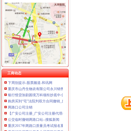
重庆华康假肢矫形有限公司 渝中120万 （增资）
地址：重庆渝中区大坪总部城虎头岩中悦健身房【重庆健身房吧】_百
大坪虎头岩渝中区车管所在哪里啊？-重庆摩友交流区-摩托车论坛-
重庆出售：渝中区虎头岩转盘火锅一条街门面出售-重庆爱问分类
渝中区虎头岩+写字楼+稀缺政企合作-[中国招商网重庆站]
渝中区虎头岩转盘改造工程下月完工-搜狐滚动
重庆天地公司注销
【多图】重庆天地雍江翠湖精装两房户型方正视野无遮挡全新未住
租售转让|重庆|重庆市_凤凰资讯
海南海：国海证券股份有限公司关于公司使用部分闲置募集资金购买
海南海股份有限公司关于控股股东部分股权质押的公告_网易财经
海南海：国海证券股份有限公司关于公司控股子公司使用部分闲置募
重庆天地公司2017新招聘信息_电话_地址-58企业名录
工商动态
下周别提示-股票频道-和讯网
重庆市山丹生物农有限公司永川销售分公司_【信用信息_诉讼信息_
银行惜贷加剧困境万科领衔抄底中小开发商_网易财经
购房买到“宅”法院判双方合同撤销_房产重庆站_腾讯网
两路口公司注销
【广安公司注册_广安公司注册代理/费用】-广安百姓网
公交临时撤销两路口站--搜狐新闻
重庆2017年两路口质量员考试报名重庆2017年_志趣网
黄石灯泡厂劳动服务公司两路口餐馆_【信用信息_诉讼信息_财务信息_