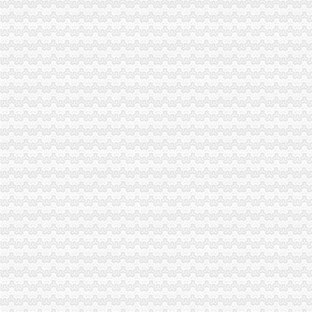
【重庆大坪税务登记|税务登记证办理|代理税务登记】-重庆赶集网
工商注册、代记账、变更股权、增资-重庆渝中大坪公司注册-分类168
重庆一周要闻：北部新区撤销大坪百盛3月关店_第2页_新闻中心_赢商
【重庆渝中区公司注册营业执照0元代办】-渝中大坪易登网
广东省普宁市供销社集团大坪公司建材门市_【信用信息_诉讼信息_财
价格,厂家,图片,公司注册、年检、变更,广州大坪企业管理有限
没有教育资格证还在非法支教_重庆市公开信箱
重庆一般纳税人申请：重庆沙坪坝渝中区大坪注册公司/工商代办/兼职
【58同城】重庆渝中大坪专项审批_专项审计_专项审批代理公司
渝中区公司注销流程
重庆代办公司_代理公司注册_工商登记_分公司_个体工商_代账报税_
重庆招聘工商外勤人员_重庆慢牛众创企业服务有限公司招聘-汇博网
重庆市计算机招聘-107个职位|Jooble
【品牌经理招聘】重庆诺玛时裳商贸有限公司新招聘信息-聘网
《建造师注册流程》_优秀范文十篇
分分送金可提款>>>分分送金可提款全资子公司注销后实收资
重庆渝中区个既有住宅加装电梯项目开工_社会新闻_大众网
虚构募公司还配备诈骗指南23人团伙骗809万_新浪重庆新闻_新浪重
可上门签约_重庆公司注册_代办公司_代理工商注册登记_分公司_个体
注销信用卡-卡宝宝网
渝中区公司注销
重庆公司注册营业执照办理快速出证地址挂靠【今日推荐网-重庆工商/