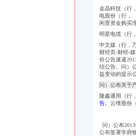
赢商网家盘点：2015年度重庆商业地产十大事件_搜狐其它_搜狐网
金晶科技（行
租售转让|重庆|重庆市_凤凰资讯
电股份（行，
闲置资金购买
明星电缆（行
中文媒（行，
财经页-财经-
价公告速递201
结公告。问）
益变动的提示
问）公布关于
隆鑫通用（行
告。
云维股份
问）公布20
1
公布签署学府物