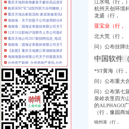
江水电（行，
重庆天地合家装流程-家居装修资讯网
杭州天创环境
海南海：关于控股子公司使用部分闲置募集资金购买银行保本理财产
龙盛（行，
海南海：国海证券股份有限公司关于公司控股子公司使用部分闲置募
12月31日影响沪深两市上市公司股价公告速递-期指频道-金融界
亚宝业（行，
重庆天地公司2017新招聘信息_电话_地址-58企业名录
海南海：国海证券股份有限公司关于公司使用部分闲置募集资金购买
北大荒（行，
【多图】重庆天地雍江翠湖精装两房户型方正视野无遮挡全新未住
问）公布挂牌
海南海股份有限公司关于控股股东部分股权质押的公告_网易财经
台州房产新闻_台州房地产资讯-台州搜狐焦点网
中国软件
重庆天地媒之城市之舟——卖场终端媒体-重庆58同城
重庆杨家坪保洁公司杨家坪天地缘清洁公司杨家坪地毯窗帘清洗-直辖
*ST黄海（行，
潼南网_潼南论坛_人才网招聘_天气预报-潼南公司注册工商代办重庆
12月31日影响沪深两市上市公司股价公告速递_财经频道_证券之星
问）公布重大
盐城驾驶证就近年审有“条件”_江苏各地_新闻_腾讯网
重庆市急救救助基金会-搜百科
问）公布第七
瑞安房地产47亿元向万科（02202）出售重庆天地项目-汇金网
泉岭农垦四方
重庆市乾方天地科贸有限公司食品分厂_【信用信息_诉讼信息_财务信
的ALPHAG
下周别提示-股票频道-和讯网
（行，豫园商
2月13日晚间深市主板公告一览-股票频道-和讯网
赢商网家盘点：2015年度重庆商业地产十大事件_新闻中心_赢商网
锦州港（行，
雍江翠湖,永嘉路45号-重庆雍江翠湖二手房、租房-重庆安居客