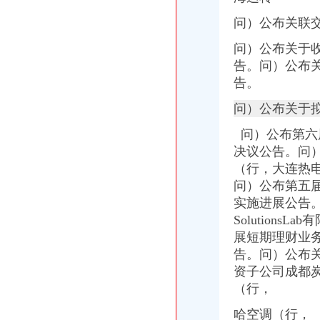
重庆天地合家装流程-家居装修资讯网
问）公布关联
海南海：关于控股子公司使用部分闲置募集资金购买银行保本理财产
海南海：国海证券股份有限公司关于公司控股子公司使用部分闲置募
问）公布关于收
12月31日影响沪深两市上市公司股价公告速递-期指频道-金融界
告。问）公布
重庆天地公司2017新招聘信息_电话_地址-58企业名录
告。
海南海：国海证券股份有限公司关于公司使用部分闲置募集资金购买
【多图】重庆天地雍江翠湖精装两房户型方正视野无遮挡全新未住
问）公布关于
海南海股份有限公司关于控股股东部分股权质押的公告_网易财经
问）公布第六
台州房产新闻_台州房地产资讯-台州搜狐焦点网
重庆天地媒之城市之舟——卖场终端媒体-重庆58同城
决议公告。问
重庆杨家坪保洁公司杨家坪天地缘清洁公司杨家坪地毯窗帘清洗-直辖
（行，大连热
潼南网_潼南论坛_人才网招聘_天气预报-潼南公司注册工商代办重庆
问）公布第五
12月31日影响沪深两市上市公司股价公告速递_财经频道_证券之星
实施进展公告
盐城驾驶证就近年审有“条件”_江苏各地_新闻_腾讯网
Solution
重庆市急救救助基金会-搜百科
展短期理财业
瑞安房地产47亿元向万科（02202）出售重庆天地项目-汇金网
告。问）公布关
重庆市乾方天地科贸有限公司食品分厂_【信用信息_诉讼信息_财务信
下周别提示-股票频道-和讯网
资子公司成都
2月13日晚间深市主板公告一览-股票频道-和讯网
（行，
赢商网家盘点：2015年度重庆商业地产十大事件_新闻中心_赢商网
哈空调（行，
雍江翠湖,永嘉路45号-重庆雍江翠湖二手房、租房-重庆安居客