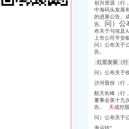
赢商网家盘点：2015年度重庆商业地产十大事件_搜狐其它_搜狐网
创兴资源（行
租售转让|重庆|重庆市_凤凰资讯
中海码头发展有
重庆天地公司注销
的进展公告。
瑞安房地产47亿元向万科（02202）出售重庆天地项目-汇金网
问）公
告。
12月31日影响沪深两市上市公司股价公告速递-期指频道-金融界
布关于与埃及AM
地产业“冰火两重天”-搜狐财经
上市公司平安
重庆天地合家装流程-家居装修资讯网
2月13日晚间深市主板公告一览-股票频道-和讯网
问）公布关于
重庆市乾方天地科贸有限公司食品分厂_【信用信息_诉讼信息_财务信
告。
重庆天地和装饰豪装不豪价高品质装修决定品牌价值-直辖市重庆装饰
红星发展（行
重庆市山丹生物农有限公司永川销售分公司_【信用信息_诉讼信息_
下周别提示-股票频道-和讯网
问）公布关于
海南海：关于控股子公司使用部分闲置募集资金购买银行保本理财产
地产业“冰火两重天”-搜狐财经
沙河股份（行
重庆正川包装材料股份有限公司开具给福安业集团庆余堂制有
海南海：董事会更正公告_海南海（000566）_公告正文_财经_凤
航天长峰（行
重庆市山丹生物农有限公司永川销售分公司_【信用信息_诉讼信息_
董事会第十九
海南海：关于控股子公司使用部分闲置募集资金购买银行保本理财产
告。
天
成控股
银行惜贷加剧困境万科领衔抄底中小开发商_网易财经
[公告]海南海：国海证券股份有限公司关于公司募集资金2014年度使
问）公布关于公
重庆天地和装饰豪装不豪价高品质装修决定品牌价值-直辖市重庆装饰
海运转”
购房买到“宅”法院判双方合同撤销_房产重庆站_腾讯网