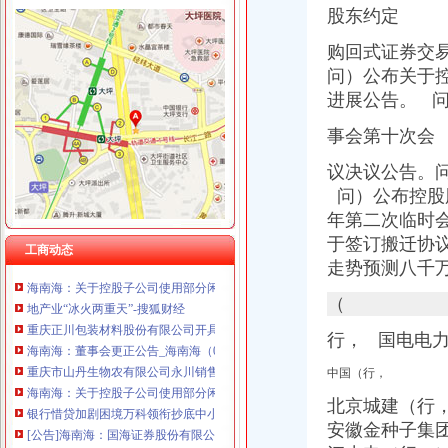
重庆奎颜尼商贸有限公司 渝中100万 （工商注册）
股东约定
重庆尊博贸易有限公司 渝江 （工商注册）
重庆天地公司注销
购回式证券交
重庆市罗云科技有限公司 渝北 工商注册
瑞安房地产47亿元向万科（02202）出售重庆天地项目-汇金网
重庆晒微科技有限公司 渝南3万 （工商注册）
问）公布关于
12月31日影响沪深两市上市公司股价公告速递-期指频道-金融界
重庆欧氏科技发展有限公司 渝九50万 （进出口权）
进展公告。 
地产业“冰火两重天”-搜狐财经
重庆集氏科技有限公司 渝沙50万 （进出口权）
重庆天地合家装流程-家居装修资讯网
事会第十次会
上海蓝天房屋装饰工程有限公司重庆分公司 渝北 （工商注册）
2月13日晚间深市主板公告一览-股票频道-和讯网
重庆华康假肢矫形有限公司 渝中120万 （增资）
重庆市乾方天地科贸有限公司食品分厂_【信用信息_诉讼信息_财务信
议决议公告。
重庆天地和装饰豪装不豪价高品质装修决定品牌价值-直辖市重庆装饰
问）公布控股股
重庆市山丹生物农有限公司永川销售分公司_【信用信息_诉讼信息_
年第二次临时
下周别提示-股票频道-和讯网
于签订搬迁协
工商动态
海南海：关于控股子公司使用部分闲置募集资金购买银行保本理财产
走势预测八千
地产业“冰火两重天”-搜狐财经
重庆正川包装材料股份有限公司开具给福安业集团庆余堂制有
（
海南海：董事会更正公告_海南海（000566）_公告正文_财经_凤
重庆市山丹生物农有限公司永川销售分公司_【信用信息_诉讼信息_
行，
国电电力
海南海：关于控股子公司使用部分闲置募集资金购买银行保本理财产
中国（行，
银行惜贷加剧困境万科领衔抄底中小开发商_网易财经
[公告]海南海：国海证券股份有限公司关于公司募集资金2014年度使
北京城建（行
重庆天地和装饰豪装不豪价高品质装修决定品牌价值-直辖市重庆装饰
安徽金种子集
购房买到“宅”法院判双方合同撤销_房产重庆站_腾讯网