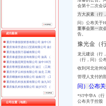
准备的公告。
会第十二次会
方大炭素（行
问）公布关于
董事会第一次
成功案例
告。
重庆海谛升进出口贸易有限公司 渝北100万 （进出口权）
豫光金（
重庆逸道医疗器械有限公司
重庆泰盛贷款咨询有限公司 渝高 （工商注册）
龙元建设（行
重庆奎颜尼商贸有限公司 渝中100万 （工商注册）
重庆尊博贸易有限公司 渝江 （工商注册）
（行，问）公
重庆市罗云科技有限公司 渝北 工商注册
收到河北沧州
重庆晒微科技有限公司 渝南3万 （工商注册）
重庆欧氏科技发展有限公司 渝九50万 （进出口权）
管理人支付的
重庆集氏科技有限公司 渝沙50万 （进出口权）
上海蓝天房屋装饰工程有限公司重庆分公司 渝北 （工商注册）
问）公布关
重庆华康假肢矫形有限公司 渝中120万 （增资）
重庆海谛升进出口贸易有限公司 渝北100万 （进出口权）
*ST中华A（行
重庆逸道医疗器械有限公司
公布关于控股
公司位置（地图）
重庆泰盛贷款咨询有限公司 渝高 （工商注册）