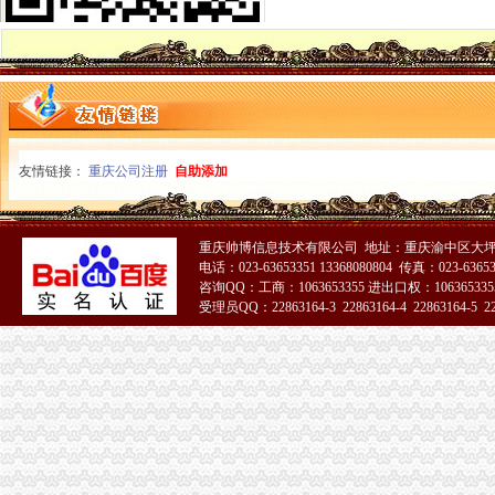
2月13日晚间深市主板公告一览-股票频道-和讯网
赢商网家盘点：2015年度重庆商业地产十大事件_新闻中心_赢商网
雍江翠湖,永嘉路45号-重庆雍江翠湖二手房、租房-重庆安居客
赢商网家盘点：2015年度重庆商业地产十大事件_搜狐其它_搜狐网
租售转让|重庆|重庆市_凤凰资讯
重庆天地公司注销
【多图】重庆天地雍江翠湖精装两房户型方正视野无遮挡全新未住
租售转让|重庆|重庆市_凤凰资讯
友情链接：
重庆公司注册
自助添加
海南海：国海证券股份有限公司关于公司使用部分闲置募集资金购买
海南海股份有限公司关于控股股东部分股权质押的公告_网易财经
海南海：国海证券股份有限公司关于公司控股子公司使用部分闲置募
重庆帅博信息技术有限公司 地址：重庆渝中区大坪
重庆天地公司2017新招聘信息_电话_地址-58企业名录
电话：023-63653351 13368080804 传真：023-6365
下周别提示-股票频道-和讯网
咨询QQ：工商：1063653355 进出口权：1063653355
重庆市山丹生物农有限公司永川销售分公司_【信用信息_诉讼信息_
受理员QQ：22863164-3 22863164-4 22863164-5 228
银行惜贷加剧困境万科领衔抄底中小开发商_网易财经
51La
购房买到“宅”法院判双方合同撤销_房产重庆站_腾讯网
地产业“冰火两重天”-搜狐财经
重庆正川包装材料股份有限公司开具给福安业集团庆余堂制有
海南海：董事会更正公告_海南海（000566）_公告正文_财经_凤
重庆市山丹生物农有限公司永川销售分公司_【信用信息_诉讼信息_
海南海：关于控股子公司使用部分闲置募集资金购买银行保本理财产
银行惜贷加剧困境万科领衔抄底中小开发商_网易财经