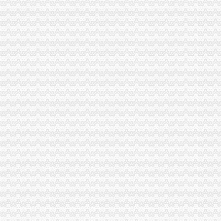
2月13日晚间深市主板公告一览-股票频道-和讯网
赢商网家盘点：2015年度重庆商业地产十大事件_新闻中心_赢商网
雍江翠湖,永嘉路45号-重庆雍江翠湖二手房、租房-重庆安居客
赢商网家盘点：2015年度重庆商业地产十大事件_搜狐其它_搜狐网
租售转让|重庆|重庆市_凤凰资讯