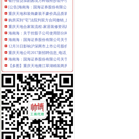
[公告]海南海：国海证券股份有限公司关于公司募集资金2014年度使
重庆天地和装饰豪装不豪价高品质装修决定品牌价值-直辖市重庆装饰
购房买到“宅”法院判双方合同撤销_房产重庆站_腾讯网
重庆天地合家装流程-家居装修资讯网
海南海：关于控股子公司使用部分闲置募集资金购买银行保本理财产
海南海：国海证券股份有限公司关于公司控股子公司使用部分闲置募
12月31日影响沪深两市上市公司股价公告速递-期指频道-金融界
重庆天地公司2017新招聘信息_电话_地址-58企业名录
海南海：国海证券股份有限公司关于公司使用部分闲置募集资金购买
【多图】重庆天地雍江翠湖精装两房户型方正视野无遮挡全新未住
海南海股份有限公司关于控股股东部分股权质押的公告_网易财经
台州房产新闻_台州房地产资讯-台州搜狐焦点网
重庆天地媒之城市之舟——卖场终端媒体-重庆58同城
重庆杨家坪保洁公司杨家坪天地缘清洁公司杨家坪地毯窗帘清洗-直辖
潼南网_潼南论坛_人才网招聘_天气预报-潼南公司注册工商代办重庆
12月31日影响沪深两市上市公司股价公告速递_财经频道_证券之星
盐城驾驶证就近年审有“条件”_江苏各地_新闻_腾讯网
重庆市急救救助基金会-搜百科
瑞安房地产47亿元向万科（02202）出售重庆天地项目-汇金网
重庆市乾方天地科贸有限公司食品分厂_【信用信息_诉讼信息_财务信
下周别提示-股票频道-和讯网