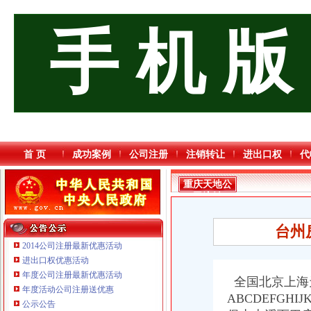
手 机 版
首 页
成功案例
公司注册
注销转让
进出口权
代
重庆天地公
司注销
台州
2014公司注册最新优惠活动
进出口权优惠活动
年度公司注册最新优惠活动
全国北京上海
年度活动公司注册送优惠
ABCDEFGHI
重庆海谛升进出口贸易有限公司 渝北100万 （进出口权）
公示公告