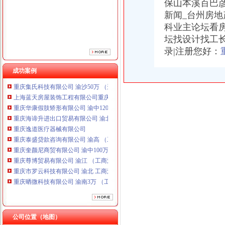
保山本溪百巴
重庆逸道医疗器械有限公司
新闻_台州房
重庆泰盛贷款咨询有限公司 渝高 （工商注册）
科业主论坛看
重庆奎颜尼商贸有限公司 渝中100万 （工商注册）
重庆尊博贸易有限公司 渝江 （工商注册）
坛找设计找工
重庆市罗云科技有限公司 渝北 工商注册
录|注册您好：
重庆晒微科技有限公司 渝南3万 （工商注册）
重庆欧氏科技发展有限公司 渝九50万 （进出口权）
成功案例
重庆集氏科技有限公司 渝沙50万 （进出口权）
上海蓝天房屋装饰工程有限公司重庆分公司 渝北 （工商注册）
重庆华康假肢矫形有限公司 渝中120万 （增资）
重庆海谛升进出口贸易有限公司 渝北100万 （进出口权）
重庆逸道医疗器械有限公司
重庆泰盛贷款咨询有限公司 渝高 （工商注册）
重庆奎颜尼商贸有限公司 渝中100万 （工商注册）
重庆尊博贸易有限公司 渝江 （工商注册）
重庆市罗云科技有限公司 渝北 工商注册
重庆晒微科技有限公司 渝南3万 （工商注册）
重庆欧氏科技发展有限公司 渝九50万 （进出口权）
重庆集氏科技有限公司 渝沙50万 （进出口权）
上海蓝天房屋装饰工程有限公司重庆分公司 渝北 （工商注册）
重庆华康假肢矫形有限公司 渝中120万 （增资）
公司位置（地图）