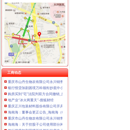
重庆天地公司注销
【多图】重庆天地雍江翠湖精装两房户型方正视野无遮挡全新未住
租售转让|重庆|重庆市_凤凰资讯
海南海：国海证券股份有限公司关于公司使用部分闲置募集资金购买
海南海股份有限公司关于控股股东部分股权质押的公告_网易财经
海南海：国海证券股份有限公司关于公司控股子公司使用部分闲置募
重庆天地公司2017新招聘信息_电话_地址-58企业名录
下周别提示-股票频道-和讯网
工商动态
重庆市山丹生物农有限公司永川销售分公司_【信用信息_诉讼信息_
银行惜贷加剧困境万科领衔抄底中小开发商_网易财经
购房买到“宅”法院判双方合同撤销_房产重庆站_腾讯网
地产业“冰火两重天”-搜狐财经
重庆正川包装材料股份有限公司开具给福安业集团庆余堂制有
海南海：董事会更正公告_海南海（000566）_公告正文_财经_凤
重庆市山丹生物农有限公司永川销售分公司_【信用信息_诉讼信息_
海南海：关于控股子公司使用部分闲置募集资金购买银行保本理财产
银行惜贷加剧困境万科领衔抄底中小开发商_网易财经