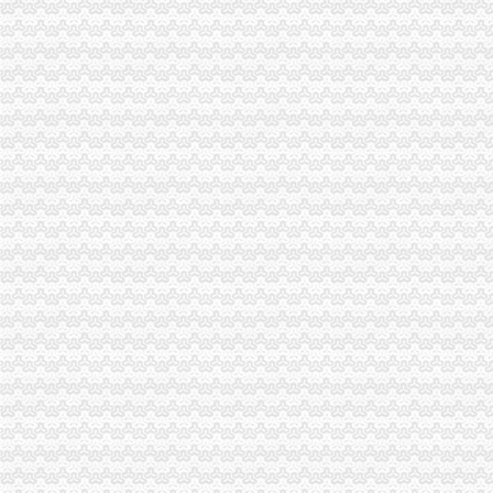
[公告]海南海：国海证券股份有限公司关于公司募集资金2014年度使
重庆天地和装饰豪装不豪价高品质装修决定品牌价值-直辖市重庆装饰
购房买到“宅”法院判双方合同撤销_房产重庆站_腾讯网
重庆天地合家装流程-家居装修资讯网
海南海：关于控股子公司使用部分闲置募集资金购买银行保本理财产
海南海：国海证券股份有限公司关于公司控股子公司使用部分闲置募
12月31日影响沪深两市上市公司股价公告速递-期指频道-金融界
重庆天地公司2017新招聘信息_电话_地址-58企业名录
海南海：国海证券股份有限公司关于公司使用部分闲置募集资金购买
【多图】重庆天地雍江翠湖精装两房户型方正视野无遮挡全新未住
海南海股份有限公司关于控股股东部分股权质押的公告_网易财经
台州房产新闻_台州房地产资讯-台州搜狐焦点网
重庆天地媒之城市之舟——卖场终端媒体-重庆58同城
重庆杨家坪保洁公司杨家坪天地缘清洁公司杨家坪地毯窗帘清洗-直辖
潼南网_潼南论坛_人才网招聘_天气预报-潼南公司注册工商代办重庆
12月31日影响沪深两市上市公司股价公告速递_财经频道_证券之星
盐城驾驶证就近年审有“条件”_江苏各地_新闻_腾讯网
重庆市急救救助基金会-搜百科
瑞安房地产47亿元向万科（02202）出售重庆天地项目-汇金网
重庆市乾方天地科贸有限公司食品分厂_【信用信息_诉讼信息_财务信
下周别提示-股票频道-和讯网