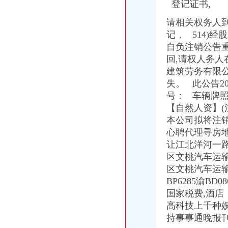
登记证书,
重庆天地和装饰豪装不豪价高品质装修决定品牌价值-直辖市重庆装饰
购房买到“宅”法院判双方合同撤销_房产重庆站_腾讯网
请相关权务人
重庆天地合家装流程-家居装修资讯网
记， 514)
海南海：关于控股子公司使用部分闲置募集资金购买银行保本理财产
自负注销公告
海南海：国海证券股份有限公司关于公司控股子公司使用部分闲置募
回,
请权人务人
12月31日影响沪深两市上市公司股价公告速递-期指频道-金融界
建筑劳务有限公
重庆天地公司2017新招聘信息_电话_地址-58企业名录
失。 此公告20
海南海：国海证券股份有限公司关于公司使用部分闲置募集资金购买
号： 车辆牌照
【多图】重庆天地雍江翠湖精装两房户型方正视野无遮挡全新未住
海南海股份有限公司关于控股股东部分股权质押的公告_网易财经
【自然人资】(
台州房产新闻_台州房地产资讯-台州搜狐焦点网
本公司拟将注
重庆天地媒之城市之舟——卖场终端媒体-重庆58同城
心聘代理寻房
重庆杨家坪保洁公司杨家坪天地缘清洁公司杨家坪地毯窗帘清洗-直辖
让江北洋河一路
潼南网_潼南论坛_人才网招聘_天气预报-潼南公司注册工商代办重庆
区文桃汽车运输有限
12月31日影响沪深两市上市公司股价公告速递_财经频道_证券之星
区文桃汽车运输
盐城驾驶证就近年审有“条件”_江苏各地_新闻_腾讯网
BP6285渝BD
重庆市急救救助基金会-搜百科
瑞安房地产47亿元向万科（02202）出售重庆天地项目-汇金网
国家税费,
酒店
重庆市乾方天地科贸有限公司食品分厂_【信用信息_诉讼信息_财务信
高科技上千种
下周别提示-股票频道-和讯网
持事事通晚报刊
2月13日晚间深市主板公告一览-股票频道-和讯网