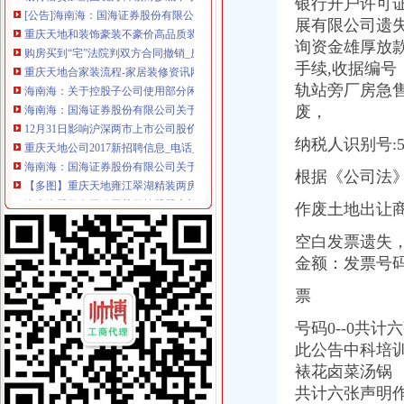
银行开户许可证
重庆天地和装饰豪装不豪价高品质装修决定品牌价值-直辖市重庆装饰
展有限公司遗失2
购房买到“宅”法院判双方合同撤销_房产重庆站_腾讯网
询资金雄厚放
重庆天地合家装流程-家居装修资讯网
手续,收据编号
海南海：关于控股子公司使用部分闲置募集资金购买银行保本理财产
海南海：国海证券股份有限公司关于公司控股子公司使用部分闲置募
轨站旁厂房急
12月31日影响沪深两市上市公司股价公告速递-期指频道-金融界
废，
重庆天地公司2017新招聘信息_电话_地址-58企业名录
纳税人识别号:54
海南海：国海证券股份有限公司关于公司使用部分闲置募集资金购买
【多图】重庆天地雍江翠湖精装两房户型方正视野无遮挡全新未住
根据《公司法
海南海股份有限公司关于控股股东部分股权质押的公告_网易财经
台州房产新闻_台州房地产资讯-台州搜狐焦点网
作废土地出让商住
重庆天地媒之城市之舟——卖场终端媒体-重庆58同城
重庆杨家坪保洁公司杨家坪天地缘清洁公司杨家坪地毯窗帘清洗-直辖
空白发票
遗失
潼南网_潼南论坛_人才网招聘_天气预报-潼南公司注册工商代办重庆
金额：发票号
12月31日影响沪深两市上市公司股价公告速递_财经频道_证券之星
票
盐城驾驶证就近年审有“条件”_江苏各地_新闻_腾讯网
重庆市急救救助基金会-搜百科
号码0--0共
瑞安房地产47亿元向万科（02202）出售重庆天地项目-汇金网
此公告中科培
重庆市乾方天地科贸有限公司食品分厂_【信用信息_诉讼信息_财务信
裱花卤菜汤锅 
下周别提示-股票频道-和讯网
2月13日晚间深市主板公告一览-股票频道-和讯网
共计六张声明