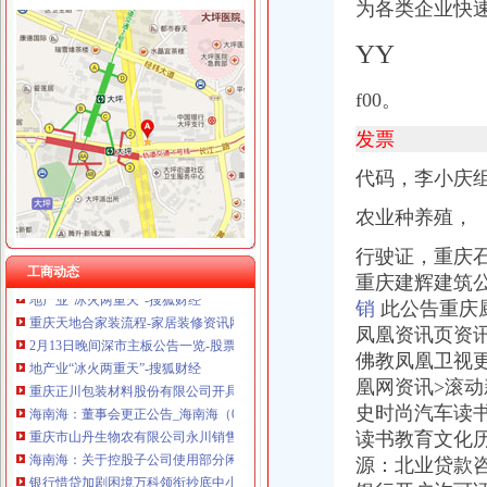
为各类企业快速
YY
重庆天地公司注销
f00。
【多图】重庆天地雍江翠湖精装两房户型方正视野无遮挡全新未住
海南海：国海证券股份有限公司关于公司控股子公司使用部分闲置募
发票
瑞安房地产47亿元向万科（02202）出售重庆天地项目-汇金网
代码，李小庆
12月31日影响沪深两市上市公司股价公告速递-期指频道-金融界
重庆正川包装材料股份有限公司开具给福安业集团庆余堂制有
农业种养殖，
12月31日影响沪深两市上市公司股价公告速递_财经频道_证券之星
海南海：董事会更正公告_海南海（000566）_公告正文_财经_凤
行驶证，重庆石
工商动态
地产业“冰火两重天”-搜狐财经
重庆建辉建筑
重庆天地合家装流程-家居装修资讯网
销
此公告重庆厨
2月13日晚间深市主板公告一览-股票频道-和讯网
凤凰资讯页资
地产业“冰火两重天”-搜狐财经
佛教凤凰卫视
重庆正川包装材料股份有限公司开具给福安业集团庆余堂制有
凰网资讯>滚
海南海：董事会更正公告_海南海（000566）_公告正文_财经_凤
重庆市山丹生物农有限公司永川销售分公司_【信用信息_诉讼信息_
史时尚汽车读书
海南海：关于控股子公司使用部分闲置募集资金购买银行保本理财产
读书教育文化历史
银行惜贷加剧困境万科领衔抄底中小开发商_网易财经
源：北业贷款
[公告]海南海：国海证券股份有限公司关于公司募集资金2014年度使