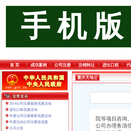
手 机 版
首 页
成功案例
公司注册
注销转让
进出口权
代
重庆天地公
司注销
2014公司注册最新优惠活动
进出口权优惠活动
年度公司注册最新优惠活动
院等项目咨询
年度活动公司注册送优惠
重庆海谛升进出口贸易有限公司 渝北100万 （进出口权）
公司办理务清
公示公告
重庆逸道医疗器械有限公司