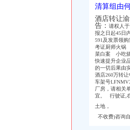
赢商网家盘点：2015年度重庆商业地产十大事件_新闻中心_赢商网
清算组由
雍江翠湖,永嘉路45号-重庆雍江翠湖二手房、租房-重庆安居客
赢商网家盘点：2015年度重庆商业地产十大事件_搜狐其它_搜狐网
酒店转让渝
租售转让|重庆|重庆市_凤凰资讯
告：
请权人于
报之日起45
591及发票领
考证厨师火锅
菜白案 小吃
快速提升企业
的一切后
果由
酒店260万转让
车架号LFNM
厂房，请相关
宜。 行驶证,
土地，
不收费)咨询