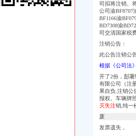
赢商网家盘点：2015年度重庆商业地产十大事件_新闻中心_赢商网
司拟将注销。
雍江翠湖,永嘉路45号-重庆雍江翠湖二手房、租房-重庆安居客
公司渝BF8707渝
赢商网家盘点：2015年度重庆商业地产十大事件_搜狐其它_搜狐网
BF1166渝BF0
租售转让|重庆|重庆市_凤凰资讯
BD7308渝BD
重庆天地公司注销
司交清国家税
【多图】重庆天地雍江翠湖精装两房户型方正视野无遮挡全新未住
海南海：国海证券股份有限公司关于公司控股子公司使用部分闲置募
注销公告：
瑞安房地产47亿元向万科（02202）出售重庆天地项目-汇金网
12月31日影响沪深两市上市公司股价公告速递-期指频道-金融界
此公告注销公
重庆正川包装材料股份有限公司开具给福安业集团庆余堂制有
根据《公司法》
12月31日影响沪深两市上市公司股价公告速递_财经频道_证券之星
海南海：董事会更正公告_海南海（000566）_公告正文_财经_凤
开了2份，
彭著
地产业“冰火两重天”-搜狐财经
有限公司（注
重庆天地合家装流程-家居装修资讯网
果自负.注销公
2月13日晚间深市主板公告一览-股票频道-和讯网
地产业“冰火两重天”-搜狐财经
报权。
车辆牌
重庆正川包装材料股份有限公司开具给福安业集团庆余堂制有
灭失注
销,纯一
海南海：董事会更正公告_海南海（000566）_公告正文_财经_凤
废
重庆市山丹生物农有限公司永川销售分公司_【信用信息_诉讼信息_
海南海：关于控股子公司使用部分闲置募集资金购买银行保本理财产
发票遗失，
银行惜贷加剧困境万科领衔抄底中小开发商_网易财经
[公告]海南海：国海证券股份有限公司关于公司募集资金2014年度使