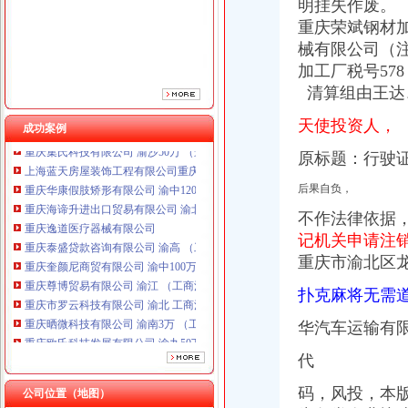
明挂失作废。
重庆泰盛贷款咨询有限公司 渝高 （工商注册）
重庆荣斌钢材加
重庆奎颜尼商贸有限公司 渝中100万 （工商注册）
械有限公司（注
重庆尊博贸易有限公司 渝江 （工商注册）
加工厂税号57
重庆市罗云科技有限公司 渝北 工商注册
重庆晒微科技有限公司 渝南3万 （工商注册）
清算组由王达
重庆欧氏科技发展有限公司 渝九50万 （进出口权）
天使投资人，
重庆集氏科技有限公司 渝沙50万 （进出口权）
成功案例
上海蓝天房屋装饰工程有限公司重庆分公司 渝北 （工商注册）
原标题：行驶证,
重庆华康假肢矫形有限公司 渝中120万 （增资）
重庆海谛升进出口贸易有限公司 渝北100万 （进出口权）
后果自负，
重庆逸道医疗器械有限公司
不作法律依据
重庆泰盛贷款咨询有限公司 渝高 （工商注册）
记机关申请注
重庆奎颜尼商贸有限公司 渝中100万 （工商注册）
重庆市渝北区
重庆尊博贸易有限公司 渝江 （工商注册）
重庆市罗云科技有限公司 渝北 工商注册
扑克麻将无需
重庆晒微科技有限公司 渝南3万 （工商注册）
重庆欧氏科技发展有限公司 渝九50万 （进出口权）
华汽车运输有限
重庆集氏科技有限公司 渝沙50万 （进出口权）
上海蓝天房屋装饰工程有限公司重庆分公司 渝北 （工商注册）
代
重庆华康假肢矫形有限公司 渝中120万 （增资）
码，风投，本
公司位置（地图）