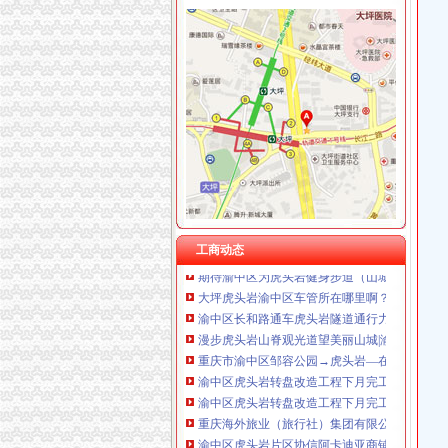
渝中区虎头岩
现房！现房！渝中区虎头岩揽江雅苑小洋房在售
高九路.虎头岩_渝中区租房_渝房网
重庆渝中区虎头岩社区办理低保是每月的1-10
【7图】（出售）渝中区虎头岩协信品质小区精
大坪虎头岩渝中区车管所在哪里啊？-重庆摩友交
重庆出售：渝中区虎头岩转盘火锅一条街门面出
渝中区虎头岩转盘改造工程下月完工-搜狐滚动
期待渝中区为虎头岩健身步道（山城公园）修一
工商动态
大坪虎头岩渝中区车管所在哪里啊？-重庆摩友交
渝中区长和路通车虎头岩隧道通行力缓解-重庆
漫步虎头岩山脊观光道望美丽山城|渝中区|山脊|
重庆市渝中区邹容公园→虎头岩—在线播放—优
渝中区虎头岩转盘改造工程下月完工--时政--人
渝中区虎头岩转盘改造工程下月完工_房产重庆
重庆海外旅业（旅行社）集团有限公司渝中区
渝中区虎头岩片区协信阿卡迪亚商铺出售,渝中大
重庆渝中区大坪虎头岩_正版商业图片_昵图网nipic