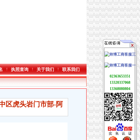
名
执照查询
关于我们
联系我们
02363653351
13320337068
13368080804
中区虎头岩门市部-阿