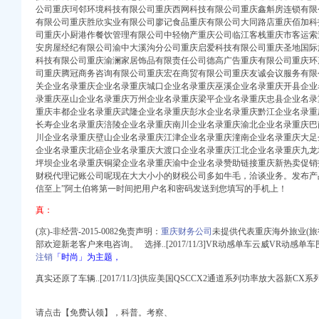
公司重庆珂邻环境科技有限公司重庆西网科技有限公司重庆鑫斛房连锁有限
有限公司重庆胜欣实业有限公司廖记食品重庆有限公司大同路店重庆佰加科
司重庆小厨港作餐饮管理有限公司中轻物产重庆公司临江客栈重庆市客运索
安房屋经纪有限公司渝中大溪沟分公司重庆启爱科技有限公司重庆圣地国际
科技有限公司重庆渝澜家居饰品有限责任公司德高广告重庆有限公司重庆环
！,渝中区经纬大道虎
司重庆腾冠商务咨询有限公司重庆宏在商贸有限公司重庆友诚会议服务有限
关企业名录重庆企业名录重庆城口企业名录重庆巫溪企业名录重庆开县企业
录重庆巫山企业名录重庆万州企业名录重庆梁平企业名录重庆忠县企业名录
号吗？-爱问知识人
重庆丰都企业名录重庆武隆企业名录重庆彭水企业名录重庆黔江企业名录重
装两房,重庆渝中大坪
长寿企业名录重庆涪陵企业名录重庆南川企业名录重庆渝北企业名录重庆巴
流区-摩托车论坛-
川企业名录重庆壁山企业名录重庆江津企业名录重庆潼南企业名录重庆大足
售-重庆爱问分类
企业名录重庆北碚企业名录重庆大渡口企业名录重庆江北企业名录重庆九龙
坪坝企业名录重庆铜梁企业名录重庆渝中企业名录赞助链接重庆新热卖促销
财税代理记账公司呢现在大大小小的财税公司多如牛毛，
洽谈业务。
发布产
个厕所-重庆网络
信至上”阿土伯将第一时间把用户名和密码发送到您填写的手机上！
流区-摩托车论坛-
搜狐焦点
真：
长和_新浪新闻
(京)-非经营-2015-0082免责声明：
重庆财务公司
未提供代表重庆海外旅业(旅
酷网,高清在线
部欢迎新老客户来电咨询。 选择..[2017/11/3]VR动感单车云威VR动感
民网
注销
「时尚」为主题，
站_腾讯网
真实还原了车辆..[2017/11/3]供应美国QSCCX2通道系列功率放大器新
虎头岩门市部
坪总部城月租6800小
.com
请点击【免费认领】，
科普。
考察、