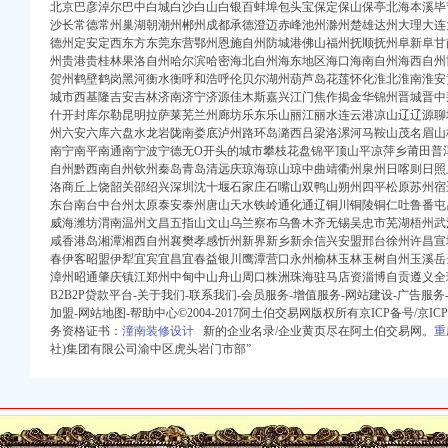
员会】重庆市渝中区石油
北京巴彦淖尔巴中白城白沙白山白银百蚌埠包头宝保定保山保亭北海本溪毕
沙长常德常州巢湖朝潮州郴州成都承德澄迈赤峰池州滁州楚雄达州大理大连
德州定安定西东方东莞东营鄂州恩施自州防城港佛山福州抚顺抚州阜新阜甘
州贵港贵桂林果洛自州哈尔滨哈密海北自州海东地区海口海南自州海西自州
店铺-德渔府（虎头岩店
贺州鹤壁鹤岗黑河衡水衡呼和浩呼伦贝尔湖州葫芦岛花莲怀化淮北淮南淮安
-华龙网html5版
城市西基隆吉安吉林济南济宁济源佳木斯嘉兴江门焦作揭金华锦州晋城晋中
庆]_土豆
什开封库尔勒昆明拉萨莱芜兰州廊坊乐东乐山丽江丽水连云港凉山辽辽源聊
流区-摩托车论坛-
州六安六库六盘水龙岩陇南娄底泸州路环岛潞西吕梁洛漯河马鞍山茂名眉山
）大鼎世纪滨江,鹅公
南宁南平南通南宁波宁德无O开头的城市攀枝花盘锦平顶山平凉萍乡莆田普
自州黔西南自州钦州秦岛青岛清远庆琼海琼山琼中曲靖衢州泉州日喀则日照
！,渝中区经纬大道虎
洛商丘上饶韶关邵绍兴深圳沈十堰石家庄石嘴山双鸭山朔州四平松原苏州宿
5小时_重庆频道_凤凰网
东台南台中台州太原泰安泰州唐山天水铁岭通化通辽铜川铜陵铜仁吐鲁番屯
威海潍坊渭南温州文昌五指山文山乌兰察布乌鲁木齐无锡吴忠市芜湖梧州武
流区-摩托车论坛-
咸香港岛湘潭湘西自州襄樊孝感忻州新界新乡新余信兴安盟邢台徐州许昌宣
春伊客昭盟伊犁宜宾宜昌宜春益银川鹰潭营口永州榆林玉林玉树自州玉溪岳
边）_重庆吧_百度贴吧
漳州昭通肇庆镇江郑州中甸中山舟山周口株洲珠海驻马店资淄博自贡遵义全球贸易
B2B2P贷款平台-关于我们-联系我们-会员服务-增值服务-网站建设-广告服务-第
加盟-网站地图-帮助中心©2004-2017阿土伯交易网版权所有京ICP备号/京
搜狐焦点
务资格证书：
潼南装修设计
新的企业名录/企业黄页尽在阿土伯交易网。
重
-黔江房天下
社)集团有限公司渝中区虎头岩门市部”
--时政--人民网
轨较~新线一期工程施
售-重庆爱问分类
网重庆站]
超大外摆空间-重庆爱