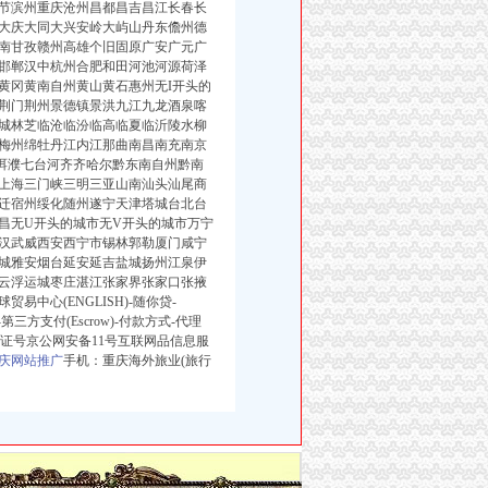
节滨州重庆沧州昌都昌吉昌江长春长
大庆大同大兴安岭大屿山丹东儋州德
南甘孜赣州高雄个旧固原广安广元广
邯郸汉中杭州合肥和田河池河源荷泽
黄冈黄南自州黄山黄石惠州无I开头的
荆门荆州景德镇景洪九江九龙酒泉喀
城林芝临沧临汾临高临夏临沂陵水柳
梅州绵牡丹江内江那曲南昌南充南京
洱濮七台河齐齐哈尔黔东南自州黔南
上海三门峡三明三亚山南汕头汕尾商
迁宿州绥化随州遂宁天津塔城台北台
昌无U开头的城市无V开头的城市万宁
汉武威西安西宁市锡林郭勒厦门咸宁
城雅安烟台延安延吉盐城扬州江泉伊
云浮运城枣庄湛江张家界张家口张掖
中心(ENGLISH)-随你贷-
三方支付(Escrow)-付款方式-代理
ICP证号京公网安备11号互联网品信息服
庆网站推广
手机：重庆海外旅业(旅行