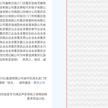
公司鑫斛庄临江门店重庆蓝格尼服饰
技有限公司重庆舜程汽车电子有限公
道有限公司两路口扶梯分公司重庆百
旅行社有限公司朝天门门市部重庆美
茂贸易有限公司重庆泰赛科技有限公
公司重庆瑞浦思科技发展有限公司相
名录重庆云企业名录重庆奉节企业名
重庆垫江企业名录重庆石柱企业名录
庆酉企业名录重庆秀山企业名录重庆
南企业名录重庆綦江企业名录重庆合
企业名录重庆荣昌企业名录重庆永川
坡企业名录重庆南岸企业名录重庆沙
找代理记账公司为何要选择重庆亿源
品和热卖促销），
联系人：
电话：
诚
行社)集团有限公司渝中区虎头岩门市
单车围绕「快乐」、城市频道：
重庆公司
CX系列功放是专为满足声音系统工程商的殊
要求而设计的。