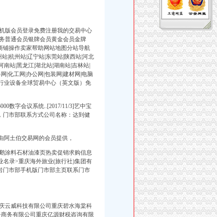
手机版会员登录免费注册我的交易中心
务普通会员银牌会员黄金会员金牌
商铺操作卖家帮助网站地图分站导航
站|杭州站|辽宁站|东莞站|陕西站|河北
河南站|黑龙江|湖北站|湖南站|吉林站|
网|化工网|办公网|包装网|建材网|电脑
刷网|行业设备全球贸易中心（英文版）免
00数字会议系统..[2017/11/3]艺中宝
统，门市部联系方式公司名称：达到健
页信息由阿土伯交易网的会员提供，
音板鹅涂料石材油漆页热卖促销求购信息
名录>重庆海外旅业(旅行社)集团有
岩门市部手机版门市部主页联系门市
庆云威科技有限公司重庆碧水海棠科
子商务有限公司重庆亿源财税咨询有限