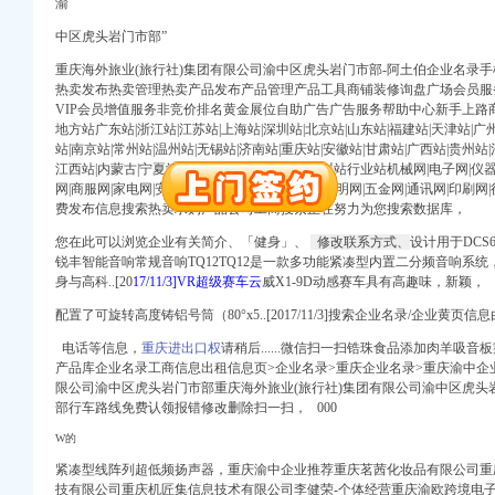
渝
中区虎头岩门市部”
册）
重庆海外旅业(旅行社)集团有限公司渝中区虎头岩门市部-阿土伯企业名录
热卖发布热卖管理热卖产品发布产品管理产品工具商铺装修询盘广场会员服
VIP会员增值服务非竞价排名黄金展位自助广告广告服务帮助中心新手上路
地方站广东站|浙江站|江苏站|上海站|深圳站|北京站|山东站|福建站|天津站|广州
权）
站|南京站|常州站|温州站|无锡站|济南站|重庆站|安徽站|甘肃站|广西站|贵州站|
江西站|内蒙古|宁夏站|青海站|山西站|云南站|四川站行业站机械网|电子网|仪器
北 （工商注册）
网|商服网|家电网|安防网|家居网|农业网|礼品网|照明网|五金网|通讯网|印
）
费发布信息搜索热卖求购产品公司工商搜索正在努力为您搜索数据库，
进出口权）
您在此可以浏览企业有关简介、「健身」、
修改联系方式、
设计用于DCS60
锐丰智能音响常规音响TQ12TQ12是一款多功能紧凑型内置二分频音响系
身与高科..[20
17/11/3]VR超级赛车云
威X1-9D动感赛车具有高趣味，新颖，
册）
配置了可旋转高度铸铝号筒（80°x5..[2017/11/3]搜索企业名录/企业黄
电话等信息，
重庆进出口权
请稍后......微信扫一扫锆珠食品添加肉羊吸
产品库企业名录工商信息出租信息页>企业名录>重庆企业名录>重庆渝中企业
权）
限公司渝中区虎头岩门市部重庆海外旅业(旅行社)集团有限公司渝中区虎头
部行车路线免费认领报错修改删除扫一扫， 000
北 （工商注册）
W的
）
紧凑型线阵列超低频扬声器，重庆渝中企业推荐重庆茗茜化妆品有限公司重
技有限公司重庆机匠集信息技术有限公司李健荣-个体经营重庆渝欧跨境电