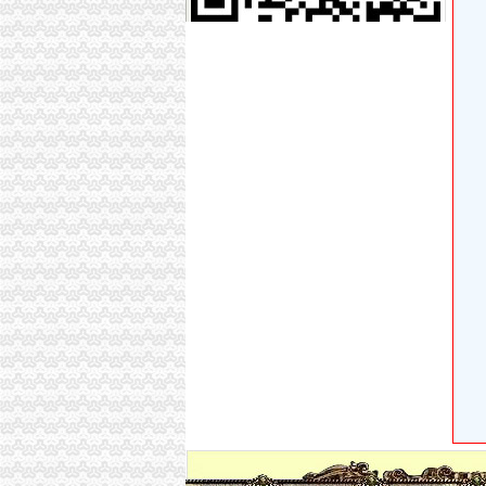
【重庆市渝中区石油路街道虎头岩社区居民委
渝中区虎头岩转盘改造工程下月完工_城视网
高九路.虎头岩_渝中区租房_渝房网
重庆餐饮美食-重庆渝中区德渔府（虎头岩店）
渝中区虎头岩隧道口一汽车着火扑救及时未造员伤亡
渝中区大化路项目开工年内虎头岩直通化龙桥[重
大坪虎头岩渝中区车管所在哪里啊？-重庆摩友交
重庆渝中区虎头岩---重庆九滨路（黄杨路24号
现房！现房！渝中区虎头岩揽江雅苑小洋房在售
渝中交通要道虎头岩隧道至华村立交段明日封闭
重庆新桥至渝中区虎头岩_百度知道
大坪虎头岩渝中区车管所在哪里啊？-重庆摩友交
渝中区步道连通红岩村和虎头岩-重庆日报网
地址：重庆渝中区虎头岩中悦健身房（总部城旁
渝中区民族路到虎头岩怎么走？-住哪网
渝中区长和路通车虎头岩隧道通行力缓解-重庆
渝中区虎头岩转盘改造工程下月完工_房产资讯
渝中区大化路项目开工虎头岩将修道路直通化龙桥
重庆市渝中区佛图关公园虎头岩至大坪九坑子轻
重庆出售：渝中区虎头岩转盘火锅一条街门面出
渝中区虎头岩+写字楼+稀缺政企合作-[中国招商
重庆出售：渝中区大坪虎头岩转盘1楼临街门面