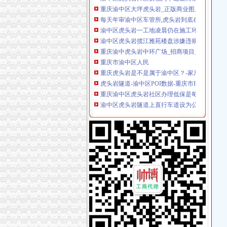
每天年审渝中区车管所,虎头岩到底在哪里？-开
渝中区虎头岩一工地凌晨仍在施工环保局依法查
渝中区虎头岩揽江雅苑楼盘涉嫌违规收取高额团
重庆渝中虎头岩中环广场_招商项目_商业地产
重庆市渝中区人民
重庆虎头岩是不是属于渝中区？-家居装修互动
虎头岩隧道-渝中区POI数据-重庆市POI数据-中
重庆渝中区虎头岩社区办理低保是每月的1-10
渝中区虎头岩隧道上直行车道设为公交专用车道
渝中区虎头岩虎歇路规划设计不合理,导致汽车
期待渝中区为虎头岩健身步道（山城公园）修一
渝中虎头岩隧道口一汽车着火未造员伤亡_新浪
渝中区高九路大坪虎头岩黄荆社13号协信阿卡迪亚
渝中区虎头岩一工地凌晨仍在施工环保局依法查
【渝中区虎头岩学车哪里？虎头岩考驾照快可分
现房！现房！渝中区虎头岩揽江雅苑小洋房在售
渝中区虎头岩交通便利临近商圈163万3房豪装
渝中区大化路项目开工虎头岩将修道路直通化龙
渝中区虎头岩一线江景叠拼送超大观江露台,您,
渝中区投入1000万元整虎头岩“污水瀑布”重庆
渝中区虎头岩总部城施工放致楼体破损-重庆网