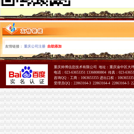
渝中区虎头岩总部城施工放致楼体破损-重庆网络问政平台
【重庆市渝中区石油路街道虎头岩社区居民委员会】重庆市渝中区石油
渝中区虎头岩转盘改造工程下月完工_城视网
高九路.虎头岩_渝中区租房_渝房网
重庆餐饮美食-重庆渝中区德渔府（虎头岩店）店铺-德渔府（虎头岩店
渝中区虎头岩隧道口一汽车着火扑救及时未造员伤亡-华龙网html5版
渝中区大化路项目开工年内虎头岩直通化龙桥[重庆]_土豆
大坪虎头岩渝中区车管所在哪里啊？-重庆摩友交流区-摩托车论坛-
友情链接：
重庆公司注册
自助添加
重庆渝中区虎头岩---重庆九滨路（黄杨路24号）大鼎世纪滨江,鹅公
现房！现房！渝中区虎头岩揽江雅苑小洋房在售！,渝中区经纬大道虎
渝中交通要道虎头岩隧道至华村立交段明日封闭5小时_重庆频道_凤凰网
重庆帅博信息技术有限公司 地址：重庆渝中区大坪
重庆新桥至渝中区虎头岩_百度知道
电话：023-63653351 13368080804 传真：023-6365
大坪虎头岩渝中区车管所在哪里啊？-重庆摩友交流区-摩托车论坛-
咨询QQ：工商：1063653355 进出口权：1063653355
受理员QQ：22863164-3 22863164-4 22863164-5 228
渝中区步道连通红岩村和虎头岩-重庆日报网
地址：重庆渝中区虎头岩中悦健身房（总部城旁边）_重庆吧_百度贴吧
51La
渝中区民族路到虎头岩怎么走？-住哪网
渝中区长和路通车虎头岩隧道通行力缓解-重庆搜狐焦点
渝中区虎头岩转盘改造工程下月完工_房产资讯-黔江房天下
渝中区大化路项目开工虎头岩将修道路直通化龙桥--时政--人民网
重庆市渝中区佛图关公园虎头岩至大坪九坑子轻轨较~新线一期工程施
重庆出售：渝中区虎头岩转盘火锅一条街门面出售-重庆爱问分类