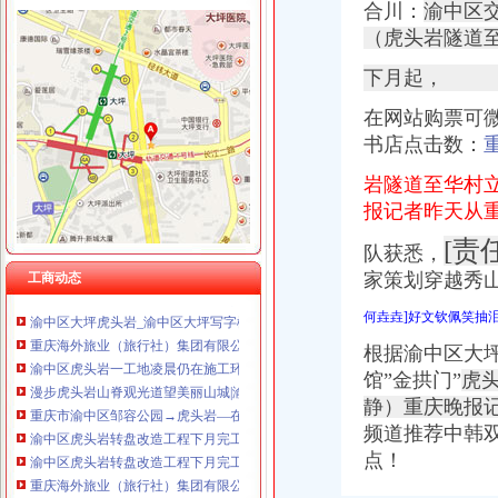
合川：
渝中区交
（虎头岩隧道
下月起，
在网站购票可
渝中区虎头岩
【渝中区虎头岩学车哪里？虎头岩考驾照快可分期的好驾校】价格_
书店点击数：
渝中区虎头岩转盘改造工程下月完工_房产重庆站_腾讯网
岩隧道至华村
漫步虎头岩山脊观光道望美丽山城|渝中区|山脊|长和_新浪新闻
报记者昨天从
渝中区大化路项目开工虎头岩将修道路直通化龙桥--时政--人民网
渝中区虎头岩交通便利临近商圈163万3房豪装家电齐全拎包入,重
[责
队获悉，
重庆出售：渝中区大坪虎头岩转盘1楼临街门面超大外摆空间-重庆爱
家策划穿越秀山
工商动态
重庆餐饮美食-重庆渝中区德渔府（虎头岩店）店铺-德渔府（虎头岩店
渝中区大坪虎头岩_渝中区大坪写字楼出售_渝房网
何垚垚]好文钦佩笑抽
重庆海外旅业（旅行社）集团有限公司渝中区虎头岩门市部-阿土伯企
渝中区虎头岩一工地凌晨仍在施工环保局依法查处_重庆频道_凤凰网
根据渝中区大
漫步虎头岩山脊观光道望美丽山城|渝中区|山脊|长和_新浪新闻
馆”金拱门”
虎
重庆市渝中区邹容公园→虎头岩—在线播放—优酷网,高清在线
静）重庆晚报
渝中区虎头岩转盘改造工程下月完工--时政--人民网
频道推荐中韩双方
渝中区虎头岩转盘改造工程下月完工_房产重庆站_腾讯网
点！
重庆海外旅业（旅行社）集团有限公司渝中区虎头岩门市部
渝中区虎头岩片区协信阿卡迪亚商铺出售,渝中大坪总部城月租6800小