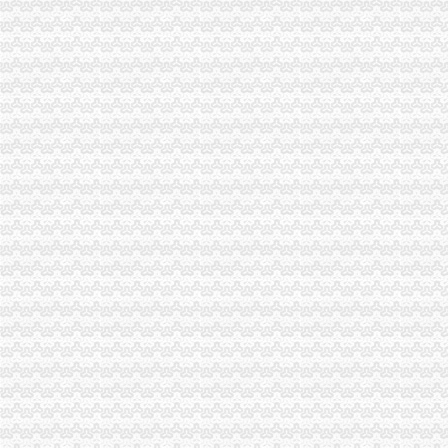
高九路.虎头岩_渝中区租房_渝房网
重庆餐饮美食-重庆渝中区德渔府（虎头岩店）店铺-德渔府（虎头岩店
渝中区虎头岩隧道口一汽车着火扑救及时未造员伤亡-华龙网html5版
渝中区大化路项目开工年内虎头岩直通化龙桥[重庆]_土豆
大坪虎头岩渝中区车管所在哪里啊？-重庆摩友交流区-摩托车论坛-
重庆渝中区虎头岩---重庆九滨路（黄杨路24号）大鼎世纪滨江,鹅公
现房！现房！渝中区虎头岩揽江雅苑小洋房在售！,渝中区经纬大道虎
渝中交通要道虎头岩隧道至华村立交段明日封闭5小时_重庆频道_凤凰网
重庆新桥至渝中区虎头岩_百度知道
大坪虎头岩渝中区车管所在哪里啊？-重庆摩友交流区-摩托车论坛-
渝中区步道连通红岩村和虎头岩-重庆日报网
地址：重庆渝中区虎头岩中悦健身房（总部城旁边）_重庆吧_百度贴吧
渝中区民族路到虎头岩怎么走？-住哪网
渝中区长和路通车虎头岩隧道通行力缓解-重庆搜狐焦点
渝中区虎头岩转盘改造工程下月完工_房产资讯-黔江房天下
渝中区大化路项目开工虎头岩将修道路直通化龙桥--时政--人民网
重庆市渝中区佛图关公园虎头岩至大坪九坑子轻轨较~新线一期工程施
重庆出售：渝中区虎头岩转盘火锅一条街门面出售-重庆爱问分类
渝中区虎头岩+写字楼+稀缺政企合作-[中国招商网重庆站]
重庆出售：渝中区大坪虎头岩转盘1楼临街门面超大外摆空间-重庆爱