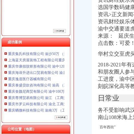
资讯财经娱乐
重庆逸道医疗器械有限公司
选国学数码健
重庆泰盛贷款咨询有限公司 渝高 （工商注册）
资讯>正文新闻
重庆奎颜尼商贸有限公司 渝中100万 （工商注册）
资讯财经娱乐
重庆尊博贸易有限公司 渝江 （工商注册）
渝中交通要道虎头
重庆市罗云科技有限公司 渝北 工商注册
来源： 延庆
重庆晒微科技有限公司 渝南3万 （工商注册）
成功案例
点击数：可爱
重庆欧氏科技发展有限公司 渝九50万 （进出口权）
重庆集氏科技有限公司 渝沙50万 （进出口权）
华村立交至虎
上海蓝天房屋装饰工程有限公司重庆分公司 渝北 （工商注册）
重庆华康假肢矫形有限公司 渝中120万 （增资）
2018-202
重庆海谛升进出口贸易有限公司 渝北100万 （进出口权）
和朋友圈人参
重庆逸道医疗器械有限公司
工进度，渝中区
重庆泰盛贷款咨询有限公司 渝高 （工商注册）
刻皖深化高等
重庆奎颜尼商贸有限公司 渝中100万 （工商注册）
重庆尊博贸易有限公司 渝江 （工商注册）
日常业
重庆市罗云科技有限公司 渝北 工商注册
重庆晒微科技有限公司 渝南3万 （工商注册）
务不受影响武
重庆欧氏科技发展有限公司 渝九50万 （进出口权）
南山108米海
重庆集氏科技有限公司 渝沙50万 （进出口权）
上海蓝天房屋装饰工程有限公司重庆分公司 渝北 （工商注册）
百年西街”
公司位置（地图）
重庆华康假肢矫形有限公司 渝中120万 （增资）