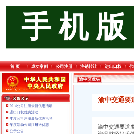
手 机 版
首 页
成功案例
公司注册
注销转让
进出口权
代
渝中区虎头
岩
渝中交通要
2014公司注册最新优惠活动
进出口权优惠活动
年度公司注册最新优惠活动
年度活动公司注册送优惠
渝中交通要道虎
公示公告
重庆海谛升进出口贸易有限公司 渝北100万 （进出口权）