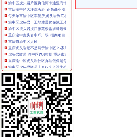
重庆渝中区大坪虎头岩_正版商业图片_昵图网nipic.com
每天年审渝中区车管所,虎头岩到底在哪里？-开车那些事-买车用车-重
渝中区虎头岩一工地凌晨仍在施工环保局依法查处_重庆频道_凤凰网
渝中区虎头岩揽江雅苑楼盘涉嫌违规收取高额团购费_重庆市公开
重庆渝中虎头岩中环广场_招商项目_商业地产中国招商网
重庆市渝中区人民
重庆虎头岩是不是属于渝中区？-家居装修互动问答
虎头岩隧道-渝中区POI数据-重庆市POI数据-中国POI数据
重庆渝中区虎头岩社区办理低保是每月的1-10号吗？-爱问知识人
渝中区虎头岩隧道上直行车道设为公交专用车道,并能通行的小车扣分
渝中区虎头岩虎歇路规划设计不合理,导致汽车噪音、喇叭声噪音污
期待渝中区为虎头岩健身步道（山城公园）修一个厕所-重庆网络
渝中虎头岩隧道口一汽车着火未造员伤亡_新浪重庆_新浪网
渝中区高九路大坪虎头岩黄荆社13号协信阿卡迪亚20栋1-1二手房价格-
渝中区虎头岩一工地凌晨仍在施工环保局依法查处_重庆频道_凤凰网
【渝中区虎头岩学车哪里？虎头岩考驾照快可分期的好驾校】价格_
现房！现房！渝中区虎头岩揽江雅苑小洋房在售！！！,渝中区经纬大
渝中区虎头岩交通便利临近商圈163万3房豪装家电齐全拎包入,重
渝中区大化路项目开工虎头岩将修道路直通化龙桥——人民网·重庆视
渝中区虎头岩一线江景叠拼送超大观江露台,您,值得拥有,重庆渝中
渝中区投入1000万元整虎头岩“污水瀑布”重庆新闻联播—