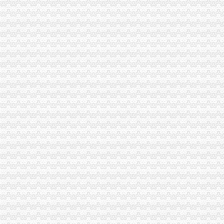
渝中区虎头岩+写字楼+稀缺政企合作-[中国招商网重庆站]
重庆出售：渝中区大坪虎头岩转盘1楼临街门面超大外摆空间-重庆爱
渝中区虎头岩
【渝中区虎头岩学车哪里？虎头岩考驾照快可分期的好驾校】价格_
渝中区虎头岩转盘改造工程下月完工_房产重庆站_腾讯网
漫步虎头岩山脊观光道望美丽山城|渝中区|山脊|长和_新浪新闻
渝中区大化路项目开工虎头岩将修道路直通化龙桥--时政--人民网
渝中区虎头岩交通便利临近商圈163万3房豪装家电齐全拎包入,重
重庆出售：渝中区大坪虎头岩转盘1楼临街门面超大外摆空间-重庆爱
重庆餐饮美食-重庆渝中区德渔府（虎头岩店）店铺-德渔府（虎头岩店
渝中区大坪虎头岩_渝中区大坪写字楼出售_渝房网
重庆海外旅业（旅行社）集团有限公司渝中区虎头岩门市部-阿土伯企
渝中区虎头岩一工地凌晨仍在施工环保局依法查处_重庆频道_凤凰网
漫步虎头岩山脊观光道望美丽山城|渝中区|山脊|长和_新浪新闻
重庆市渝中区邹容公园→虎头岩—在线播放—优酷网,高清在线
渝中区虎头岩转盘改造工程下月完工--时政--人民网
渝中区虎头岩转盘改造工程下月完工_房产重庆站_腾讯网
重庆海外旅业（旅行社）集团有限公司渝中区虎头岩门市部
渝中区虎头岩片区协信阿卡迪亚商铺出售,渝中大坪总部城月租6800小
重庆渝中区大坪虎头岩_正版商业图片_昵图网nipic.com
每天年审渝中区车管所,虎头岩到底在哪里？-开车那些事-买车用车-重
渝中区虎头岩一工地凌晨仍在施工环保局依法查处_重庆频道_凤凰网