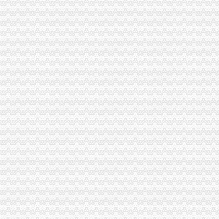
渝中区虎头岩揽江雅苑楼盘涉嫌违规收取高额团购费_重庆市公开
重庆渝中虎头岩中环广场_招商项目_商业地产中国招商网
重庆市渝中区人民
重庆虎头岩是不是属于渝中区？-家居装修互动问答
虎头岩隧道-渝中区POI数据-重庆市POI数据-中国POI数据
重庆渝中区虎头岩社区办理低保是每月的1-10号吗？-爱问知识人
渝中区虎头岩隧道上直行车道设为公交专用车道,并能通行的小车扣分
渝中区虎头岩虎歇路规划设计不合理,导致汽车噪音、喇叭声噪音污
期待渝中区为虎头岩健身步道（山城公园）修一个厕所-重庆网络
渝中虎头岩隧道口一汽车着火未造员伤亡_新浪重庆_新浪网
渝中区高九路大坪虎头岩黄荆社13号协信阿卡迪亚20栋1-1二手房价格-
渝中区虎头岩一工地凌晨仍在施工环保局依法查处_重庆频道_凤凰网
【渝中区虎头岩学车哪里？虎头岩考驾照快可分期的好驾校】价格_
现房！现房！渝中区虎头岩揽江雅苑小洋房在售！！！,渝中区经纬大
渝中区虎头岩交通便利临近商圈163万3房豪装家电齐全拎包入,重
渝中区大化路项目开工虎头岩将修道路直通化龙桥——人民网·重庆视
渝中区虎头岩一线江景叠拼送超大观江露台,您,值得拥有,重庆渝中
渝中区投入1000万元整虎头岩“污水瀑布”重庆新闻联播—
渝中区虎头岩总部城施工放致楼体破损-重庆网络问政平台
【重庆市渝中区石油路街道虎头岩社区居民委员会】重庆市渝中区石油
渝中区虎头岩转盘改造工程下月完工_城视网