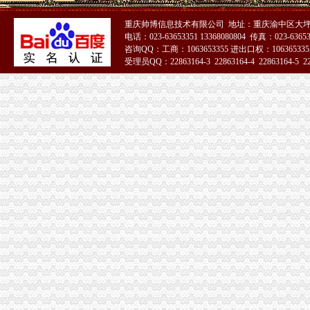
重庆出售：渝中区大坪虎头岩转盘1楼临街门面超大外摆空间-重庆爱
渝中区虎头岩
重庆帅博信息技术有限公司 地址：重庆渝中区大坪
渝中区虎头岩片区协信阿卡迪亚商铺出售,渝中大坪总部城月租6800小
电话：023-63653351 13368080804 传真：023-6365
现房！现房！渝中区虎头岩揽江雅苑小洋房在售！,渝中区经纬大道虎
咨询QQ：工商：1063653355 进出口权：1063653355
受理员QQ：22863164-3 22863164-4 22863164-5 228
高九路.虎头岩_渝中区租房_渝房网
现房！现房！渝中区虎头岩揽江雅苑小洋房在售！！！,渝中区经纬大
51La
重庆渝中区虎头岩社区办理低保是每月的1-10号吗？-爱问知识人
虎头岩隧道-渝中区POI数据-重庆市POI数据-中国POI数据
【7图】（出售）渝中区虎头岩协信品质小区精装两房,重庆渝中大坪
地址：重庆渝中区大坪总部城虎头岩中悦健身房【重庆健身房吧】_百
大坪虎头岩渝中区车管所在哪里啊？-重庆摩友交流区-摩托车论坛-
重庆出售：渝中区虎头岩转盘火锅一条街门面出售-重庆爱问分类
漫步虎头岩山脊观光道望美丽山城|渝中区|山脊|长和_新浪新闻
重庆市渝中区邹容公园→虎头岩—在线播放—优酷网,高清在线
渝中区虎头岩转盘改造工程下月完工--时政--人民网
渝中区虎头岩转盘改造工程下月完工_房产重庆站_腾讯网
重庆海外旅业（旅行社）集团有限公司渝中区虎头岩门市部
渝中区虎头岩片区协信阿卡迪亚商铺出售,渝中大坪总部城月租6800小
重庆渝中区大坪虎头岩_正版商业图片_昵图网nipic.com
每天年审渝中区车管所,虎头岩到底在哪里？-开车那些事-买车用车-重
渝中区虎头岩一工地凌晨仍在施工环保局依法查处_重庆频道_凤凰网