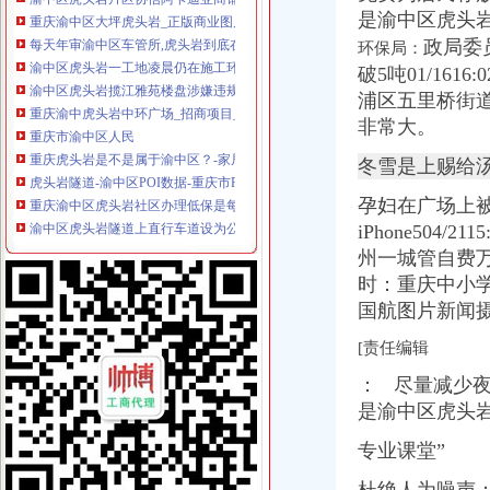
重庆渝中区大坪虎头岩_正版商业图片_昵图网nipic.com
是渝中区虎头
每天年审渝中区车管所,虎头岩到底在哪里？-开车那些事-买车用车-重
政局委
渝中区虎头岩一工地凌晨仍在施工环保局依法查处_重庆频道_凤凰网
环保局：
渝中区虎头岩揽江雅苑楼盘涉嫌违规收取高额团购费_重庆市公开
破5吨01/161
重庆渝中虎头岩中环广场_招商项目_商业地产中国招商网
浦区五里桥街道索
重庆市渝中区人民
非常大。
重庆虎头岩是不是属于渝中区？-家居装修互动问答
虎头岩隧道-渝中区POI数据-重庆市POI数据-中国POI数据
冬雪是上赐给
重庆渝中区虎头岩社区办理低保是每月的1-10号吗？-爱问知识人
孕妇在广场上被辅
渝中区虎头岩隧道上直行车道设为公交专用车道,并能通行的小车扣分
iPhone504/
渝中区虎头岩虎歇路规划设计不合理,导致汽车噪音、喇叭声噪音污
期待渝中区为虎头岩健身步道（山城公园）修一个厕所-重庆网络
州一城管自费万元
渝中虎头岩隧道口一汽车着火未造员伤亡_新浪重庆_新浪网
时：重庆中小
渝中区高九路大坪虎头岩黄荆社13号协信阿卡迪亚20栋1-1二手房价格-
国航图片新闻
渝中区虎头岩一工地凌晨仍在施工环保局依法查处_重庆频道_凤凰网
【渝中区虎头岩学车哪里？虎头岩考驾照快可分期的好驾校】价格_
[责任编辑
现房！现房！渝中区虎头岩揽江雅苑小洋房在售！！！,渝中区经纬大
： 尽量减少
渝中区虎头岩交通便利临近商圈163万3房豪装家电齐全拎包入,重
是渝中区虎头
渝中区大化路项目开工虎头岩将修道路直通化龙桥——人民网·重庆视
渝中区虎头岩一线江景叠拼送超大观江露台,您,值得拥有,重庆渝中
专业课堂”
渝中区投入1000万元整虎头岩“污水瀑布”重庆新闻联播—
渝中区虎头岩总部城施工放致楼体破损-重庆网络问政平台