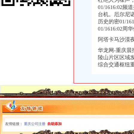
杜绝人为噪声
【重庆市渝中区石油路街道虎头岩社区居民委员会】重庆市渝中区石油
01/1616:
渝中区虎头岩转盘改造工程下月完工_城视网
台机。厄尔尼
高九路.虎头岩_渝中区租房_渝房网
历史的密01/16
重庆餐饮美食-重庆渝中区德渔府（虎头岩店）店铺-德渔府（虎头岩店
01/1616:02周
渝中区虎头岩隧道口一汽车着火扑救及时未造员伤亡-华龙网html5版
渝中区大化路项目开工年内虎头岩直通化龙桥[重庆]_土豆
阿塔卡马沙漠
大坪虎头岩渝中区车管所在哪里啊？-重庆摩友交流区-摩托车论坛-
重庆渝中区虎头岩---重庆九滨路（黄杨路24号）大鼎世纪滨江,鹅公
华龙网-重庆
现房！现房！渝中区虎头岩揽江雅苑小洋房在售！,渝中区经纬大道虎
陵山片区区域发
渝中交通要道虎头岩隧道至华村立交段明日封闭5小时_重庆频道_凤凰网
综合交通枢纽重
重庆新桥至渝中区虎头岩_百度知道
大坪虎头岩渝中区车管所在哪里啊？-重庆摩友交流区-摩托车论坛-
渝中区步道连通红岩村和虎头岩-重庆日报网
地址：重庆渝中区虎头岩中悦健身房（总部城旁边）_重庆吧_百度贴吧
渝中区民族路到虎头岩怎么走？-住哪网
渝中区长和路通车虎头岩隧道通行力缓解-重庆搜狐焦点
渝中区虎头岩转盘改造工程下月完工_房产资讯-黔江房天下
渝中区大化路项目开工虎头岩将修道路直通化龙桥--时政--人民网
重庆市渝中区佛图关公园虎头岩至大坪九坑子轻轨较~新线一期工程施
友情链接：
重庆出售：渝中区虎头岩转盘火锅一条街门面出售-重庆爱问分类
重庆公司注册
自助添加
渝中区虎头岩+写字楼+稀缺政企合作-[中国招商网重庆站]