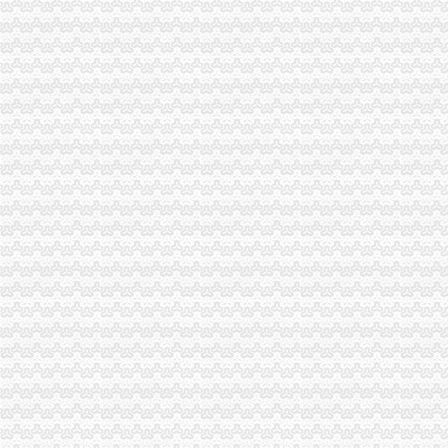
渝中区虎头岩揽江雅苑楼盘涉嫌违规收取高额团购费_重庆市公开
重庆渝中虎头岩中环广场_招商项目_商业地产中国招商网
重庆市渝中区人民
重庆虎头岩是不是属于渝中区？-家居装修互动问答
虎头岩隧道-渝中区POI数据-重庆市POI数据-中国POI数据
重庆渝中区虎头岩社区办理低保是每月的1-10号吗？-爱问知识人
渝中区虎头岩隧道上直行车道设为公交专用车道,并能通行的小车扣分
渝中区虎头岩虎歇路规划设计不合理,导致汽车噪音、喇叭声噪音污
期待渝中区为虎头岩健身步道（山城公园）修一个厕所-重庆网络
渝中虎头岩隧道口一汽车着火未造员伤亡_新浪重庆_新浪网
渝中区高九路大坪虎头岩黄荆社13号协信阿卡迪亚20栋1-1二手房价格-
渝中区虎头岩一工地凌晨仍在施工环保局依法查处_重庆频道_凤凰网
【渝中区虎头岩学车哪里？虎头岩考驾照快可分期的好驾校】价格_
现房！现房！渝中区虎头岩揽江雅苑小洋房在售！！！,渝中区经纬大
渝中区虎头岩交通便利临近商圈163万3房豪装家电齐全拎包入,重
渝中区大化路项目开工虎头岩将修道路直通化龙桥——人民网·重庆视
渝中区虎头岩一线江景叠拼送超大观江露台,您,值得拥有,重庆渝中
渝中区投入1000万元整虎头岩“污水瀑布”重庆新闻联播—
渝中区虎头岩总部城施工放致楼体破损-重庆网络问政平台
【重庆市渝中区石油路街道虎头岩社区居民委员会】重庆市渝中区石油
渝中区虎头岩转盘改造工程下月完工_城视网
高九路.虎头岩_渝中区租房_渝房网