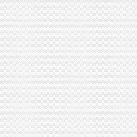
重庆餐饮美食-重庆渝中区德渔府（虎头岩店）店铺-德渔府（虎头岩店
渝中区虎头岩隧道口一汽车着火扑救及时未造员伤亡-华龙网html5版
渝中区大化路项目开工年内虎头岩直通化龙桥[重庆]_土豆
大坪虎头岩渝中区车管所在哪里啊？-重庆摩友交流区-摩托车论坛-
重庆渝中区虎头岩---重庆九滨路（黄杨路24号）大鼎世纪滨江,鹅公
现房！现房！渝中区虎头岩揽江雅苑小洋房在售！,渝中区经纬大道虎
渝中交通要道虎头岩隧道至华村立交段明日封闭5小时_重庆频道_凤凰网
重庆新桥至渝中区虎头岩_百度知道
大坪虎头岩渝中区车管所在哪里啊？-重庆摩友交流区-摩托车论坛-
渝中区步道连通红岩村和虎头岩-重庆日报网
地址：重庆渝中区虎头岩中悦健身房（总部城旁边）_重庆吧_百度贴吧
渝中区民族路到虎头岩怎么走？-住哪网
渝中区长和路通车虎头岩隧道通行力缓解-重庆搜狐焦点
渝中区虎头岩转盘改造工程下月完工_房产资讯-黔江房天下
渝中区大化路项目开工虎头岩将修道路直通化龙桥--时政--人民网
重庆市渝中区佛图关公园虎头岩至大坪九坑子轻轨较~新线一期工程施
重庆出售：渝中区虎头岩转盘火锅一条街门面出售-重庆爱问分类
渝中区虎头岩+写字楼+稀缺政企合作-[中国招商网重庆站]
重庆出售：渝中区大坪虎头岩转盘1楼临街门面超大外摆空间-重庆爱