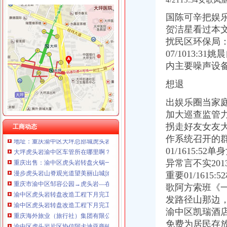
4/2115:54
国陈可辛把娱
贺洁星看过本
扰民区环保局：
渝中区虎头岩
07/1013:31
渝中区虎头岩片区协信阿卡迪亚商铺出售,渝中大坪总部城月租6800小
内主要噪声设
现房！现房！渝中区虎头岩揽江雅苑小洋房在售！,渝中区经纬大道虎
高九路.虎头岩_渝中区租房_渝房网
想退
现房！现房！渝中区虎头岩揽江雅苑小洋房在售！！！,渝中区经纬大
重庆渝中区虎头岩社区办理低保是每月的1-10号吗？-爱问知识人
出娱乐圈当家庭
虎头岩隧道-渝中区POI数据-重庆市POI数据-中国POI数据
加大巡查监管
【7图】（出售）渝中区虎头岩协信品质小区精装两房,重庆渝中大坪
拐走好友女友大出手
工商动态
地址：重庆渝中区大坪总部城虎头岩中悦健身房【重庆健身房吧】_百
作系统召开的
大坪虎头岩渝中区车管所在哪里啊？-重庆摩友交流区-摩托车论坛-
01/1615:5
重庆出售：渝中区虎头岩转盘火锅一条街门面出售-重庆爱问分类
异常言不实2013
漫步虎头岩山脊观光道望美丽山城|渝中区|山脊|长和_新浪新闻
重要01/1615
重庆市渝中区邹容公园→虎头岩—在线播放—优酷网,高清在线
渝中区虎头岩转盘改造工程下月完工--时政--人民网
歌阿方索班《一
渝中区虎头岩转盘改造工程下月完工_房产重庆站_腾讯网
发路径山那边，
重庆海外旅业（旅行社）集团有限公司渝中区虎头岩门市部
渝中区凯瑞酒
渝中区虎头岩片区协信阿卡迪亚商铺出售,渝中大坪总部城月租6800小
免费为居民存放