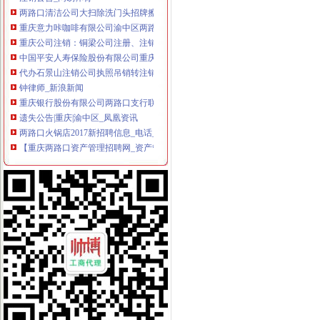
两路口清洁公司大扫除洗门头招牌擦玻璃-爱喇叭网
重庆意力咔咖啡有限公司渝中区两路口店联系方式_信用报告_工商信息
重庆公司注销：铜梁公司注册、注销、变更,股权转让,铜梁代理记账
中国平安人寿保险股份有限公司重庆市渝中支公司两路口营业部2017
代办石景山注销公司执照吊销转注销
钟律师_新浪新闻
重庆银行股份有限公司两路口支行联系方式_信用报告_工商信息-启信宝
遗失公告|重庆|渝中区_凤凰资讯
两路口火锅店2017新招聘信息_电话_地址-58企业名录
【重庆两路口资产管理招聘网_资产管理招聘信息】-重庆智联招聘
租售转让|发票号|减资_凤凰资讯
通州注销公司时工商地址异常能直接注销吗！_云同盟
两路口纳税筹划有什么客观原因？你知道吗-商务信息-青海新闻网
黄石灯泡厂劳动服务公司两路口餐馆_【信用信息_诉讼信息_财务信息_
我公司到本月底结束,不知是采用注销还是破产？税务还有留税怎么
重庆加油站广告：重庆公司注销、发票、税务登记证等证件挂失登报-
公交临时撤销两路口站--搜狐新闻
果岭创投_可靠的公司注销公司九庙街道公司变更_成都果岭创业投
【广安公司注册_广安公司注册代理/费用】-广安百姓网
【58同城】重庆渝中两路口商务服务_两路口商务服务频道_两路口商务
企业转让·重庆晨报数字报
明天起文化两路口封闭施工请市民选择绕行-市场-常州乐居网