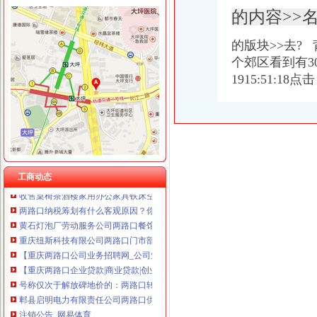
的内容>>名
的版块>>去? 
个郊区看到有300
两路口公司注销
1915:51:18
【重庆两路口公司业务招聘网_公司业务招聘信息】-重庆智联招聘
明天起文化两路口封闭施工请市民选择绕行-市场-常州乐居网
遗失公告|重庆|渝中区_凤凰资讯
重庆公司变更——成都可靠的公司注销哪里有_成都果岭创业投资管理
【重庆两路口企业贷款|商业贷款|创业贷款】-重庆赶集网
重庆纽斯科技有限公司两路口门市部_【信用信息_诉讼信息_财务信
企业转让·重庆晨报数字报
工商动态
收售桌椅茶酒楼家用办公家具铁床空调厨具_网易新闻
两路口纳税筹划有什么客观原因？你知道吗-商务信息-青海新闻网
黄石灯泡厂劳动服务公司两路口餐馆_【信用信息_诉讼信息_财务信息_
重庆纽斯科技有限公司两路口门市部_【信用信息_诉讼信息_财务信
【重庆两路口公司业务招聘网_公司业务招聘信息】-重庆智联招聘
【重庆两路口企业贷款|商业贷款|创业贷款】-重庆赶集网
号称仅次于解放碑地价的：两路口转盘附近拆迁价出来了！_重庆楼市_
郫县启明电力有限责任公司两路口供电所_【信用信息_诉讼信息_财务
注销公告_网易体育