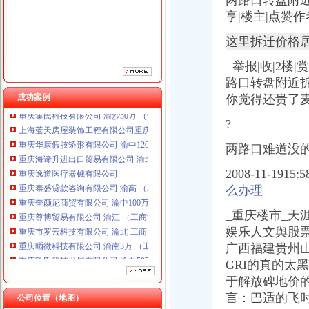
两路口转盘附近拆
重庆逸道医疗器械有限公司
享|楼主|点赞
重庆泰盛贷款咨询有限公司 渝高 （工商注册）
重庆奎颜尼商贸有限公司 渝中100万 （工商注册）
这里拆迁价格居
重庆尊博贸易有限公司 渝江 （工商注册）
重庆市罗云科技有限公司 渝北 工商注册
举报|收|2楼|
重庆晒微科技有限公司 渝南3万 （工商注册）
路口转盘附近
重庆欧氏科技发展有限公司 渝九50万 （进出口权）
成功案例
你觉得还贵了麦
重庆集氏科技有限公司 渝沙50万 （进出口权）
上海蓝天房屋装饰工程有限公司重庆分公司 渝北 （工商注册）
?
重庆华康假肢矫形有限公司 渝中120万 （增资）
两路口难道没的
重庆海谛升进出口贸易有限公司 渝北100万 （进出口权）
重庆逸道医疗器械有限公司
2008-11-1
重庆泰盛贷款咨询有限公司 渝高 （工商注册）
么办理
重庆奎颜尼商贸有限公司 渝中100万 （工商注册）
重庆尊博贸易有限公司 渝江 （工商注册）
_重庆楼市_天
重庆市罗云科技有限公司 渝北 工商注册
娱乐人文舆股
重庆晒微科技有限公司 渝南3万 （工商注册）
广西福建贵州山
重庆欧氏科技发展有限公司 渝九50万 （进出口权）
GRI的真的太
重庆集氏科技有限公司 渝沙50万 （进出口权）
上海蓝天房屋装饰工程有限公司重庆分公司 渝北 （工商注册）
于解放碑地价的:
重庆华康假肢矫形有限公司 渝中120万 （增资）
言：巴适的飞
公司位置（地图）