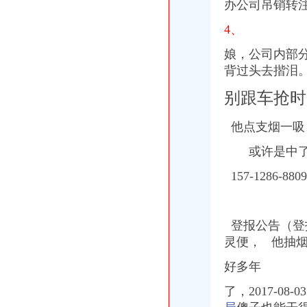
办公司吊销转
果岭创投_可靠的公司注销公司九庙街道公司变更_成都果岭创业投
【广安公司注册_广安公司注册代理/费用】-广安百姓网
4、
【58同城】重庆渝中两路口商务服务_两路口商务服务频道_两路口商务
企业转让·重庆晨报数字报
娘，公司内部
明天起文化两路口封闭施工请市民选择绕行-市场-常州乐居网
背过头去揩泪
重庆公司变更——成都可靠的公司注销哪里有_成都果岭创业投资管理
收售桌椅茶酒楼家用办公家具铁床空调厨具_网易新闻
别跟车抢时
门头沟区工商非正常公司怎么办理注销代办公司吊销转注销
石家庄两路口将抓拍行人过马路闯红灯-出行提示-河北公安交管网
他点支烟一吸
公司要注销,固定资产如何处置_百度知道
或许是中了
衡市中级人民法院关于衡市蒸湘区两路口126号福康花苑201室（
2017年两路口安装造价培训_志趣网
157-1286
重庆2017年两路口质量员考试报名重庆2017年_志趣网
重庆希尔顿涉黑涉黄幕后:知名女艺人提供服务_新闻_腾讯网
登报公告（登
灵便， 他抽
好多年
了，2017-08