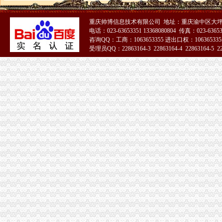
重庆帅博信息技术有限公司 地址：重庆渝中区大坪
电话：023-63653351 13368080804 传真：023-6365
咨询QQ：工商：1063653355 进出口权：1063653355
受理员QQ：22863164-3 22863164-4 22863164-5 228
51La