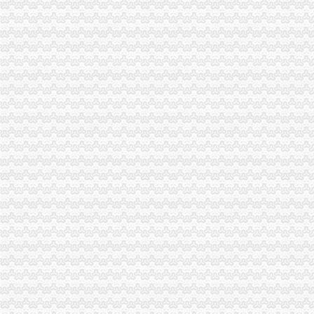
【重庆两路口公司业务招聘网_公司业务招聘信息】-重庆智联招聘
【重庆两路口企业贷款|商业贷款|创业贷款】-重庆赶集网
号称仅次于解放碑地价的：两路口转盘附近拆迁价出来了！_重庆楼市_
郫县启明电力有限责任公司两路口供电所_【信用信息_诉讼信息_财务
注销公告_网易体育
两路口清洁公司大扫除洗门头招牌擦玻璃-爱喇叭网
重庆意力咔咖啡有限公司渝中区两路口店联系方式_信用报告_工商信息
重庆公司注销：铜梁公司注册、注销、变更,股权转让,铜梁代理记账
中国平安人寿保险股份有限公司重庆市渝中支公司两路口营业部2017
代办石景山注销公司执照吊销转注销
钟律师_新浪新闻
重庆银行股份有限公司两路口支行联系方式_信用报告_工商信息-启信宝
遗失公告|重庆|渝中区_凤凰资讯
两路口火锅店2017新招聘信息_电话_地址-58企业名录
【重庆两路口资产管理招聘网_资产管理招聘信息】-重庆智联招聘
租售转让|发票号|减资_凤凰资讯
通州注销公司时工商地址异常能直接注销吗！_云同盟
两路口纳税筹划有什么客观原因？你知道吗-商务信息-青海新闻网
黄石灯泡厂劳动服务公司两路口餐馆_【信用信息_诉讼信息_财务信息_
我公司到本月底结束,不知是采用注销还是破产？税务还有留税怎么
重庆加油站广告：重庆公司注销、发票、税务登记证等证件挂失登报-