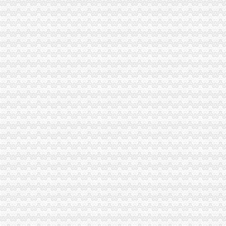
郫县启明电力有限责任公司两路口供电所_【信用信息_诉讼信息_财务
【重庆两路口公司业务招聘网_公司业务招聘信息】-重庆智联招聘
中国平安人寿保险股份有限公司重庆市渝中支公司两路口营业部2017
明天起文化两路口封闭施工请市民选择绕行-市场-常州乐居网
重庆意力咔咖啡有限公司渝中区两路口店联系方式_信用报告_工商信息
企业转让·重庆晨报数字报
大坪公司注销
代理记帐一般纳税人申请资质审批验资-重庆渝中大坪公司注册-分类
【重庆大坪税务登记|税务登记证办理|代理税务登记】-重庆赶集网
工商注册、代记账、变更股权、增资-重庆渝中大坪公司注册-分类168
【重庆公司注销营业执照代办食流证餐饮证代办代理记账】,价格
重庆一周要闻：北部新区撤销大坪百盛3月关店_第2页_新闻中心_赢商
【重庆渝中区公司注册营业执照0元代办】-渝中大坪易登网
广东省普宁市供销社集团大坪公司建材门市_【信用信息_诉讼信息_财
价格,厂家,图片,公司注册、年检、变更,广州大坪企业管理有限
重庆南岸油箱厂大坪经营部
没有教育资格证还在非法支教_重庆市公开信箱
渝中区公司注销流程
知识产权一站式服务厂家_知识产权一站式服务公司-阿里巴巴公司黄页
重庆代办公司_代理公司注册_工商登记_分公司_个体工商_代账报税_
重庆招聘工商外勤人员_重庆慢牛众创企业服务有限公司招聘-汇博网