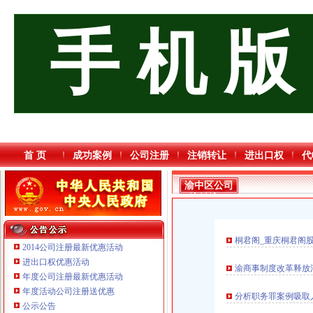
手 机 版
首 页
成功案例
公司注册
注销转让
进出口权
代
渝中区公司
注销流程
桐君阁_重庆桐君阁股
2014公司注册最新优惠活动
进出口权优惠活动
渝商事制度改革释放活
年度公司注册最新优惠活动
重庆海谛升进出口贸易有限公司 渝北100万 （进出口权）
年度活动公司注册送优惠
分析职务罪案例吸取
重庆逸道医疗器械有限公司
公示公告