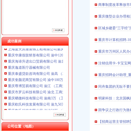
重庆泰盛贷款咨询有限公司 渝高 （工商注册）
商事制度改革释放市场
重庆奎颜尼商贸有限公司 渝中100万 （工商注册）
重庆尊博贸易有限公司 渝江 （工商注册）
重庆微型企业办理相
重庆市罗云科技有限公司 渝北 工商注册
重庆晒微科技有限公司 渝南3万 （工商注册）
区城乡建委“三字经”
重庆欧氏科技发展有限公司 渝九50万 （进出口权）
重庆集氏科技有限公司 渝沙50万 （进出口权）
重庆市计算机招聘-107个
成功案例
上海蓝天房屋装饰工程有限公司重庆分公司 渝北 （工商注册）
重庆华康假肢矫形有限公司 渝中120万 （增资）
重庆市万州区人民办公
重庆海谛升进出口贸易有限公司 渝北100万 （进出口权）
重庆逸道医疗器械有限公司
注销信用卡-卡宝宝网
重庆泰盛贷款咨询有限公司 渝高 （工商注册）
重庆招聘会计助理_
重庆奎颜尼商贸有限公司 渝中100万 （工商注册）
重庆尊博贸易有限公司 渝江 （工商注册）
同舟集团的无耻不要
重庆市罗云科技有限公司 渝北 工商注册
重庆晒微科技有限公司 渝南3万 （工商注册）
明家科技：北京国枫
重庆欧氏科技发展有限公司 渝九50万 （进出口权）
重庆集氏科技有限公司 渝沙50万 （进出口权）
因争议之行政行为致
上海蓝天房屋装饰工程有限公司重庆分公司 渝北 （工商注册）
重庆华康假肢矫形有限公司 渝中120万 （增资）
【招商运营主管招聘
公司位置（地图）