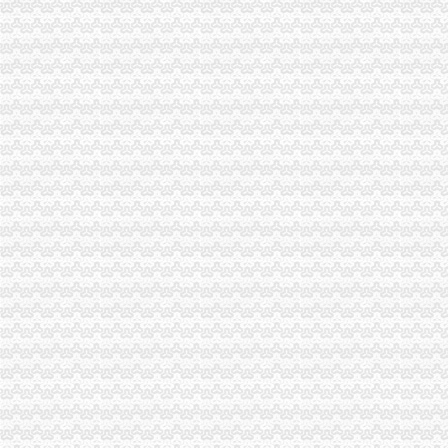
重庆公告遗失刊登服务网——2013.5.16.重庆资格证遗失登报、重庆营
餐饮类·重庆晨报数字报
【北京京翰英才教育科技有限公司渝中分公司2017新招聘信息】_
中国长城资产管理股份有限公司
【广安审计_广安审计公司】-广安百姓网
公司注销
【西城公司怎么注销,西城公司注销流程,】-其他-北京赶集网
【58同城】保定公司注销服务_公司注销代理_公司注销费用
【58同城】盐城公司注销服务_公司注销代理_公司注销费用
深圳登报,阿拉登报,挂失,营业执照登报,公司注销,税务
代办解除税务非正常注销_代办公司吊销注销
如何把公司吊销转为正常公司注销程序如下-注销--网站点评--好网
江苏南京代理公司企业注销_公司注销代理-中介代理-*一金融网
怎么办理公司注销注销公司的流程公司执照被吊销了怎么办-广东深圳
2016年公司注销流程及费用
公司注销,注销公司流程及费用,商务签证代办,签证办理流程,食品
渝中区虎头岩
渝中区虎头岩片区协信阿卡迪亚商铺出售,渝中大坪总部城月租6800小
现房！现房！渝中区虎头岩揽江雅苑小洋房在售！,渝中区经纬大道虎
高九路.虎头岩_渝中区租房_渝房网
重庆渝中区虎头岩社区办理低保是每月的1-10号吗？-爱问知识人