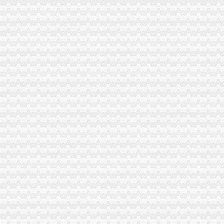
重庆市计算机招聘-107个职位|Jooble
【品牌经理招聘】重庆诺玛时裳商贸有限公司新招聘信息-聘网
《建造师注册流程》_优秀范文十篇
分分送金可提款>>>分分送金可提款全资子公司注销后实收资
【招商运营主管招聘】重庆鑫诺尔文化播有限公司新招聘信息-
重庆渝中区个既有住宅加装电梯项目开工_社会新闻_大众网
虚构募公司还配备诈骗指南23人团伙骗809万_新浪重庆新闻_新浪重
渝中区公司注销
重庆公司注册营业执照办理快速出证地址挂靠【今日推荐网-重庆工商/
《营业执照注销流程》_优秀范文十篇
重庆代办验资,重庆代办验资公司--选择重庆浩业工商不后悔
渝中区大坪威讯通讯器材经营部__信用档案_信用报告_信用怎么
高院肖峰法官家授权本公号以案析法：非持股关联公司之间公司人
重庆公告遗失刊登服务网——2013.5.16.重庆资格证遗失登报、重庆营
餐饮类·重庆晨报数字报
【北京京翰英才教育科技有限公司渝中分公司2017新招聘信息】_
中国长城资产管理股份有限公司
【广安审计_广安审计公司】-广安百姓网
公司注销
【西城公司怎么注销,西城公司注销流程,】-其他-北京赶集网
【58同城】保定公司注销服务_公司注销代理_公司注销费用