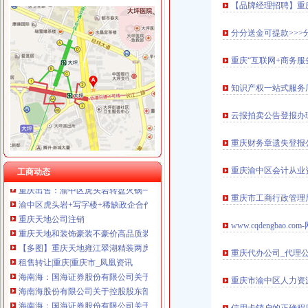
【品牌经理招聘】重
分分送金可提款>>
渝中区虎头岩
重庆“互联网+商务服
渝中区虎头岩片区协信阿卡迪亚商铺出售,渝中大坪总部城月租6800小
现房！现房！渝中区虎头岩揽江雅苑小洋房在售！,渝中区经纬大道虎
知识产权一站式服务
高九路.虎头岩_渝中区租房_渝房网
重庆渝中区虎头岩社区办理低保是每月的1-10号吗？-爱问知识人
云报拍卖公告登报办
虎头岩隧道-渝中区POI数据-重庆市POI数据-中国POI数据
【7图】（出售）渝中区虎头岩协信品质小区精装两房,重庆渝中大坪
重庆财务章遗失登报
地址：重庆渝中区大坪总部城虎头岩中悦健身房【重庆健身房吧】_百
大坪虎头岩渝中区车管所在哪里啊？-重庆摩友交流区-摩托车论坛-
重庆渝中区会计从业
工商动态
重庆出售：渝中区虎头岩转盘火锅一条街门面出售-重庆爱问分类
渝中区虎头岩+写字楼+稀缺政企合作-[中国招商网重庆站]
重庆市工商行政管理
重庆天地公司注销
重庆天地和装饰豪装不豪价高品质装修决定品牌价值-直辖市重庆装饰
www.cqdengba
【多图】重庆天地雍江翠湖精装两房户型方正视野无遮挡全新未住
租售转让|重庆|重庆市_凤凰资讯
重庆代办公司_代理公
海南海：国海证券股份有限公司关于公司使用部分闲置募集资金购买
重庆市渝中区人力资
海南海股份有限公司关于控股股东部分股权质押的公告_网易财经
海南海：国海证券股份有限公司关于公司控股子公司使用部分闲置募