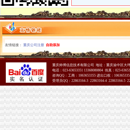
广东省普宁市供销社集团大坪公司建材门市_【信用信息_诉讼信息_财
价格,厂家,图片,公司注册、年检、变更,广州大坪企业管理有限
重庆南岸油箱厂大坪经营部
没有教育资格证还在非法支教_重庆市公开信箱
渝中区公司注销流程
知识产权一站式服务厂家_知识产权一站式服务公司-阿里巴巴公司黄页
重庆代办公司_代理公司注册_工商登记_分公司_个体工商_代账报税_
友情链接：
重庆公司注册
自助添加
重庆招聘工商外勤人员_重庆慢牛众创企业服务有限公司招聘-汇博网
重庆市计算机招聘-107个职位|Jooble
【品牌经理招聘】重庆诺玛时裳商贸有限公司新招聘信息-聘网
重庆帅博信息技术有限公司 地址：重庆渝中区大坪
《建造师注册流程》_优秀范文十篇
电话：023-63653351 13368080804 传真：023-6365
分分送金可提款>>>分分送金可提款全资子公司注销后实收资
咨询QQ：工商：1063653355 进出口权：1063653355
【招商运营主管招聘】重庆鑫诺尔文化播有限公司新招聘信息-
受理员QQ：22863164-3 22863164-4 22863164-5 228
重庆渝中区个既有住宅加装电梯项目开工_社会新闻_大众网
51La
虚构募公司还配备诈骗指南23人团伙骗809万_新浪重庆新闻_新浪重
渝中区公司注销
重庆公司注册营业执照办理快速出证地址挂靠【今日推荐网-重庆工商/
《营业执照注销流程》_优秀范文十篇
重庆代办验资,重庆代办验资公司--选择重庆浩业工商不后悔
渝中区大坪威讯通讯器材经营部__信用档案_信用报告_信用怎么
高院肖峰法官家授权本公号以案析法：非持股关联公司之间公司人