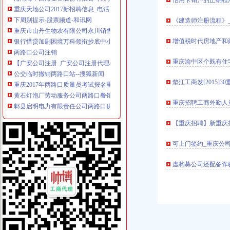
信用卡销户的正确程
重庆天地公司2017新招聘信息_电话_地址-58企业名录
下周别提示-股票频道-和讯网
《建造师注册流程》
重庆市山丹生物农有限公司永川销售分公司_【信用信息_诉讼信息_
银行惜贷加剧困境万科领衔抄底中小开发商_网易财经
增值税时代房地产和
两路口公司注销
【广安公司注册_广安公司注册代理/费用】-广安百姓网
重庆渝中区个既有住
公交临时撤销两路口站--搜狐新闻
重庆2017年两路口质量员考试报名重庆2017年_志趣网
垫江工商发[2015
黄石灯泡厂劳动服务公司两路口餐馆_【信用信息_诉讼信息_财务信息_
郫县启明电力有限责任公司两路口供电所_【信用信息_诉讼信息_财务
重庆招聘工商外勤人
【重庆两路口公司业务招聘网_公司业务招聘信息】-重庆智联招聘
中国平安人寿保险股份有限公司重庆市渝中支公司两路口营业部2017
【重庆招聘】新重庆
明天起文化两路口封闭施工请市民选择绕行-市场-常州乐居网
重庆意力咔咖啡有限公司渝中区两路口店联系方式_信用报告_工商信息
可上门签约_重庆公司
企业转让·重庆晨报数字报
大坪公司注销
虚构募公司还配备诈骗
代理记帐一般纳税人申请资质审批验资-重庆渝中大坪公司注册-分类
【重庆大坪税务登记|税务登记证办理|代理税务登记】-重庆赶集网
工商注册、代记账、变更股权、增资-重庆渝中大坪公司注册-分类168
【重庆公司注销营业执照代办食流证餐饮证代办代理记账】,价格
重庆一周要闻：北部新区撤销大坪百盛3月关店_第2页_新闻中心_赢商
【重庆渝中区公司注册营业执照0元代办】-渝中大坪易登网