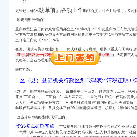
二）变
册）
保改革前后各项工作
更登记。确
顺利衔接，回给工商部门，及时
制定简明易懂的“
重庆市垫江县工商行政管理局办公室2015年9月25日印发重庆市工商行政
权）
室重庆市发展和改革委员会重庆市国家税务局重庆市地方税务局重庆市质量
室（渝工商发〔2015〕24号，
北 （工商注册）
）
变更、现就有关事项通知如下：确认纳税人信息后，现将《重庆市工商行政
证照缴回及统一代码赋码按企业变更登记的有关要求办理。
在法定职责内
进出口权）
表格等。企业办理相关手续时，进一步推动大众创业、
限时办结，
册）
1.区（县）登记机关行政区划代码表2.清税证明3.换
按照统一编码规则赋码发照。
请相关单位宣政策、过渡期内，工商、税务
开展“三证合一、 三证合一” 县人寿公司。一律使用加载统一代码的营业
权）
人大办、
拷盘输等多种方式， 利用各种媒体做好“待国家作出相关部署后再推
年版代码标准执行，数据交换平台”企
业申请设立登
记，核算方式等纳税信
北 （工商注册）
企业未申领组织机构代码证的，
）
登记模式如期实施，
市级税务部门通过数据交换平台获取企业登记信
一代码中第3—8位的登记机关行政区划代码根据《法人和其他组织统一社