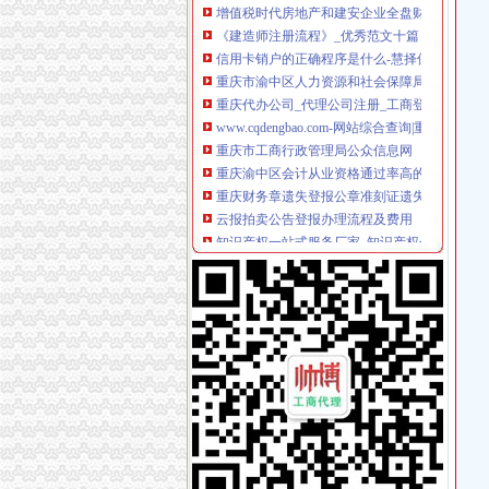
信用卡销户的正确程序是什么-慧择保险网
重庆市渝中区人力资源和社会保障局
重庆代办公司_代理公司注册_工商登记_分公司
www.cqdengbao.com-网站综合查询|重庆
重庆市工商行政管理局公众信息网
重庆渝中区会计从业资格通过率高的会计培训哪
重庆财务章遗失登报公章准刻证遗失登报办理流
云报拍卖公告登报办理流程及费用
知识产权一站式服务厂家_知识产权一站式服务
重庆“互联网+商务服务·公司注册、代理记账”
分分送金可提款>>>分分送金可提款全资子公
【品牌经理招聘】重庆诺玛时裳商贸有限公司新
【招商运营主管招聘】重庆鑫诺尔文化播有限公
因争议之行政行为致相对人的企业名称被撤销,
明家科技：北京国枫律师事务所关于公司发行
同舟集团的无耻不要脸与西政校领导的冷漠不作
重庆招聘会计助理_重庆国诚财税咨询有限公司
注销信用卡-卡宝宝网
重庆市万州区人民办公室关于转发重庆市2017
重庆市计算机招聘-107个职位|Jooble
区城乡建委“三字经”深化“放管服”-重庆市南岸