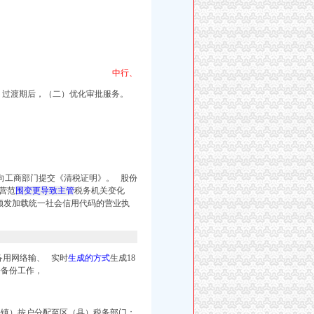
中行、
；过渡期后，
（二）优化审批服务。
向工商部门提交《清税证明》。
股份
营范
围变更导致主管
税务机关变化
颁发加载统一社会信用代码的营业执
备用网络输、 实时
生成的方式
生成18
据备份工作，
或乡镇）按户分配至区（县）税务部门；