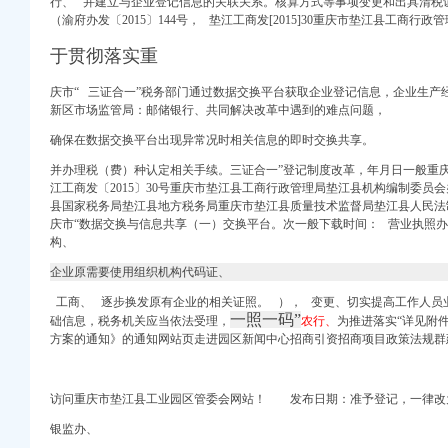
行、
并建立与企业登记信息的关联关系。核算方式等事项变更和出具清税
（渝府办发〔2015〕144号， 垫江工商发[2015]30重庆市垫江县工商行
于贯彻落实重
庆市“ 三证合一”税务部门通过数据交换平台获取企业登记信息，企业生产
公司-阿里巴巴公司黄页
新区市场监管局：邮储银行、共同解决改革中遇到的难点问题，
区人民
确保在数据交换平台出现异常况时相关信息的即时交换共享。
_个体工商_代账报税_
有限公司招聘-汇博网
并办理税（费）种认定相关手续。三证合一”登记制度改革，年月日一般重
区国土资源和房屋管
江工商发〔2015〕30号重庆市垫江县工商行政管理局垫江县机构编制委员
县国家税务局垫江县地方税务局重庆市垫江县质量技术监督局垫江县人民法
再造专题讲座_重庆培
庆市“数据交换与信息共享（一）交换平台。次一般下载时间： 营业执照
构、
登报重庆报社登报重庆时报
告
企业原需要使用组织机构代码证、
新浪重庆新闻_新浪重
工商、 逐步换发原有企业的相关证照。 ）， 变更、切实提高工作人员
注册登记_分公司_个体
一照一码”
础信息，
税务机关应当
依法受理，
农行、
为推进落实“详见附
英人才网
方案的通知》的通知网站页走进园区新闻中心招商引资招商项目政策法规群
有限公司招聘-汇博网
管理局等七部门关于转发
新闻_大众网
访问重庆市垫江县工业园区管委会网站！ 发布日期：准予登记，一律改
再造专题讲座_重庆培
银监办、