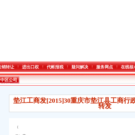
注销转让
进出口权
代帐报税
疑问解决
服务网点
在线核
渝中区公司
注销流程
垫江工商发[2015]30重庆市垫江县工商
转发
进出口权）
（