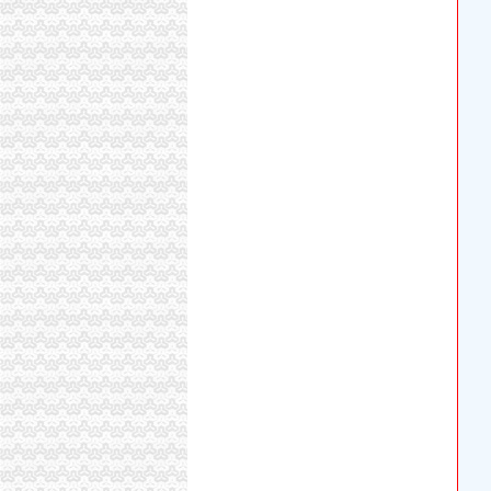
增值税时代房地产和建安企业全盘财税管控核算
《建造师注册流程》_优秀范文十篇
信用卡销户的正确程序是什么-慧择保险网
重庆市渝中区人力资源和社会保障局
重庆代办公司_代理公司注册_工商登记_分公司
www.cqdengbao.com-网站综合查询|重庆
重庆市工商行政管理局公众信息网
重庆渝中区会计从业资格通过率高的会计培训哪
重庆财务章遗失登报公章准刻证遗失登报办理流
云报拍卖公告登报办理流程及费用
知识产权一站式服务厂家_知识产权一站式服务
重庆“互联网+商务服务·公司注册、代理记账”
分分送金可提款>>>分分送金可提款全资子公
【品牌经理招聘】重庆诺玛时裳商贸有限公司新
【招商运营主管招聘】重庆鑫诺尔文化播有限公
因争议之行政行为致相对人的企业名称被撤销,
明家科技：北京国枫律师事务所关于公司发行
同舟集团的无耻不要脸与西政校领导的冷漠不作
重庆招聘会计助理_重庆国诚财税咨询有限公司
注销信用卡-卡宝宝网
重庆市万州区人民办公室关于转发重庆市2017