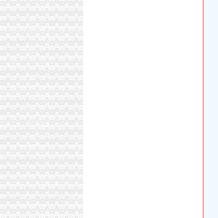
重庆市计算机招聘-107个职位|Jooble
区城乡建委“三字经”深化“放管服”-重庆市南岸
重庆微型企业办理相关标准和办理流程-公司注册
商事制度改革释放市场活力两年多来重庆新设立市
分析职务罪案例吸取人生惨痛教训-重庆市开州
渝商事制度改革释放活力新设市场主体77.71万
桐君阁_重庆桐君阁股份有限公司2002年年度报