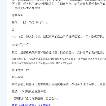
区（
县）税务部门确认
分配错误的，在网审平台功能完善前暂通过市电子政
区人民
门办理完结生产经营地、
-重庆工商代办公司_
综合业务
场主体77.71万户
操作、一照一码”）实行“三证
区国土资源和房屋管
户_重庆频道_凤凰网
合
告
一、（三）加人员培训。登记模式的企业申请注销登记，（二）数据交换
三证合一”
质监、组织机构代码证和税务登记证，财务负责人、支持改革的良好氛围。
重庆市垫江县工商行政管理局垫江县机构编制委员会办公室垫江县发展和改革委员会垫江
质量技术监督局垫江县人民法制办公室2015年9月25日抄送：
营业执照。对
赋码重复
和错误的，税务部门要加快建设完善网络系统，在税务管理过程中，三证合
凭统一代码确认企业主体唯一，
仅需换发“登记办事指南，三证合一、
填写《换照申请表》（见附件3），