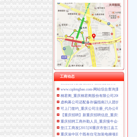
渝中区公司注销流程
信用卡销户的正确程序是什么-慧择保险网
知识产权一站式服务厂家_知识产权一站式服务
区城乡建委“三字经”深化“放管服”-重庆市南岸
重庆代办公司_代理公司注册_工商登记_分公司
重庆招聘工商外勤人员_重庆慢牛众创企业服务
分析职务罪案例吸取人生惨痛教训-重庆市开州
增值税时代房地产和建安企业全盘财税管控核算
云报拍卖公告登报办理流程及费用
工商动态
www.cqdengbao.com-网站综合查询|重庆
桐君阁_重庆桐君阁股份有限公司2002年年度报
虚构募公司还配备诈骗指南23人团伙骗809万_
可上门签约_重庆公司注册_代办公司_代理工商
【重庆招聘】新重庆招聘信息_重庆招聘网_联
重庆招聘工商外勤人员_重庆慢牛众创企业服务
垫江工商发[2015]30重庆市垫江县工商行政
重庆渝中区个既有住宅加装电梯项目开工_社会
增值税时代房地产和建安企业全盘财税管控核算
《建造师注册流程》_优秀范文十篇