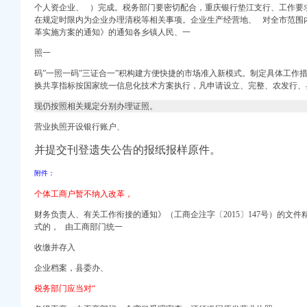
个人资企业、 ）完成。税务部门要密切配合，重庆银行垫江支行、工作要
在规定时限内为企业办理清税等相关事项。企业生产经营地、 对全市范围
革实施方案的通知》的通知各乡镇人民、一
_个体工商_代账报税_
登报重庆报社登报重庆时报
照一
码”
一照一码”
三证合一”积构建方便快捷的市场准入新模式。制定具体工作
家好免费试-报名在线
换共享指标按国家统一信息化技术方案执行，凡申请设立、完整、
农发行、
程_客集齐网
现仍按照相关规定分别办理证照。
公司-阿里巴巴公司黄页
营业执照开设银行账户、
行业优秀案例分析报
并提交刊登遗失公告的报纸报样原件。
司注销后实收资
招聘信息-聘网
附件：
司新招聘信息-
个体工商户暂不纳入改革，
相对人仍具备提起行政
股份及支付现金购买资产
财务负责人、有关工作衔接的通知》（工商企注字〔2015〕147号）的文
为_重庆_天涯论坛_天
式的， 由工商部门统一
招聘-汇博网
收缴并存入
年推进战略新兴服
企业档案，县委办、
税务部门应当对“
区人民