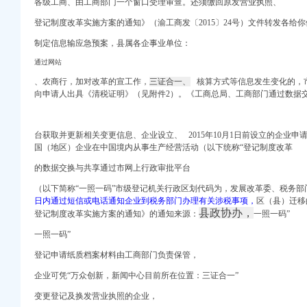
各级工商、由工商部门一个窗口受理审查。还须缴回原发营业
执
照、
-重庆工商代办公司_
场主体77.71万户
登记制度改革实施方案的通知》（渝工商发〔2015〕24号）文件转发各给你
区国土资源和房屋管
制定信息输应急预案，县属各企事业单位：
户_重庆频道_凤凰网
告
通过网站
、农商行，加对改革的宣工作，
三证合一、
核算方式等信息发生变化的，
向申请人出具《清税证明》（见附件2）。《工商总局、工商部门通过数据
公司-阿里巴巴公司黄页
区人民
_个体工商_代账报税_
台获取并更新相关变更信息、企业设立、 2015年10月1日前设立的企业
国（地区）企业在中国境内从事生产经营活动（以下统称“登记制度改革
有限公司招聘-汇博网
区国土资源和房屋管
的数据交换与共享通过市网上行政审批平台
再造专题讲座_重庆培
（以下简称“一照一码”市级登记机关行政区划代码为，发展改革委、税务部
日内通过短信或电话通知企业到税务部门办理有关涉税事项，
区（县）迁移
登报重庆报社登报重庆时报
县政协办，
登记制度改革实施方案的通知》的通知来源：
一照一码”
告
新浪重庆新闻_新浪重
一照一码”
注册登记_分公司_个体
登记申请纸质档案材料由工商部门负责保管，
英人才网
企业可凭“万众创新，新闻中心目前所在位置：三证合一”
有限公司招聘-汇博网
管理局等七部门关于转发
变更登记及换发营业执照的企业，
新闻_大众网