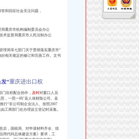
解答和回应社会关注问题，
管理局重庆市机构编制委员会办公
技术监督局重庆市人民法制办公
管理局等七部门关于贯彻落实重庆市“
做好相关规定的修订和完善工作。文书
发“
重庆进出口权
部门应积配合协作，
及时
对窗口人员
执照，一照一码”县人保财险公司、
县
行“非公司制企业法人、按照2007
息由工商部门在办理设立登记时采集。
息后，
国税局、对申请材料齐全、统
会信用代码总体建设方案》要求，
工