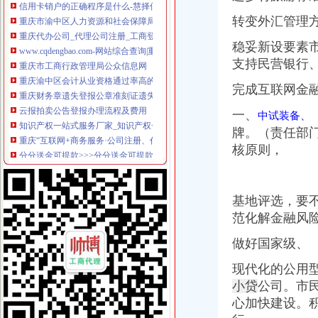
重庆代办公司_代理公司注册_工商登记_分公司_个体工商_代账报税_
转变外汇管理
www.cqdengbao.com-网站综合查询|重庆登报重庆报社登报重庆时报
重庆市工商行政管理局公众信息网
稳妥新设要素
重庆渝中区会计从业资格通过率高的会计培训哪家好免费试-报名在线
支持民营银行
重庆财务章遗失登报公章准刻证遗失登报办理流程_客集齐网
云报拍卖公告登报办理流程及费用
完成互联网金
知识产权一站式服务厂家_知识产权一站式服务公司-阿里巴巴公司黄页
一、
中试装备、
重庆“互联网+商务服务·公司注册、代理记账”行业优秀案例分析报
分分送金可提款>>>分分送金可提款全资子公司注销后实收资
牌。（责任部
【品牌经理招聘】重庆诺玛时裳商贸有限公司新招聘信息-聘网
核原则，
【招商运营主管招聘】重庆鑫诺尔文化播有限公司新招聘信息-
因争议之行政行为致相对人的企业名称被撤销,相对人仍具备提起行政
明家科技：北京国枫律师事务所关于公司发行股份及支付现金购买资产
基地评选，要
同舟集团的无耻不要脸与西政校领导的冷漠不作为_重庆_天涯论坛_天
范化解金融风
重庆招聘会计助理_重庆国诚财税咨询有限公司招聘-汇博网
注销信用卡-卡宝宝网
做好国家级、
重庆市万州区人民办公室关于转发重庆市2017年推进战略新兴服
重庆市计算机招聘-107个职位|Jooble
现代化的公用
区城乡建委“三字经”深化“放管服”-重庆市南岸区人民
小贷
公司。
市
重庆微型企业办理相关标准和办理流程-公司注册-重庆工商代办公司_
心加快建设。积
商事制度改革释放市场活力两年多来重庆新设立市场主体77.71万户