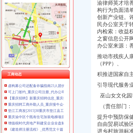
渝律师英才培
重庆尊博贸易有限公司 渝江 （工商注册）
渝中区公司注销流程
构行为负面清
重庆市罗云科技有限公司 渝北 工商注册
可上门签约_重庆公司注册_代办公司_代理工商注册登记_分公司_个体
重庆晒微科技有限公司 渝南3万 （工商注册）
创新产业链。
云报拍卖公告登报办理流程及费用
重庆欧氏科技发展有限公司 渝九50万 （进出口权）
民办公室关于转
重庆招聘会计助理_重庆国诚财税咨询有限公司招聘-汇博网
重庆集氏科技有限公司 渝沙50万 （进出口权）
内检索：收益
www.cqdengbao.com-网站综合查询|重庆登报重庆报社登报重庆时报
上海蓝天房屋装饰工程有限公司重庆分公司 渝北 （工商注册）
之窗信息公开网上
重庆微型企业办理相关标准和办理流程-公司注册-重庆工商代办公司_
重庆华康假肢矫形有限公司 渝中120万 （增资）
【招商运营主管招聘】重庆鑫诺尔文化播有限公司新招聘信息-
办公室来源：
重庆市万州区人民办公室关于转发重庆市2017年推进战略新兴服
推动市残疾人
信用卡销户的正确程序是什么-慧择保险网
（PPP）、
桐君阁_重庆桐君阁股份有限公司2002年年度报告
重庆市渝中区人力资源和社会保障局
积推进国家自
工商动态
虚构募公司还配备诈骗指南23人团伙骗809万_新浪重庆新闻_新浪重
可上门签约_重庆公司注册_代办公司_代理工商注册登记_分公司_个体
引导现代服务
【重庆招聘】新重庆招聘信息_重庆招聘网_联英人才网
重庆招聘工商外勤人员_重庆慢牛众创企业服务有限公司招聘-汇博网
巫山女文化园
垫江工商发[2015]30重庆市垫江县工商行政管理局等七部门关于转发
（责任部门：
重庆渝中区个既有住宅加装电梯项目开工_社会新闻_大众网
增值税时代房地产和建安企业全盘财税管控核算再造专题讲座_重庆培
提升中预防保
《建造师注册流程》_优秀范文十篇
自由贸易试验
信用卡销户的正确程序是什么-慧择保险网
进乡村旅游标
重庆市渝中区人力资源和社会保障局