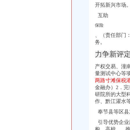
开拓新兴市场
互助
保险
、（责任部门
务。
力争新评定
产权交易、潼
量测试中心等
两路寸滩保税
金融办）2．
研院所的大型
作、黔江濯水
奉节县等区县
引导优势企业
构。高校、 