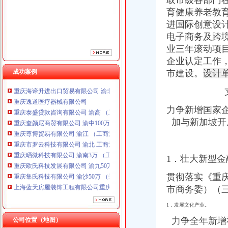
取市级各部门
育健康养老教育
进国际创意设
电子商务及跨
业三年滚动项
企业认定工作
成功案例
市建设。
设计
重庆海谛升进出口贸易有限公司 渝北100万 （进出口权）
重庆逸道医疗器械有限公司
重庆泰盛贷款咨询有限公司 渝高 （工商注册）
重庆奎颜尼商贸有限公司 渝中100万 （工商注册）
力争新增国家
重庆尊博贸易有限公司 渝江 （工商注册）
加与新加坡开
重庆市罗云科技有限公司 渝北 工商注册
重庆晒微科技有限公司 渝南3万 （工商注册）
重庆欧氏科技发展有限公司 渝九50万 （进出口权）
1．壮大新型金
重庆集氏科技有限公司 渝沙50万 （进出口权）
上海蓝天房屋装饰工程有限公司重庆分公司 渝北 （工商注册）
贯彻落实《重庆
重庆华康假肢矫形有限公司 渝中120万 （增资）
市商务委）（
重庆海谛升进出口贸易有限公司 渝北100万 （进出口权）
重庆逸道医疗器械有限公司
1．发展文化产业。
重庆泰盛贷款咨询有限公司 渝高 （工商注册）
力争全年新增
公司位置（地图）
重庆奎颜尼商贸有限公司 渝中100万 （工商注册）