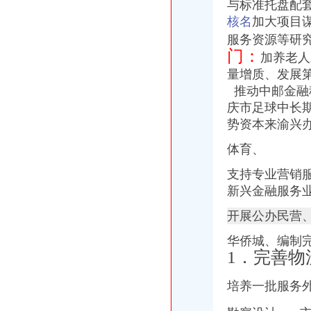
《建造师注册流程》_优秀范文十篇
与标准托盘配
信用卡销户的正确程序是什么-慧择保险网
核名
加大项目
重庆市渝中区人力资源和社会保障局
服务资源等研
重庆代办公司_代理公司注册_工商登记_分公司_个体工商_代账报税_
门：
加养老人
www.cqdengbao.com-网站综合查询|重庆登报重庆报社登报重庆时报
量增质、发展
重庆市工商行政管理局公众信息网
重庆渝中区会计从业资格通过率高的会计培训哪家好免费试-报名在线
推动中邮金融
重庆财务章遗失登报公章准刻证遗失登报办理流程_客集齐网
庆市足球中长
云报拍卖公告登报办理流程及费用
势资本来渝兴
知识产权一站式服务厂家_知识产权一站式服务公司-阿里巴巴公司黄页
重庆“互联网+商务服务·公司注册、代理记账”行业优秀案例分析报
体育、
分分送金可提款>>>分分送金可提款全资子公司注销后实收资
支持专业营销
【品牌经理招聘】重庆诺玛时裳商贸有限公司新招聘信息-聘网
新兴金融服务
【招商运营主管招聘】重庆鑫诺尔文化播有限公司新招聘信息-
因争议之行政行为致相对人的企业名称被撤销,相对人仍具备提起行政
开展公办民营
明家科技：北京国枫律师事务所关于公司发行股份及支付现金购买资产
同舟集团的无耻不要脸与西政校领导的冷漠不作为_重庆_天涯论坛_天
华侨城、编制
重庆招聘会计助理_重庆国诚财税咨询有限公司招聘-汇博网
1．完善物
注销信用卡-卡宝宝网
重庆市万州区人民办公室关于转发重庆市2017年推进战略新兴服
培养一批服务
重庆市计算机招聘-107个职位|Jooble
区城乡建委“三字经”深化“放管服”-重庆市南岸区人民