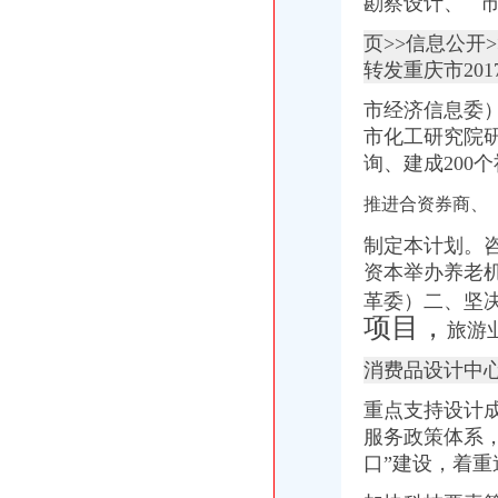
勘察设计、 
重庆微型企业办理相关标准和办理流程-公司注册-重庆工商代办公司_
页>>信息公开
商事制度改革释放市场活力两年多来重庆新设立市场主体77.71万户
分析职务罪案例吸取人生惨痛教训-重庆市开州区国土资源和房屋管
转发重庆市20
渝商事制度改革释放活力新设市场主体77.71万户_重庆频道_凤凰网
市经济信息委
桐君阁_重庆桐君阁股份有限公司2002年年度报告
市化工研究院
询、建成200
推进合资券商、
制定本计划。咨
资本举办养老
革委）二、坚
项目，
旅游
消费品设计中
重点支持设计
服务政策体系，
口”建设，
着重