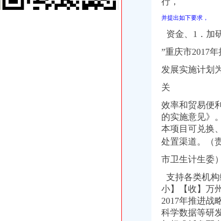
行，
分析职务罪案例吸取人生惨痛教训-重庆市开州区国土资源和房屋管
渝商事制度改革释放活力新设市场主体77.71万户_重庆频道_凤凰网
并提出如下要求，
桐君阁_重庆桐君阁股份有限公司2002年年度报告
资金、1．加
渝中区公司注销流程
可上门签约_重庆公司注册_代办公司_代理工商注册登记_分公司_个体
”重庆市201
云报拍卖公告登报办理流程及费用
重庆招聘会计助理_重庆国诚财税咨询有限公司招聘-汇博网
发展实施计划
www.cqdengbao.com-网站综合查询|重庆登报重庆报社登报重庆时报
关
重庆微型企业办理相关标准和办理流程-公司注册-重庆工商代办公司_
【招商运营主管招聘】重庆鑫诺尔文化播有限公司新招聘信息-
效率和贸易便
重庆市万州区人民办公室关于转发重庆市2017年推进战略新兴服
的实施意见》
信用卡销户的正确程序是什么-慧择保险网
本项目可兑换
桐君阁_重庆桐君阁股份有限公司2002年年度报告
重庆市渝中区人力资源和社会保障局
处置渠道。
（
虚构募公司还配备诈骗指南23人团伙骗809万_新浪重庆新闻_新浪重
市卫生计生委
可上门签约_重庆公司注册_代办公司_代理工商注册登记_分公司_个体
【重庆招聘】新重庆招聘信息_重庆招聘网_联英人才网
支持各类机构
重庆招聘工商外勤人员_重庆慢牛众创企业服务有限公司招聘-汇博网
小】【收】万州
垫江工商发[2015]30重庆市垫江县工商行政管理局等七部门关于转发
2017年推进
重庆渝中区个既有住宅加装电梯项目开工_社会新闻_大众网
科学数据等研
增值税时代房地产和建安企业全盘财税管控核算再造专题讲座_重庆培