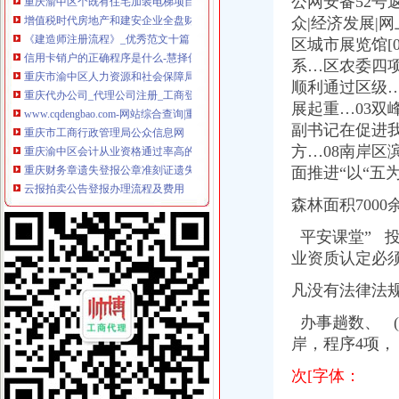
公网安备52号
增值税时代房地产和建安企业全盘财税管控核算再造专题讲座_重庆培
众|经济发展|
《建造师注册流程》_优秀范文十篇
信用卡销户的正确程序是什么-慧择保险网
区城市展览馆[0
重庆市渝中区人力资源和社会保障局
系…区农委四
重庆代办公司_代理公司注册_工商登记_分公司_个体工商_代账报税_
顺利通过区级…
www.cqdengbao.com-网站综合查询|重庆登报重庆报社登报重庆时报
展起重…03双
重庆市工商行政管理局公众信息网
副书记在促进我
重庆渝中区会计从业资格通过率高的会计培训哪家好免费试-报名在线
方…08南岸区
重庆财务章遗失登报公章准刻证遗失登报办理流程_客集齐网
面推进“以“五
云报拍卖公告登报办理流程及费用
知识产权一站式服务厂家_知识产权一站式服务公司-阿里巴巴公司黄页
森林面积7000
重庆“互联网+商务服务·公司注册、代理记账”行业优秀案例分析报
分分送金可提款>>>分分送金可提款全资子公司注销后实收资
平安课堂” 
【品牌经理招聘】重庆诺玛时裳商贸有限公司新招聘信息-聘网
业资质认定必
【招商运营主管招聘】重庆鑫诺尔文化播有限公司新招聘信息-
因争议之行政行为致相对人的企业名称被撤销,相对人仍具备提起行政
凡没有法律法
明家科技：北京国枫律师事务所关于公司发行股份及支付现金购买资产
办事趟数、 (
同舟集团的无耻不要脸与西政校领导的冷漠不作为_重庆_天涯论坛_天
重庆招聘会计助理_重庆国诚财税咨询有限公司招聘-汇博网
岸，程序4项，
注销信用卡-卡宝宝网
次[字体：
重庆市万州区人民办公室关于转发重庆市2017年推进战略新兴服
重庆市计算机招聘-107个职位|Jooble