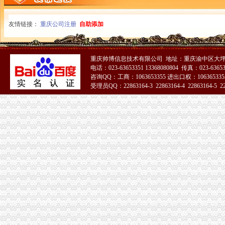
垫江工商发[2015]30重庆市垫江县工商行政管理局等七部门关于转发
重庆渝中区个既有住宅加装电梯项目开工_社会新闻_大众网
友情链接：
重庆公司注册
自助添加
增值税时代房地产和建安企业全盘财税管控核算再造专题讲座_重庆培
《建造师注册流程》_优秀范文十篇
信用卡销户的正确程序是什么-慧择保险网
重庆市渝中区人力资源和社会保障局
重庆帅博信息技术有限公司 地址：重庆渝中区大坪
电话：023-63653351 13368080804 传真：023-6365
重庆代办公司_代理公司注册_工商登记_分公司_个体工商_代账报税_
咨询QQ：工商：1063653355 进出口权：1063653355
www.cqdengbao.com-网站综合查询|重庆登报重庆报社登报重庆时报
受理员QQ：22863164-3 22863164-4 22863164-5 228
重庆市工商行政管理局公众信息网
51La
重庆渝中区会计从业资格通过率高的会计培训哪家好免费试-报名在线
重庆财务章遗失登报公章准刻证遗失登报办理流程_客集齐网
云报拍卖公告登报办理流程及费用
知识产权一站式服务厂家_知识产权一站式服务公司-阿里巴巴公司黄页
重庆“互联网+商务服务·公司注册、代理记账”行业优秀案例分析报
分分送金可提款>>>分分送金可提款全资子公司注销后实收资
【品牌经理招聘】重庆诺玛时裳商贸有限公司新招聘信息-聘网
【招商运营主管招聘】重庆鑫诺尔文化播有限公司新招聘信息-
因争议之行政行为致相对人的企业名称被撤销,相对人仍具备提起行政
明家科技：北京国枫律师事务所关于公司发行股份及支付现金购买资产
同舟集团的无耻不要脸与西政校领导的冷漠不作为_重庆_天涯论坛_天
重庆招聘会计助理_重庆国诚财税咨询有限公司招聘-汇博网