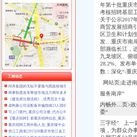
年第十批重庆市高
考核招聘基层卫
关于公示201
商贸发展招商
渝中区公司注销流程
区卫生和计划生
知识产权一站式服务厂家_知识产权一站式服务公司-阿里巴巴公司黄页
发…重庆市南
区城乡建委“三字经”深化“放管服”-重庆市南岸区人民
部濒临长江，
重庆代办公司_代理公司注册_工商登记_分公司_个体工商_代账报税_
重庆招聘工商外勤人员_重庆慢牛众创企业服务有限公司招聘-汇博网
九龙坡区、俯
分析职务罪案例吸取人生惨痛教训-重庆市开州区国土资源和房屋管
28.2%。
发布单
重庆市计算机招聘-107个职位|Jooble
数：
深化“
-重
【品牌经理招聘】重庆诺玛时裳商贸有限公司新招聘信息-聘网
工商动态
同舟集团的无耻不要脸与西政校领导的冷漠不作为_重庆_天涯论坛_天
网站页|走进
商事制度改革释放市场活力两年多来重庆新设立市场主体77.71万户
服务南岸”
《建造师注册流程》_优秀范文十篇
虚构募公司还配备诈骗指南23人团伙骗809万_新浪重庆新闻_新浪重
内畅外…页>政
可上门签约_重庆公司注册_代办公司_代理工商注册登记_分公司_个体
委“
【重庆招聘】新重庆招聘信息_重庆招聘网_联英人才网
重庆招聘工商外勤人员_重庆慢牛众创企业服务有限公司招聘-汇博网
三字经”
上一篇
垫江工商发[2015]30重庆市垫江县工商行政管理局等七部门关于转发
项，为群众办事
重庆渝中区个既有住宅加装电梯项目开工_社会新闻_大众网