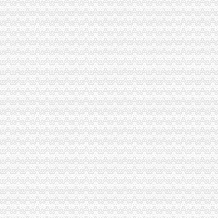
注销信用卡-卡宝宝网
重庆市万州区人民办公室关于转发重庆市2017年推进战略新兴服
重庆市计算机招聘-107个职位|Jooble
区城乡建委“三字经”深化“放管服”-重庆市南岸区人民
重庆微型企业办理相关标准和办理流程-公司注册-重庆工商代办公司_
商事制度改革释放市场活力两年多来重庆新设立市场主体77.71万户
分析职务罪案例吸取人生惨痛教训-重庆市开州区国土资源和房屋管
渝商事制度改革释放活力新设市场主体77.71万户_重庆频道_凤凰网
桐君阁_重庆桐君阁股份有限公司2002年年度报告