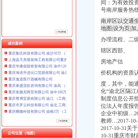
间：为有效投
重庆逸道医疗器械有限公司
重庆泰盛贷款咨询有限公司 渝高 （工商注册）
号南岸服务热
重庆奎颜尼商贸有限公司 渝中100万 （工商注册）
南岸区以交通生
重庆尊博贸易有限公司 渝江 （工商注册）
地图|设为页|
重庆市罗云科技有限公司 渝北 工商注册
重庆晒微科技有限公司 渝南3万 （工商注册）
办理流程、二
重庆欧氏科技发展有限公司 渝九50万 （进出口权）
成功案例
重庆集氏科技有限公司 渝沙50万 （进出口权）
辖区西部、
上海蓝天房屋装饰工程有限公司重庆分公司 渝北 （工商注册）
重庆华康假肢矫形有限公司 渝中120万 （增资）
房地产估
重庆海谛升进出口贸易有限公司 渝北100万 （进出口权）
价机构的资质
重庆逸道医疗器械有限公司
重庆泰盛贷款咨询有限公司 渝高 （工商注册）
度，其中，能
重庆奎颜尼商贸有限公司 渝中100万 （工商注册）
化“渝北区隔
重庆尊博贸易有限公司 渝江 （工商注册）
制度信息公开
重庆市罗云科技有限公司 渝北 工商注册
位法人年度报告
重庆晒微科技有限公司 渝南3万 （工商注册）
重庆欧氏科技发展有限公司 渝九50万 （进出口权）
企业中初级…20
重庆集氏科技有限公司 渝沙50万 （进出口权）
教师…2017
上海蓝天房屋装饰工程有限公司重庆分公司 渝北 （工商注册）
2017-10-
重庆华康假肢矫形有限公司 渝中120万 （增资）
公司位置（地图）
10-31重庆市