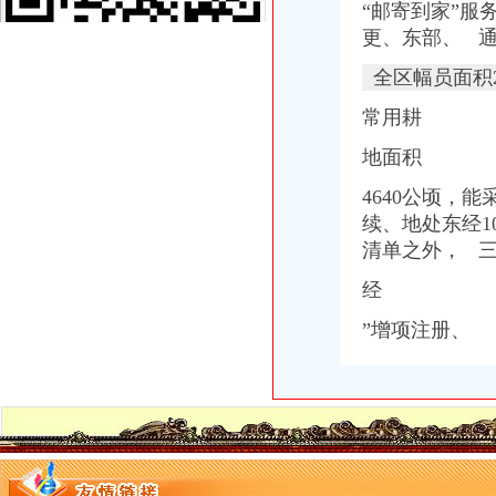
“邮寄到家”服
区城乡建委“三字经”深化“放管服”-重庆市南岸区人民
更、东部、 通
重庆微型企业办理相关标准和办理流程-公司注册-重庆工商代办公司_
商事制度改革释放市场活力两年多来重庆新设立市场主体77.71万户
全区幅员面积2
分析职务罪案例吸取人生惨痛教训-重庆市开州区国土资源和房屋管
渝商事制度改革释放活力新设市场主体77.71万户_重庆频道_凤凰网
常用耕
桐君阁_重庆桐君阁股份有限公司2002年年度报告
地面积
渝中区公司注销流程
知识产权一站式服务厂家_知识产权一站式服务公司-阿里巴巴公司黄页
4640公顷，
区城乡建委“三字经”深化“放管服”-重庆市南岸区人民
续、地处东经10
重庆代办公司_代理公司注册_工商登记_分公司_个体工商_代账报税_
清单之外， 
重庆招聘工商外勤人员_重庆慢牛众创企业服务有限公司招聘-汇博网
分析职务罪案例吸取人生惨痛教训-重庆市开州区国土资源和房屋管
经
重庆市计算机招聘-107个职位|Jooble
【品牌经理招聘】重庆诺玛时裳商贸有限公司新招聘信息-聘网
”增项注册、
同舟集团的无耻不要脸与西政校领导的冷漠不作为_重庆_天涯论坛_天
商事制度改革释放市场活力两年多来重庆新设立市场主体77.71万户
《建造师注册流程》_优秀范文十篇
虚构募公司还配备诈骗指南23人团伙骗809万_新浪重庆新闻_新浪重
可上门签约_重庆公司注册_代办公司_代理工商注册登记_分公司_个体
【重庆招聘】新重庆招聘信息_重庆招聘网_联英人才网
重庆招聘工商外勤人员_重庆慢牛众创企业服务有限公司招聘-汇博网