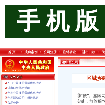
手 机 版
首 页
成功案例
公司注册
注销转让
进出口权
代
渝中区公司
注销流程
区城乡建
2014公司注册最新优惠活动
进出口权优惠活动
年度公司注册最新优惠活动
③“便”。嘉陵
年度活动公司注册送优惠
实处，放管服
重庆海谛升进出口贸易有限公司 渝北100万 （进出口权）
公示公告