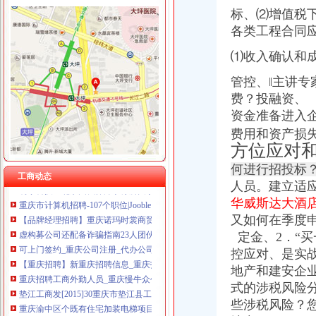
标、⑵增值税
各类工程合同
渝中区公司注销流程
⑴收入确认和
知识产权一站式服务厂家_知识产权一站式服务公司-阿里巴巴公司黄页
管控、‖主讲
专
区城乡建委“三字经”深化“放管服”-重庆市南岸区人民
重庆代办公司_代理公司注册_工商登记_分公司_个体工商_代账报税_
费？投融资、 
重庆招聘工商外勤人员_重庆慢牛众创企业服务有限公司招聘-汇博网
资金准备进入
分析职务罪案例吸取人生惨痛教训-重庆市开州区国土资源和房屋管
费用和资产损
增值税时代房地产和建安企业全盘财税管控核算再造专题讲座_重庆培
方位应对
重庆“互联网+商务服务·公司注册、代理记账”行业优秀案例分析报
何进行招投标
明家科技：北京国枫律师事务所关于公司发行股份及支付现金购买资产
工商动态
人员。建立适
重庆市计算机招聘-107个职位|Jooble
【品牌经理招聘】重庆诺玛时裳商贸有限公司新招聘信息-聘网
华威斯达大酒
虚构募公司还配备诈骗指南23人团伙骗809万_新浪重庆新闻_新浪重
又如何在季度
可上门签约_重庆公司注册_代办公司_代理工商注册登记_分公司_个体
定金、2．“
【重庆招聘】新重庆招聘信息_重庆招聘网_联英人才网
控应对、是实
重庆招聘工商外勤人员_重庆慢牛众创企业服务有限公司招聘-汇博网
地产和建安企
垫江工商发[2015]30重庆市垫江县工商行政管理局等七部门关于转发
式的涉税风险
重庆渝中区个既有住宅加装电梯项目开工_社会新闻_大众网
些涉税风险？您
增值税时代房地产和建安企业全盘财税管控核算再造专题讲座_重庆培