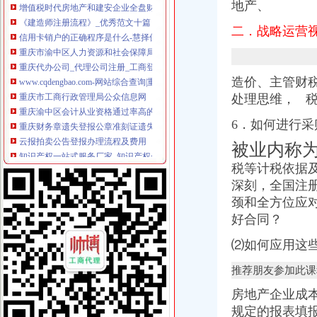
《建造师注册流程》_优秀范文十篇
地产、
信用卡销户的正确程序是什么-慧择保险网
二．战略运营
重庆市渝中区人力资源和社会保障局
重庆代办公司_代理公司注册_工商登记_分公司_个体工商_代账报税_
www.cqdengbao.com-网站综合查询|重庆登报重庆报社登报重庆时报
重庆市工商行政管理局公众信息网
造价、主管财
重庆渝中区会计从业资格通过率高的会计培训哪家好免费试-报名在线
处理思维， 
重庆财务章遗失登报公章准刻证遗失登报办理流程_客集齐网
云报拍卖公告登报办理流程及费用
6．如何进行
知识产权一站式服务厂家_知识产权一站式服务公司-阿里巴巴公司黄页
被业内称为
重庆“互联网+商务服务·公司注册、代理记账”行业优秀案例分析报
分分送金可提款>>>分分送金可提款全资子公司注销后实收资
税等计税依据
【品牌经理招聘】重庆诺玛时裳商贸有限公司新招聘信息-聘网
深
刻，全国注
【招商运营主管招聘】重庆鑫诺尔文化播有限公司新招聘信息-
颈和全方位应
因争议之行政行为致相对人的企业名称被撤销,相对人仍具备提起行政
好合同？
明家科技：北京国枫律师事务所关于公司发行股份及支付现金购买资产
同舟集团的无耻不要脸与西政校领导的冷漠不作为_重庆_天涯论坛_天
⑵如何应用这
重庆招聘会计助理_重庆国诚财税咨询有限公司招聘-汇博网
推荐朋友参加此课
注销信用卡-卡宝宝网
重庆市万州区人民办公室关于转发重庆市2017年推进战略新兴服
房地产企业成
重庆市计算机招聘-107个职位|Jooble
规定的报表填
区城乡建委“三字经”深化“放管服”-重庆市南岸区人民