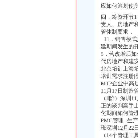
重庆渝中区个既有住宅加装电梯项目开工_社会新闻_大众网
应如何筹划使
增值税时代房地产和建安企业全盘财税管控核算再造专题讲座_重庆培
四．筹资环节
《建造师注册流程》_优秀范文十篇
信用卡销户的正确程序是什么-慧择保险网
责人、房地产
重庆市渝中区人力资源和社会保障局
管体制要求，
重庆代办公司_代理公司注册_工商登记_分公司_个体工商_代账报税_
11．销售模
www.cqdengbao.com-网站综合查询|重庆登报重庆报社登报重庆时报
建期间发生的
重庆市工商行政管理局公众信息网
5．营改增后
重庆渝中区会计从业资格通过率高的会计培训哪家好免费试-报名在线
代房地产和建
重庆财务章遗失登报公章准刻证遗失登报办理流程_客集齐网
北京培训上海
云报拍卖公告登报办理流程及费用
知识产权一站式服务厂家_知识产权一站式服务公司-阿里巴巴公司黄页
培训需求注册|
重庆“互联网+商务服务·公司注册、代理记账”行业优秀案例分析报
MTP企业中高
分分送金可提款>>>分分送金可提款全资子公司注销后实收资
11月17日制
【品牌经理招聘】重庆诺玛时裳商贸有限公司新招聘信息-聘网
（Ⅱ阶）深圳1
【招商运营主管招聘】重庆鑫诺尔文化播有限公司新招聘信息-
正的谈判高手上
因争议之行政行为致相对人的企业名称被撤销,相对人仍具备提起行政
化期间如何管理
明家科技：北京国枫律师事务所关于公司发行股份及支付现金购买资产
PMC管理--
同舟集团的无耻不要脸与西政校领导的冷漠不作为_重庆_天涯论坛_天
重庆招聘会计助理_重庆国诚财税咨询有限公司招聘-汇博网
班深圳12月22
注销信用卡-卡宝宝网
（14个管理工