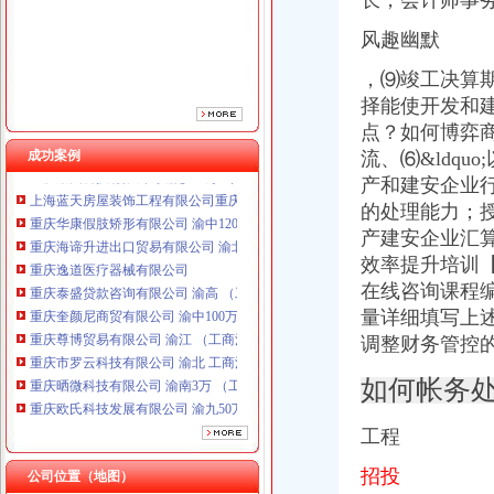
长，会计师事
重庆泰盛贷款咨询有限公司 渝高 （工商注册）
重庆奎颜尼商贸有限公司 渝中100万 （工商注册）
风趣幽默
重庆尊博贸易有限公司 渝江 （工商注册）
重庆市罗云科技有限公司 渝北 工商注册
，⑼竣工决算
重庆晒微科技有限公司 渝南3万 （工商注册）
择能使开发和
重庆欧氏科技发展有限公司 渝九50万 （进出口权）
点？
如何博弈
重庆集氏科技有限公司 渝沙50万 （进出口权）
成功案例
流、⑹&ldq
uo
上海蓝天房屋装饰工程有限公司重庆分公司 渝北 （工商注册）
产和建安企业
重庆华康假肢矫形有限公司 渝中120万 （增资）
的处理能力；
重庆海谛升进出口贸易有限公司 渝北100万 （进出口权）
产建安企业汇算
重庆逸道医疗器械有限公司
重庆泰盛贷款咨询有限公司 渝高 （工商注册）
效率提升培训【
重庆奎颜尼商贸有限公司 渝中100万 （工商注册）
在线咨询课程编
重庆尊博贸易有限公司 渝江 （工商注册）
量详细填写上
重庆市罗云科技有限公司 渝北 工商注册
调整财务管控
重庆晒微科技有限公司 渝南3万 （工商注册）
重庆欧氏科技发展有限公司 渝九50万 （进出口权）
如何帐务
重庆集氏科技有限公司 渝沙50万 （进出口权）
上海蓝天房屋装饰工程有限公司重庆分公司 渝北 （工商注册）
工程
重庆华康假肢矫形有限公司 渝中120万 （增资）
招投
公司位置（地图）