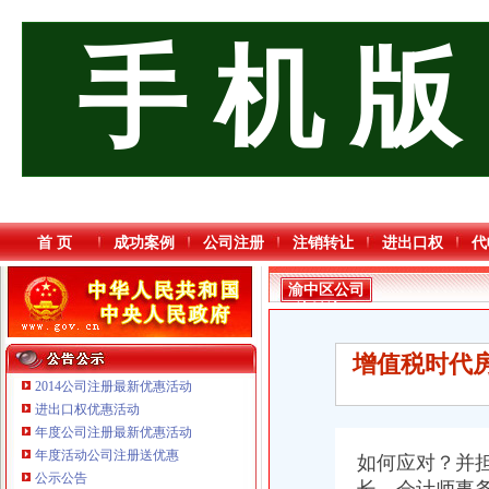
手 机 版
首 页
成功案例
公司注册
注销转让
进出口权
代
渝中区公司
注销流程
增值税时代
2014公司注册最新优惠活动
进出口权优惠活动
年度公司注册最新优惠活动
重庆海谛升进出口贸易有限公司 渝北100万 （进出口权）
年度活动公司注册送优惠
如何应对？并
重庆逸道医疗器械有限公司
公示公告