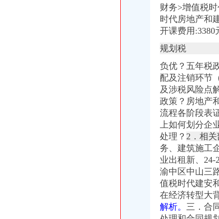
重庆市万州区人民办公室关于转发重庆市2017年推进战略新兴服
财务>增值税
重庆市计算机招聘-107个职位|Jooble
时代房地产和建
区城乡建委“三字经”深化“放管服”-重庆市南岸区人民
开课费用:33
重庆微型企业办理相关标准和办理流程-公司注册-重庆工商代办公司_
商事制度改革释放市场活力两年多来重庆新设立市场主体77.71万户
规划税
分析职务罪案例吸取人生惨痛教训-重庆市开州区国土资源和房屋管
渝商事制度改革释放活力新设市场主体77.71万户_重庆频道_凤凰网
负优？五年税
桐君阁_重庆桐君阁股份有限公司2002年年度报告
配及注销环节
及涉税风险点
政策？房地产
流程各阶段表
上如何划分企
处理？
2．相
务、建筑施工
业出租新、24
渝中区中山三路
值税时代建安和
在经济转型大
解析。
三．合
处理和合同规