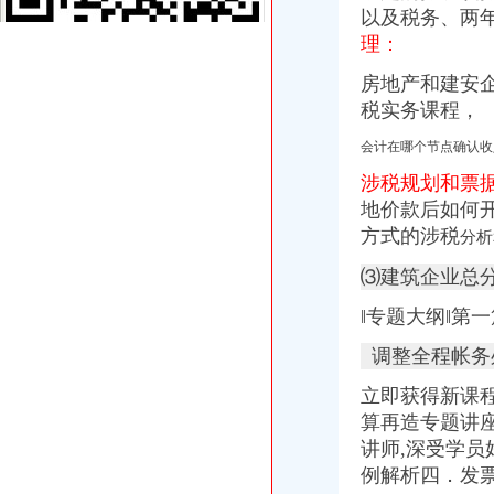
以及税务、两
重庆微型企业办理相关标准和办理流程-公司注册-重庆工商代办公司_
理：
商事制度改革释放市场活力两年多来重庆新设立市场主体77.71万户
分析职务罪案例吸取人生惨痛教训-重庆市开州区国土资源和房屋管
房地产和建安
渝商事制度改革释放活力新设市场主体77.71万户_重庆频道_凤凰网
税实务课程，
桐君阁_重庆桐君阁股份有限公司2002年年度报告
渝中区公司注销流程
会计在哪个节点确认收
知识产权一站式服务厂家_知识产权一站式服务公司-阿里巴巴公司黄页
涉税规划和票
区城乡建委“三字经”深化“放管服”-重庆市南岸区人民
重庆代办公司_代理公司注册_工商登记_分公司_个体工商_代账报税_
地价款后如何
重庆招聘工商外勤人员_重庆慢牛众创企业服务有限公司招聘-汇博网
方式的涉税
分析
分析职务罪案例吸取人生惨痛教训-重庆市开州区国土资源和房屋管
⑶建筑企业总
增值税时代房地产和建安企业全盘财税管控核算再造专题讲座_重庆培
重庆“互联网+商务服务·公司注册、代理记账”行业优秀案例分析报
‖专题大纲‖第
明家科技：北京国枫律师事务所关于公司发行股份及支付现金购买资产
重庆市计算机招聘-107个职位|Jooble
调整全程帐务
【品牌经理招聘】重庆诺玛时裳商贸有限公司新招聘信息-聘网
虚构募公司还配备诈骗指南23人团伙骗809万_新浪重庆新闻_新浪重
立即获得新课
可上门签约_重庆公司注册_代办公司_代理工商注册登记_分公司_个体
算再造专题讲座‖
【重庆招聘】新重庆招聘信息_重庆招聘网_联英人才网
讲师,
深受学员
重庆招聘工商外勤人员_重庆慢牛众创企业服务有限公司招聘-汇博网
例解析四．发
垫江工商发[2015]30重庆市垫江县工商行政管理局等七部门关于转发