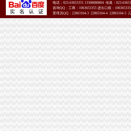
电话：023-63653351 13368080804 传真：023-6365
【广安审计_广安审计公司】-广安百姓网
咨询QQ：工商：1063653355 进出口权：1063653355
重庆：商事制度改革释放市场活力_地方政务联播_中国网
受理员QQ：22863164-3 22863164-4 22863164-5 228
知名外企锐珂在华一年被曝两次行贿_网易财经
51La
工商年检相关_批发价格_厂家_图片_勤加缘网
【广安审计_广安审计公司】-广安百姓网
[公司变更注销]重庆正青禾财务咨询有限公司--专业财务外包服务机构|
重庆建设工程信息网
餐饮类·重庆晨报数字报
重庆工商代办_重庆代理记账_重庆公司注册-重庆橙柚青工商咨询有限
《营业执照注销流程》_优秀范文十篇
重庆公告遗失刊登服务网——2013.5.16.重庆资格证遗失登报、重庆营
重庆住房公积金缴存单位账户注销办理流程是怎样的？-家居装修互动
蓝黛动：中豪律师集团（重庆）事务所关于公司回购注销部分限制
重庆子钦财务咨询有限公司|重庆子钦财务咨询有限公司网站