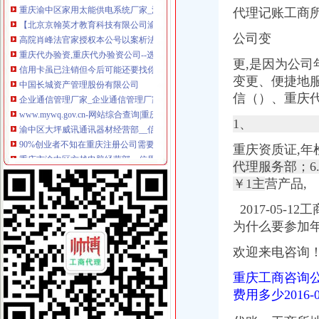
【北京京翰英才教育科技有限公司渝中分公司2017新招聘信息】_
代理记账工商
高院肖峰法官家授权本公号以案析法：非持股关联公司之间公司人
公司变
重庆代办验资,重庆代办验资公司--选择重庆浩业工商不后悔
信用卡虽已注销但今后可能还要找你麻烦_网易财经
更,是因为公司
中国长城资产管理股份有限公司
变更、便捷地
企业通信管理厂家_企业通信管理厂家/公司-阿里巴巴公司黄页
信（）、重庆
www.mywq.gov.cn-网站综合查询|重庆市人民民营企业官方信息港…
渝中区大坪威讯通讯器材经营部__信用档案_信用报告_信用怎么
1、
90%创业者不知在重庆注册公司需要准备哪些材料？_搜狐社会_搜狐网
重庆市渝中区方越电脑经营部__信用档案_信用报告_信用怎么样
重庆资质证,年检
中国长城资产管理股份有限公司
代理服务部；6
西南公司完成个层级减项目_新闻中心_西南器工业公司
￥1主
营产品,
重庆市江北区住房公积金管理中心地址在哪里？
【重庆设计策划|重庆活动策划/品牌推广/企业形象设计/logo设计】-重
2017-05-
职工从原单位离职,原单位注销后没有到公积金中心办理单位公积金
为什么要参加
请各社会团体于每年月1日登陆重庆重庆市渝中区人民.doc下载-支
【广安审计_广安审计公司】-广安百姓网
欢迎来电咨询
重庆：商事制度改革释放市场活力_地方政务联播_中国网
重庆工商咨询
知名外企锐珂在华一年被曝两次行贿_网易财经
费用多少201
工商年检相关_批发价格_厂家_图片_勤加缘网
【广安审计_广安审计公司】-广安百姓网