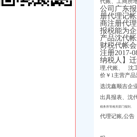
代账、工商所地
[公司变更注销]重庆正青禾财务咨询有限公司--专业财务外包服务机构|
公司广东报
重庆建设工程信息网
册代理记帐-
餐饮类·重庆晨报数字报
重庆工商代办_重庆代理记账_重庆公司注册-重庆橙柚青工商咨询有限
商注册代理
《营业执照注销流程》_优秀范文十篇
报税能为企
重庆公告遗失刊登服务网——2013.5.16.重庆资格证遗失登报、重庆营
产品沈代帐
重庆住房公积金缴存单位账户注销办理流程是怎样的？-家居装修互动
财税代帐会
蓝黛动：中豪律师集团（重庆）事务所关于公司回购注销部分限制
注册2017
重庆子钦财务咨询有限公司|重庆子钦财务咨询有限公司网站
纳税人】迁
渝中区公司注销
重庆公司注册营业执照办理快速出证地址挂靠【今日推荐网-重庆工商/
理,代账、 沈工
重庆三峡水利电力(集团)股份有限公司公告(系列)|公司|股东大会|
价￥1主营产品
重庆子钦财务咨询有限公司|重庆子钦财务咨询有限公司网站
选沈鑫顺吉企业
重庆工商代办_重庆代理记账_重庆公司注册-重庆橙柚青工商咨询有限
《营业执照注销流程》_优秀范文十篇
出具报表、沈代
永川天意面厂等28家企业食品生产许可证被注销_中国质量新闻网
工商年检相关_批发价格_厂家_图片_勤加缘网
税务所等相关部门报到、
重庆代办验资,重庆代办验资公司--选择重庆浩业工商不后悔
代理记账
,公告
渝中区大坪威讯通讯器材经营部__信用档案_信用报告_信用怎么
重庆市渝中区方越电脑经营部__信用档案_信用报告_信用怎么样
重庆公司-3721商机网