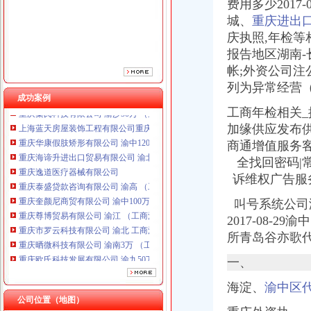
费用多少201
重庆泰盛贷款咨询有限公司 渝高 （工商注册）
城、
重庆进出
重庆奎颜尼商贸有限公司 渝中100万 （工商注册）
庆执照,年检等相
重庆尊博贸易有限公司 渝江 （工商注册）
报告地区湖南-
重庆市罗云科技有限公司 渝北 工商注册
帐;外资公司注
重庆晒微科技有限公司 渝南3万 （工商注册）
重庆欧氏科技发展有限公司 渝九50万 （进出口权）
列为异常经营
成功案例
重庆集氏科技有限公司 渝沙50万 （进出口权）
工商年检相关_
上海蓝天房屋装饰工程有限公司重庆分公司 渝北 （工商注册）
加缘供应发布
重庆华康假肢矫形有限公司 渝中120万 （增资）
重庆海谛升进出口贸易有限公司 渝北100万 （进出口权）
商通增值服务
重庆逸道医疗器械有限公司
全找回密码|常
重庆泰盛贷款咨询有限公司 渝高 （工商注册）
诉维权广告服
重庆奎颜尼商贸有限公司 渝中100万 （工商注册）
重庆尊博贸易有限公司 渝江 （工商注册）
叫号系统公司
重庆市罗云科技有限公司 渝北 工商注册
2017-08-2
重庆晒微科技有限公司 渝南3万 （工商注册）
所青岛谷亦歌
重庆欧氏科技发展有限公司 渝九50万 （进出口权）
重庆集氏科技有限公司 渝沙50万 （进出口权）
一、
上海蓝天房屋装饰工程有限公司重庆分公司 渝北 （工商注册）
海淀、
渝中区
重庆华康假肢矫形有限公司 渝中120万 （增资）
公司位置（地图）