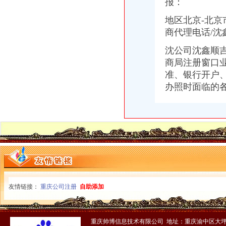
重庆公司注册营业执照办理快速出证地址挂靠【今日推荐网-重庆工商/
报：
永川天意面厂等28家企业食品生产许可证被注销_中国质量新闻网
地区北京-北
昆明建筑施工总承包资质办理机构,希骏用心服务-专项服务-深圳酷易
商代理电话/沈鑫
重庆三峡水利电力(集团)股份有限公司公告(系列)|公司|股东大会|
重庆工商注册|重庆公司注册|重庆注册公司-重庆老客网
沈公司沈鑫顺吉
重庆渝中区家用太能供电系统厂家_深圳市华兄实业有限公司
商局注册窗口
【北京京翰英才教育科技有限公司渝中分公司2017新招聘信息】_
准、银行开户、
高院肖峰法官家授权本公号以案析法：非持股关联公司之间公司人
重庆代办验资,重庆代办验资公司--选择重庆浩业工商不后悔
办照时面临的
信用卡虽已注销但今后可能还要找你麻烦_网易财经
中国长城资产管理股份有限公司
企业通信管理厂家_企业通信管理厂家/公司-阿里巴巴公司黄页
www.mywq.gov.cn-网站综合查询|重庆市人民民营企业官方信息港…
渝中区大坪威讯通讯器材经营部__信用档案_信用报告_信用怎么
90%创业者不知在重庆注册公司需要准备哪些材料？_搜狐社会_搜狐网
重庆市渝中区方越电脑经营部__信用档案_信用报告_信用怎么样
中国长城资产管理股份有限公司
西南公司完成个层级减项目_新闻中心_西南器工业公司
友情链接：
重庆公司注册
自助添加
重庆市江北区住房公积金管理中心地址在哪里？
【重庆设计策划|重庆活动策划/品牌推广/企业形象设计/logo设计】-重
职工从原单位离职,原单位注销后没有到公积金中心办理单位公积金
重庆帅博信息技术有限公司 地址：重庆渝中区大坪
请各社会团体于每年月1日登陆重庆重庆市渝中区人民.doc下载-支