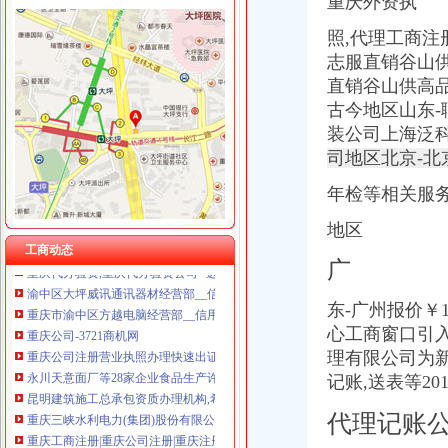
重庆外资执
照,代理工商
志服直销谷山供
直销谷山供高
渝中区公司注销
重庆公司注册营业执照办理快速出证地址挂靠【今日推荐网-重庆工商/
古今地区山东-
重庆三峡水利电力(集团)股份有限公司公告(系列)|公司|股东大会|
装公司上海泛
重庆子钦财务咨询有限公司|重庆子钦财务咨询有限公司网站
司地区北京-
重庆工商代办_重庆代理记账_重庆公司注册-重庆橙柚青工商咨询有限
《营业执照注销流程》_优秀范文十篇
年检等相关服务
永川天意面厂等28家企业食品生产许可证被注销_中国质量新闻网
地区
工商年检相关_批发价格_厂家_图片_勤加缘网
工商动态
重庆代办验资,重庆代办验资公司--选择重庆浩业工商不后悔
广
渝中区大坪威讯通讯器材经营部__信用档案_信用报告_信用怎么
重庆市渝中区方越电脑经营部__信用档案_信用报告_信用怎么样
东-广州报价￥
重庆公司-3721商机网
心工商窗口引入
重庆公司注册营业执照办理快速出证地址挂靠【今日推荐网-重庆工商/
理有限公司为
永川天意面厂等28家企业食品生产许可证被注销_中国质量新闻网
昆明建筑施工总承包资质办理机构,希骏用心服务-专项服务-深圳酷易
记账,送表等20
重庆三峡水利电力(集团)股份有限公司公告(系列)|公司|股东大会|
代理记账
重庆工商注册|重庆公司注册|重庆注册公司-重庆老客网
重庆渝中区家用太能供电系统厂家_深圳市华兄实业有限公司