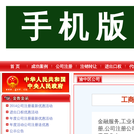
手 机 版
首 页
成功案例
公司注册
注销转让
进出口权
代
渝中区公司
注销
工商
2014公司注册最新优惠活动
进出口权优惠活动
年度公司注册最新优惠活动
金融服务,工业
年度活动公司注册送优惠
重庆海谛升进出口贸易有限公司 渝北100万 （进出口权）
册,公司注册
公示公告
重庆逸道医疗器械有限公司