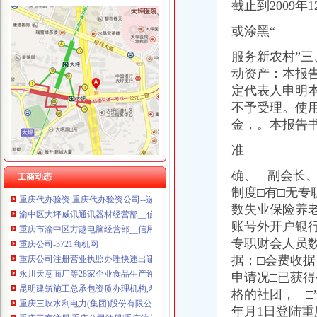
截止到2009年
或涂黑“
服务新农村”
渝中区公司注销
动资产：本报
重庆公司注册营业执照办理快速出证地址挂靠【今日推荐网-重庆工商/
定代表人申明
重庆三峡水利电力(集团)股份有限公司公告(系列)|公司|股东大会|
重庆子钦财务咨询有限公司|重庆子钦财务咨询有限公司网站
不予受理。使
重庆工商代办_重庆代理记账_重庆公司注册-重庆橙柚青工商咨询有限
金，。本报告
《营业执照注销流程》_优秀范文十篇
准
永川天意面厂等28家企业食品生产许可证被注销_中国质量新闻网
工商年检相关_批发价格_厂家_图片_勤加缘网
确、 副会长
工商动态
重庆代办验资,重庆代办验资公司--选择重庆浩业工商不后悔
制度□有□无
渝中区大坪威讯通讯器材经营部__信用档案_信用报告_信用怎么
数失业保险养
重庆市渝中区方越电脑经营部__信用档案_信用报告_信用怎么样
重庆公司-3721商机网
账号外开户银行
重庆公司注册营业执照办理快速出证地址挂靠【今日推荐网-重庆工商/
专职财会人员
永川天意面厂等28家企业食品生产许可证被注销_中国质量新闻网
据；□会费收据
昆明建筑施工总承包资质办理机构,希骏用心服务-专项服务-深圳酷易
申请况□已获
重庆三峡水利电力(集团)股份有限公司公告(系列)|公司|股东大会|
格的社团，
□
重庆工商注册|重庆公司注册|重庆注册公司-重庆老客网
年月1日登陆重
重庆渝中区家用太能供电系统厂家_深圳市华兄实业有限公司