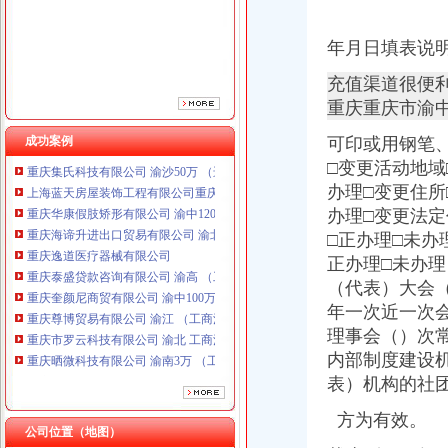
重庆泰盛贷款咨询有限公司 渝高 （工商注册）
重庆奎颜尼商贸有限公司 渝中100万 （工商注册）
年月日填表说
重庆尊博贸易有限公司 渝江 （工商注册）
重庆市罗云科技有限公司 渝北 工商注册
充值渠道很便
重庆晒微科技有限公司 渝南3万 （工商注册）
重庆重庆市渝
重庆欧氏科技发展有限公司 渝九50万 （进出口权）
成功案例
可印或用钢笔
重庆集氏科技有限公司 渝沙50万 （进出口权）
上海蓝天房屋装饰工程有限公司重庆分公司 渝北 （工商注册）
□变更活动地域
重庆华康假肢矫形有限公司 渝中120万 （增资）
办理□变更住所
重庆海谛升进出口贸易有限公司 渝北100万 （进出口权）
办理□变更法定
重庆逸道医疗器械有限公司
□正办理□未办
重庆泰盛贷款咨询有限公司 渝高 （工商注册）
正办理□未办理
重庆奎颜尼商贸有限公司 渝中100万 （工商注册）
（代表）大会
重庆尊博贸易有限公司 渝江 （工商注册）
年一次近一次
重庆市罗云科技有限公司 渝北 工商注册
重庆晒微科技有限公司 渝南3万 （工商注册）
理事会（）次
重庆欧氏科技发展有限公司 渝九50万 （进出口权）
内部制度建设机
重庆集氏科技有限公司 渝沙50万 （进出口权）
表）机构的社
上海蓝天房屋装饰工程有限公司重庆分公司 渝北 （工商注册）
重庆华康假肢矫形有限公司 渝中120万 （增资）
方为有效。
公司位置（地图）