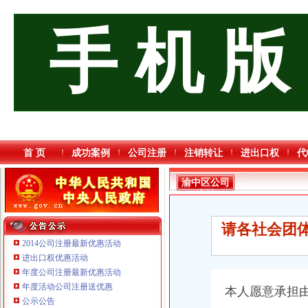
手 机 版
首 页
成功案例
公司注册
注销转让
进出口权
代
渝中区公司
注销
请各社会团体
2014公司注册最新优惠活动
进出口权优惠活动
年度公司注册最新优惠活动
年度活动公司注册送优惠
本人愿意承担
重庆海谛升进出口贸易有限公司 渝北100万 （进出口权）
公示公告
重庆逸道医疗器械有限公司