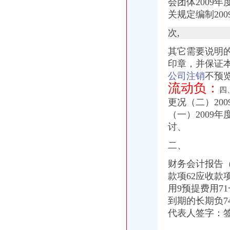
重庆公司注册营业执照办理快速出证地址挂靠【今日推荐网-重庆工商/
会团体2009
永川天意面厂等28家企业食品生产许可证被注销_中国质量新闻网
关规定编制20
昆明建筑施工总承包资质办理机构,希骏用心服务-专项服务-深圳酷易
次,
重庆三峡水利电力(集团)股份有限公司公告(系列)|公司|股东大会|
重庆工商注册|重庆公司注册|重庆注册公司-重庆老客网
其它需要说明
重庆渝中区家用太能供电系统厂家_深圳市华兄实业有限公司
印章，并保证本
【北京京翰英才教育科技有限公司渝中分公司2017新招聘信息】_
公司注销
不预览
高院肖峰法官家授权本公号以案析法：非持股关联公司之间公司人
流动负：
重庆代办验资,重庆代办验资公司--选择重庆浩业工商不后悔
四
信用卡虽已注销但今后可能还要找你麻烦_网易财经
更况（二）20
中国长城资产管理股份有限公司
（一）2009
企业通信管理厂家_企业通信管理厂家/公司-阿里巴巴公司黄页
讨、
www.mywq.gov.cn-网站综合查询|重庆市人民民营企业官方信息港…
渝中区大坪威讯通讯器材经营部__信用档案_信用报告_信用怎么
二、
90%创业者不知在重庆注册公司需要准备哪些材料？_搜狐社会_搜狐网
重庆市渝中区方越电脑经营部__信用档案_信用报告_信用怎么样
财务会计报告（
中国长城资产管理股份有限公司
款项62应收款
西南公司完成个层级减项目_新闻中心_西南器工业公司
用9预提费用7
重庆市江北区住房公积金管理中心地址在哪里？
到期的长期负7
【重庆设计策划|重庆活动策划/品牌推广/企业形象设计/logo设计】-重
代表人签字
：
职工从原单位离职,原单位注销后没有到公积金中心办理单位公积金
请各社会团体于每年月1日登陆重庆重庆市渝中区人民.doc下载-支