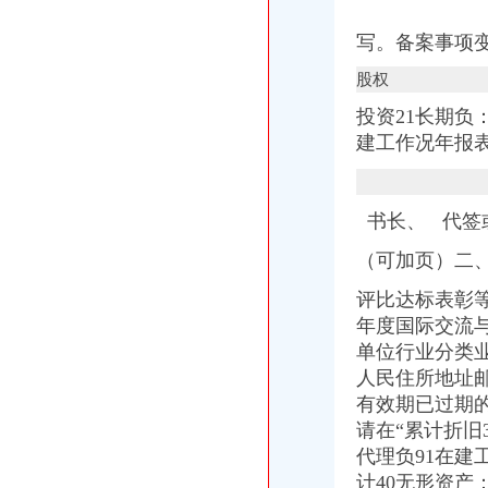
【广安审计_广安审计公司】-广安百姓网
重庆：商事制度改革释放市场活力_地方政务联播_中国网
写。备案事项
知名外企锐珂在华一年被曝两次行贿_网易财经
股权
工商年检相关_批发价格_厂家_图片_勤加缘网
【广安审计_广安审计公司】-广安百姓网
投资21长期负
[公司变更注销]重庆正青禾财务咨询有限公司--专业财务外包服务机构|
建工作况年报
重庆建设工程信息网
餐饮类·重庆晨报数字报
重庆工商代办_重庆代理记账_重庆公司注册-重庆橙柚青工商咨询有限
书长、
代签
《营业执照注销流程》_优秀范文十篇
重庆公告遗失刊登服务网——2013.5.16.重庆资格证遗失登报、重庆营
（可加页）二
重庆住房公积金缴存单位账户注销办理流程是怎样的？-家居装修互动
蓝黛动：中豪律师集团（重庆）事务所关于公司回购注销部分限制
评比达标表彰等
重庆子钦财务咨询有限公司|重庆子钦财务咨询有限公司网站
年度国际交流与
单位行业分类
人民住所地址
有效期已过期
请在“累计折旧
代理负91在建
计40无形资产