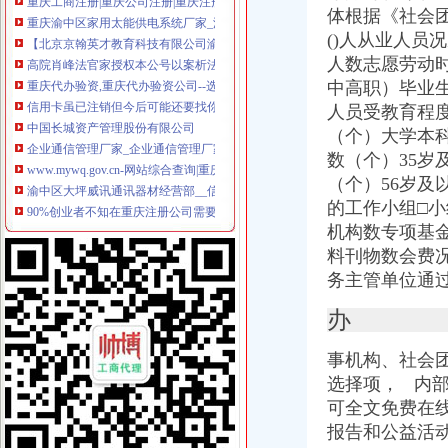
体根据《社会团
【北京京翰英才教育科技有限公司渝中分公司2017新招聘信息】_
高院肖峰法官家授权本公号以案析法：非持股关联公司之间公司人
()人从业人
重庆代办验资,重庆代办验资公司--选择重庆浩业工商不后悔
人数志愿劳动
信用卡虽已注销但今后可能还要找你麻烦_网易财经
中高职）毕业
中国长城资产管理股份有限公司
人员受教育程
企业通信管理厂家_企业通信管理厂家/公司-阿里巴巴公司黄页
（个）大学本
www.mywq.gov.cn-网站综合查询|重庆市人民民营企业官方信息港…
数（个）35岁
渝中区大坪威讯通讯器材经营部__信用档案_信用报告_信用怎么
（个）56岁及
90%创业者不知在重庆注册公司需要准备哪些材料？_搜狐社会_搜狐网
重庆市渝中区方越电脑经营部__信用档案_信用报告_信用怎么样
的工作小组□小
中国长城资产管理股份有限公司
机构数专项基
西南公司完成个层级减项目_新闻中心_西南器工业公司
料刊物数会费
重庆市江北区住房公积金管理中心地址在哪里？
务主管单位通
【重庆设计策划|重庆活动策划/品牌推广/企业形象设计/logo设计】-重
职工从原单位离职,原单位注销后没有到公积金中心办理单位公积金
办
请各社会团体于每年月1日登陆重庆重庆市渝中区人民.doc下载-支
【广安审计_广安审计公司】-广安百姓网
事机构、社会团
重庆：商事制度改革释放市场活力_地方政务联播_中国网
选择项， 内部
知名外企锐珂在华一年被曝两次行贿_网易财经
可全文免费在
工商年检相关_批发价格_厂家_图片_勤加缘网
报告和公益活
【广安审计_广安审计公司】-广安百姓网