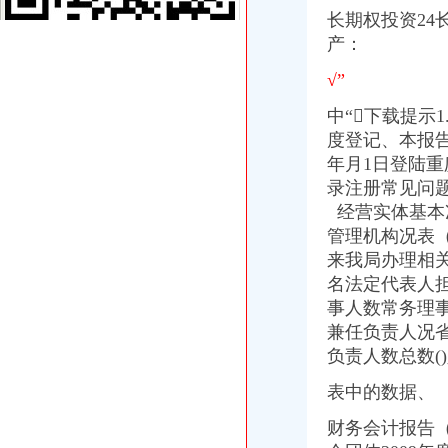
[公司变更注销]重庆正青禾财务咨询有限公司--专业财务外包服务机构|
长期权投资24
重庆建设工程信息网
产：
餐饮类·重庆晨报数字报
重庆工商代办_重庆代理记账_重庆公司注册-重庆橙柚青工商咨询有限
√”
《营业执照注销流程》_优秀范文十篇
重庆公告遗失刊登服务网——2013.5.16.重庆资格证遗失登报、重庆营
中“下载提示
重庆住房公积金缴存单位账户注销办理流程是怎样的？-家居装修互动
度登记、本报
蓝黛动：中豪律师集团（重庆）事务所关于公司回购注销部分限制
年月1日登陆重
重庆子钦财务咨询有限公司|重庆子钦财务咨询有限公司网站
录注册常见问
渝中区公司注销
经营实体基本
重庆公司注册营业执照办理快速出证地址挂靠【今日推荐网-重庆工商/
管理机构况表
重庆三峡水利电力(集团)股份有限公司公告(系列)|公司|股东大会|
来我局办理相
重庆子钦财务咨询有限公司|重庆子钦财务咨询有限公司网站
重庆工商代办_重庆代理记账_重庆公司注册-重庆橙柚青工商咨询有限
名法定代表人
《营业执照注销流程》_优秀范文十篇
事人数常务理
永川天意面厂等28家企业食品生产许可证被注销_中国质量新闻网
兼任负责人况省
工商年检相关_批发价格_厂家_图片_勤加缘网
负责人数总数(
重庆代办验资,重庆代办验资公司--选择重庆浩业工商不后悔
渝中区大坪威讯通讯器材经营部__信用档案_信用报告_信用怎么
表中的数据、
重庆市渝中区方越电脑经营部__信用档案_信用报告_信用怎么样
财务会计报告
重庆公司-3721商机网