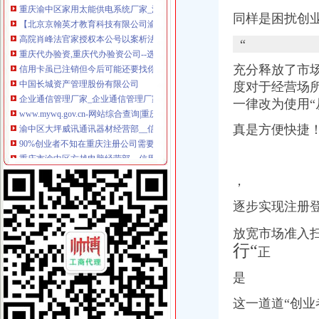
【北京京翰英才教育科技有限公司渝中分公司2017新招聘信息】_
高院肖峰法官家授权本公号以案析法：非持股关联公司之间公司人
同样是困扰创
重庆代办验资,重庆代办验资公司--选择重庆浩业工商不后悔
“
信用卡虽已注销但今后可能还要找你麻烦_网易财经
中国长城资产管理股份有限公司
充分释放了市
企业通信管理厂家_企业通信管理厂家/公司-阿里巴巴公司黄页
度对于经营场
www.mywq.gov.cn-网站综合查询|重庆市人民民营企业官方信息港…
一律改为使用
渝中区大坪威讯通讯器材经营部__信用档案_信用报告_信用怎么
90%创业者不知在重庆注册公司需要准备哪些材料？_搜狐社会_搜狐网
真是方便快捷
重庆市渝中区方越电脑经营部__信用档案_信用报告_信用怎么样
中国长城资产管理股份有限公司
西南公司完成个层级减项目_新闻中心_西南器工业公司
，
重庆市江北区住房公积金管理中心地址在哪里？
【重庆设计策划|重庆活动策划/品牌推广/企业形象设计/logo设计】-重
逐步实现注册
职工从原单位离职,原单位注销后没有到公积金中心办理单位公积金
请各社会团体于每年月1日登陆重庆重庆市渝中区人民.doc下载-支
放宽市场准入
【广安审计_广安审计公司】-广安百姓网
行“
正
重庆：商事制度改革释放市场活力_地方政务联播_中国网
知名外企锐珂在华一年被曝两次行贿_网易财经
是
工商年检相关_批发价格_厂家_图片_勤加缘网
【广安审计_广安审计公司】-广安百姓网
这一道道“创业
[公司变更注销]重庆正青禾财务咨询有限公司--专业财务外包服务机构|