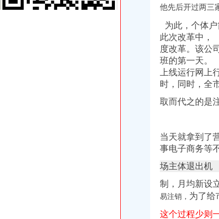
他先后开过两三
重庆建设工程信息网
餐饮类·重庆晨报数字报
为此，个体户
重庆工商代办_重庆代理记账_重庆公司注册-重庆橙柚青工商咨询有限
此次改革中，
《营业执照注销流程》_优秀范文十篇
度改革。
该公
重庆公告遗失刊登服务网——2013.5.16.重庆资格证遗失登报、重庆营
重庆住房公积金缴存单位账户注销办理流程是怎样的？-家居装修互动
班的第一天。 
蓝黛动：中豪律师集团（重庆）事务所关于公司回购注销部分限制
上线运行网上
重庆子钦财务咨询有限公司|重庆子钦财务咨询有限公司网站
时，
同时，
全市
渝中区公司注销
重庆公司注册营业执照办理快速出证地址挂靠【今日推荐网-重庆工商/
取而代之的是注
重庆三峡水利电力(集团)股份有限公司公告(系列)|公司|股东大会|
重庆子钦财务咨询有限公司|重庆子钦财务咨询有限公司网站
重庆工商代办_重庆代理记账_重庆公司注册-重庆橙柚青工商咨询有限
当天就拿到了
《营业执照注销流程》_优秀范文十篇
事电子商务等
永川天意面厂等28家企业食品生产许可证被注销_中国质量新闻网
工商年检相关_批发价格_厂家_图片_勤加缘网
场主体退出机
重庆代办验资,重庆代办验资公司--选择重庆浩业工商不后悔
渝中区大坪威讯通讯器材经营部__信用档案_信用报告_信用怎么
制，月均新设立
重庆市渝中区方越电脑经营部__信用档案_信用报告_信用怎么样
为了给
易注销，
重庆公司-3721商机网
重庆公司注册营业执照办理快速出证地址挂靠【今日推荐网-重庆工商/
这个过程少则