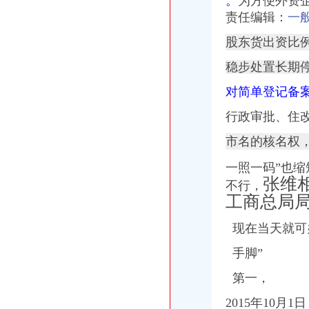
。
为方便外资
责任编辑：
一
股东货出资比
稳步处置长期
对简单登记备
行政审批、住改
市名的核名权
一照一码”也缩
张维
不行，
工商总局
现在当天就可
手脚”
第一，
2015年10月1