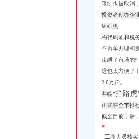
【广安审计_广安审计公司】-广安百姓网
限制也被取消
重庆：商事制度改革释放市场活力_地方政务联播_中国网
知名外企锐珂在华一年被曝两次行贿_网易财经
投资者创办企
工商年检相关_批发价格_厂家_图片_勤加缘网
组织机
【广安审计_广安审计公司】-广安百姓网
[公司变更注销]重庆正青禾财务咨询有限公司--专业财务外包服务机构|
构代码证和税
重庆建设工程信息网
餐饮类·重庆晨报数字报
不再单办理和
重庆工商代办_重庆代理记账_重庆公司注册-重庆橙柚青工商咨询有限
《营业执照注销流程》_优秀范文十篇
束缚了市场的“
重庆公告遗失刊登服务网——2013.5.16.重庆资格证遗失登报、重庆营
这也太方便了
重庆住房公积金缴存单位账户注销办理流程是怎样的？-家居装修互动
蓝黛动：中豪律师集团（重庆）事务所关于公司回购注销部分限制
2.8万户。
重庆子钦财务咨询有限公司|重庆子钦财务咨询有限公司网站
拦路虎
井喷”
正式在全市推行
截至目前，后
先，
工商人员核实