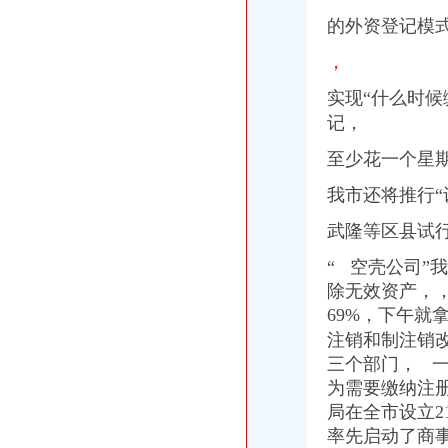
永川天意面厂等28家企业食品生产许可证被注销_中国质量新闻网
的外资登记模
昆明建筑施工总承包资质办理机构,希骏用心服务-专项服务-深圳酷易
重庆三峡水利电力(集团)股份有限公司公告(系列)|公司|股东大会|
，
重庆工商注册|重庆公司注册|重庆注册公司-重庆老客网
重庆渝中区家用太能供电系统厂家_深圳市华兄实业有限公司
实现“什么时候
【北京京翰英才教育科技有限公司渝中分公司2017新招聘信息】_
记，
高院肖峰法官家授权本公号以案析法：非持股关联公司之间公司人
重庆代办验资,重庆代办验资公司--选择重庆浩业工商不后悔
至少花一个星
信用卡虽已注销但今后可能还要找你麻烦_网易财经
我市还将推行“
中国长城资产管理股份有限公司
企业通信管理厂家_企业通信管理厂家/公司-阿里巴巴公司黄页
武隆等区县试
www.mywq.gov.cn-网站综合查询|重庆市人民民营企业官方信息港…
渝中区大坪威讯通讯器材经营部__信用档案_信用报告_信用怎么
“ 空壳公司”
90%创业者不知在重庆注册公司需要准备哪些材料？_搜狐社会_搜狐网
除无效资产，
重庆市渝中区方越电脑经营部__信用档案_信用报告_信用怎么样
69%，下午就
中国长城资产管理股份有限公司
注销和制注销改
西南公司完成个层级减项目_新闻中心_西南器工业公司
三个部门， 
重庆市江北区住房公积金管理中心地址在哪里？
【重庆设计策划|重庆活动策划/品牌推广/企业形象设计/logo设计】-重
为需要缴纳注
职工从原单位离职,原单位注销后没有到公积金中心办理单位公积金
局在全市设立2
请各社会团体于每年月1日登陆重庆重庆市渝中区人民.doc下载-支
率先启动了商