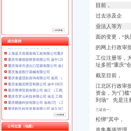
重庆泰盛贷款咨询有限公司 渝高 （工商注册）
目前，
重庆奎颜尼商贸有限公司 渝中100万 （工商注册）
重庆尊博贸易有限公司 渝江 （工商注册）
过去涉及企
重庆市罗云科技有限公司 渝北 工商注册
重庆晒微科技有限公司 渝南3万 （工商注册）
业法人等方
重庆欧氏科技发展有限公司 渝九50万 （进出口权）
面的变更，“
重庆集氏科技有限公司 渝沙50万 （进出口权）
成功案例
上海蓝天房屋装饰工程有限公司重庆分公司 渝北 （工商注册）
的网上行政审
重庆华康假肢矫形有限公司 渝中120万 （增资）
重庆海谛升进出口贸易有限公司 渝北100万 （进出口权）
工位注册等，大
重庆逸道医疗器械有限公司
址多照”重庆”
重庆泰盛贷款咨询有限公司 渝高 （工商注册）
重庆奎颜尼商贸有限公司 渝中100万 （工商注册）
截至目前，
重庆尊博贸易有限公司 渝江 （工商注册）
江北区行政审
重庆市罗云科技有限公司 渝北 工商注册
资金，为“门槛
重庆晒微科技有限公司 渝南3万 （工商注册）
重庆欧氏科技发展有限公司 渝九50万 （进出口权）
到场”
先是注册
重庆集氏科技有限公司 渝沙50万 （进出口权）
三证合一、
上海蓝天房屋装饰工程有限公司重庆分公司 渝北 （工商注册）
重庆华康假肢矫形有限公司 渝中120万 （增资）
松绑”其中，
公司位置（地图）
造集事项管理