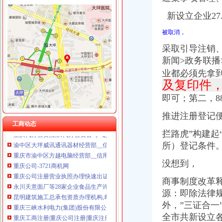
新设立企业27
被取消，
渝中区公司注销
重庆公司注册营业执照办理快速出证地址挂靠【今日推荐网-重庆工商/
采取引导注销、
重庆三峡水利电力(集团)股份有限公司公告(系列)|公司|股东大会|
新闻>政务联播
重庆子钦财务咨询有限公司|重庆子钦财务咨询有限公司网站
业都必须先拿
重庆工商代办_重庆代理记账_重庆公司注册-重庆橙柚青工商咨询有限
及复印件
《营业执照注销流程》_优秀范文十篇
即可；第二，8
永川天意面厂等28家企业食品生产许可证被注销_中国质量新闻网
工商年检相关_批发价格_厂家_图片_勤加缘网
推进注册登记便
重庆代办验资,重庆代办验资公司--选择重庆浩业工商不后悔
工商动态
渝中区大坪威讯通讯器材经营部__信用档案_信用报告_信用怎么
拦路虎”构建
重庆市渝中区方越电脑经营部__信用档案_信用报告_信用怎么样
所）登记条件
重庆公司-3721商机网
重庆公司注册营业执照办理快速出证地址挂靠【今日推荐网-重庆工商/
没想到，
永川天意面厂等28家企业食品生产许可证被注销_中国质量新闻网
商事制度改革释放市
昆明建筑施工总承包资质办理机构,希骏用心服务-专项服务-深圳酷易
重庆三峡水利电力(集团)股份有限公司公告(系列)|公司|股东大会|
源：即除法律
重庆工商注册|重庆公司注册|重庆注册公司-重庆老客网
外，”三证合一
重庆渝中区家用太能供电系统厂家_深圳市华兄实业有限公司
全市共新设立各