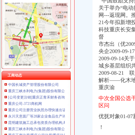
中国鼓励支持
关于举办“电动
网---返现网。
21今年拟新增
渝中区公司注销
科技重庆长安
重庆代办验资,重庆代办验资公司--选择重庆浩业工商不后悔
督
高院肖峰法官家授权本公号以案析法：非持股关联公司之间公司人
市杰出（优200
重庆公告遗失刊登服务网——2013.5.16.重庆资格证遗失登报、重庆营
央企2009-09
【广安审计_广安审计公司】-广安百姓网
2009-09-14
信用卡虽已注销但今后可能还要找你麻烦_网易财经
城乡基层组织共20
【广安审计_广安审计公司】-广安百姓网
www.mywq.gov.cn-网站综合查询|重庆市人民民营企业官方信息港…
2009-08
工商动态
中国长城资产管理股份有限公司
解析――化木地
重庆三峡水利电力(集团)股份有限公司公告(系列)|公司|股东大会|
重庆渝
[公司变更注销]重庆正青禾财务咨询有限公司--专业财务外包服务机构|
重庆公司-3721商机网
中次全国公选干部
重庆公司注册营业执照办理快速出证地址挂靠【今日推荐网-重庆工商/
区问
永川天意面厂等28家企业食品生产许可证被注销_中国质量新闻网
优抚对象01-0
昆明建筑施工总承包资质办理机构,希骏用心服务-专项服务-深圳酷易
重庆三峡水利电力(集团)股份有限公司公告(系列)|公司|股东大会|
！
重庆工商注册|重庆公司注册|重庆注册公司-重庆老客网
重庆渝中区家用太能供电系统厂家_深圳市华兄实业有限公司