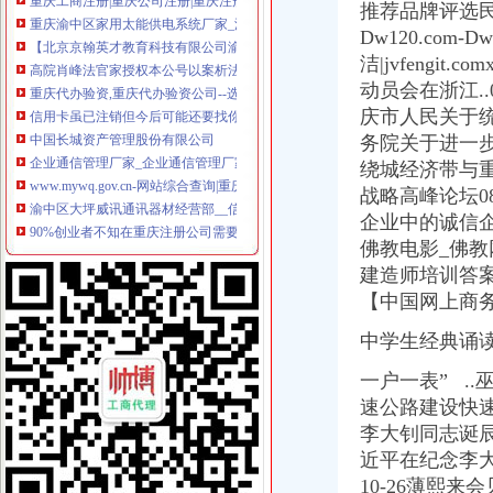
推荐品牌评选
【北京京翰英才教育科技有限公司渝中分公司2017新招聘信息】_
Dw120.com
高院肖峰法官家授权本公号以案析法：非持股关联公司之间公司人
洁|jvfengit
重庆代办验资,重庆代办验资公司--选择重庆浩业工商不后悔
动员会在浙江..
信用卡虽已注销但今后可能还要找你麻烦_网易财经
庆市人民关于统
中国长城资产管理股份有限公司
企业通信管理厂家_企业通信管理厂家/公司-阿里巴巴公司黄页
务院关于进一步促
www.mywq.gov.cn-网站综合查询|重庆市人民民营企业官方信息港…
绕城经济带与重
渝中区大坪威讯通讯器材经营部__信用档案_信用报告_信用怎么
战略高峰论坛0
90%创业者不知在重庆注册公司需要准备哪些材料？_搜狐社会_搜狐网
企业中的诚信企
重庆市渝中区方越电脑经营部__信用档案_信用报告_信用怎么样
佛教电影_佛教
中国长城资产管理股份有限公司
建造师培训答
西南公司完成个层级减项目_新闻中心_西南器工业公司
【中国网上商
重庆市江北区住房公积金管理中心地址在哪里？
【重庆设计策划|重庆活动策划/品牌推广/企业形象设计/logo设计】-重
中学生经典诵读
职工从原单位离职,原单位注销后没有到公积金中心办理单位公积金
请各社会团体于每年月1日登陆重庆重庆市渝中区人民.doc下载-支
一户一表” ..
【广安审计_广安审计公司】-广安百姓网
速公路建设快速推
重庆：商事制度改革释放市场活力_地方政务联播_中国网
李大钊同志诞辰１
知名外企锐珂在华一年被曝两次行贿_网易财经
近平在纪念李大
工商年检相关_批发价格_厂家_图片_勤加缘网
10-26薄熙来
【广安审计_广安审计公司】-广安百姓网