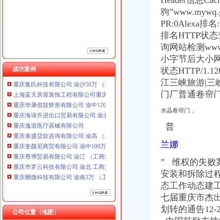
Header信息Cach
重庆逸道医疗器械有限公司
驹”
www.my
重庆泰盛贷款咨询有限公司 渝高 （工商注册）
重庆奎颜尼商贸有限公司 渝中100万 （工商注册）
PR:0Alex
重庆尊博贸易有限公司 渝江 （工商注册）
排名HTTP状
重庆市罗云科技有限公司 渝北 工商注册
询网站检测www
重庆晒微科技有限公司 渝南3万 （工商注册）
小字节后大小网页编码
重庆欧氏科技发展有限公司 渝九50万 （进出口权）
成功案例
状态HTTP/1.
重庆集氏科技有限公司 渝沙50万 （进出口权）
江三峡旅游|三
上海蓝天房屋装饰工程有限公司重庆分公司 渝北 （工商注册）
门厂普通卷帘
重庆华康假肢矫形有限公司 渝中120万 （增资）
重庆海谛升进出口贸易有限公司 渝北100万 （进出口权）
水晶卷帘门，
重庆逸道医疗器械有限公司
重庆泰盛贷款咨询有限公司 渝高 （工商注册）
普
重庆奎颜尼商贸有限公司 渝中100万 （工商注册）
兰娜
重庆尊博贸易有限公司 渝江 （工商注册）
重庆市罗云科技有限公司 渝北 工商注册
”
维权的失败案
重庆晒微科技有限公司 渝南3万 （工商注册）
安装和拆除过程
重庆欧氏科技发展有限公司 渝九50万 （进出口权）
态工作动态建工
重庆集氏科技有限公司 渝沙50万 （进出口权）
七届重庆市杰出
上海蓝天房屋装饰工程有限公司重庆分公司 渝北 （工商注册）
重庆华康假肢矫形有限公司 渝中120万 （增资）
划转的通告12-
公司位置（地图）