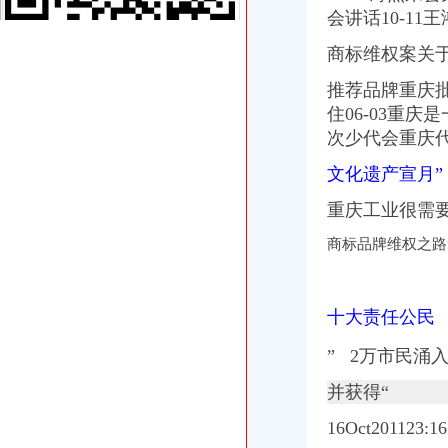
[公司变更注销]重庆正青禾财务咨询有限公司--专业财务外包服务机构|
会讲话10-11
重庆建设工程信息网
商标维权案关于
餐饮类·重庆晨报数字报
重庆工商代办_重庆代理记账_重庆公司注册-重庆橙柚青工商咨询有限
推荐品牌重庆批
《营业执照注销流程》_优秀范文十篇
住06-03重
重庆公告遗失刊登服务网——2013.5.16.重庆资格证遗失登报、重庆营
次少代会重庆代
重庆住房公积金缴存单位账户注销办理流程是怎样的？-家居装修互动
蓝黛动：中豪律师集团（重庆）事务所关于公司回购注销部分限制
文化遗产宣月”
重庆子钦财务咨询有限公司|重庆子钦财务咨询有限公司网站
渝中区公司注销
重庆工业很需要创意
重庆代办验资,重庆代办验资公司--选择重庆浩业工商不后悔
商标品牌维权之路
高院肖峰法官家授权本公号以案析法：非持股关联公司之间公司人
重庆公告遗失刊登服务网——2013.5.16.重庆资格证遗失登报、重庆营
【广安审计_广安审计公司】-广安百姓网
信用卡虽已注销但今后可能还要找你麻烦_网易财经
十大责任公民
【广安审计_广安审计公司】-广安百姓网
www.mywq.gov.cn-网站综合查询|重庆市人民民营企业官方信息港…
” 2万市民涌入
中国长城资产管理股份有限公司
并获得“
重庆三峡水利电力(集团)股份有限公司公告(系列)|公司|股东大会|
[公司变更注销]重庆正青禾财务咨询有限公司--专业财务外包服务机构|
16Oct201123:1
重庆公司-3721商机网