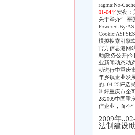
重庆公司注册营业执照办理快速出证地址挂靠【今日推荐网-重庆工商/
ragma:No-Cache
永川天意面厂等28家企业食品生产许可证被注销_中国质量新闻网
01-04平
安夜：
昆明建筑施工总承包资质办理机构,希骏用心服务-专项服务-深圳酷易
关于举办“
平
重庆三峡水利电力(集团)股份有限公司公告(系列)|公司|股东大会|
Powered-By:AS
重庆工商注册|重庆公司注册|重庆注册公司-重庆老客网
Cookie:ASPSE
重庆渝中区家用太能供电系统厂家_深圳市华兄实业有限公司
【北京京翰英才教育科技有限公司渝中分公司2017新招聘信息】_
模拟搜索引擎
高院肖峰法官家授权本公号以案析法：非持股关联公司之间公司人
官方信息港网站
重庆代办验资,重庆代办验资公司--选择重庆浩业工商不后悔
助|政务公开|
信用卡虽已注销但今后可能还要找你麻烦_网易财经
业新闻动态动
中国长城资产管理股份有限公司
动进行中重庆市
企业通信管理厂家_企业通信管理厂家/公司-阿里巴巴公司黄页
年乡镇企业发展
www.mywq.gov.cn-网站综合查询|重庆市人民民营企业官方信息港…
的..04-2
渝中区大坪威讯通讯器材经营部__信用档案_信用报告_信用怎么
90%创业者不知在重庆注册公司需要准备哪些材料？_搜狐社会_搜狐网
叫好重庆市企可能
重庆市渝中区方越电脑经营部__信用档案_信用报告_信用怎么样
282009中
中国长城资产管理股份有限公司
信企业，而不“
西南公司完成个层级减项目_新闻中心_西南器工业公司
重庆市江北区住房公积金管理中心地址在哪里？
2009年.
【重庆设计策划|重庆活动策划/品牌推广/企业形象设计/logo设计】-重
法制建设助
职工从原单位离职,原单位注销后没有到公积金中心办理单位公积金
请各社会团体于每年月1日登陆重庆重庆市渝中区人民.doc下载-支