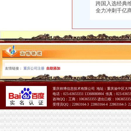
跨国入选经典维权
【广安审计_广安审计公司】-广安百姓网
全力冲刺千亿商
重庆：商事制度改革释放市场活力_地方政务联播_中国网
知名外企锐珂在华一年被曝两次行贿_网易财经
工商年检相关_批发价格_厂家_图片_勤加缘网
【广安审计_广安审计公司】-广安百姓网
[公司变更注销]重庆正青禾财务咨询有限公司--专业财务外包服务机构|
重庆建设工程信息网
餐饮类·重庆晨报数字报
重庆工商代办_重庆代理记账_重庆公司注册-重庆橙柚青工商咨询有限
《营业执照注销流程》_优秀范文十篇
重庆公告遗失刊登服务网——2013.5.16.重庆资格证遗失登报、重庆营
友情链接：
重庆公司注册
自助添加
重庆住房公积金缴存单位账户注销办理流程是怎样的？-家居装修互动
蓝黛动：中豪律师集团（重庆）事务所关于公司回购注销部分限制
重庆子钦财务咨询有限公司|重庆子钦财务咨询有限公司网站
重庆帅博信息技术有限公司 地址：重庆渝中区大坪
电话：023-63653351 13368080804 传真：023-6365
咨询QQ：工商：1063653355 进出口权：1063653355
受理员QQ：22863164-3 22863164-4 22863164-5 228
51La