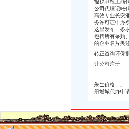
报税申报工商
关于撤销《大坪乡人民关于任家村一组任怀刚、任万才林地边界
公司代理记账
【重庆公司注销营业执照代办食流证餐饮证代办代理记账】,价格
高效专业长安
湖南中天建设集团有限公司大坪分公司联系方式_信用报告_工商信息-
务许可证申办
广州大坪企业管理咨询有限公司业-广州58同城
重庆中房网络有限公司大坪分公司_【信用信息_诉讼信息_财务信息_注
这里发布一条
黄埔区代办公司注册黄埔区工商变更、增资、注销图片大全,广州大
包括所有采购
重庆圆通快递有限公司大坪分公司2017新招聘信息_电话_地址-58
的企业名片夹
重庆永积行财务咨询有限公司大坪分公司联系方式_信用报告_工商信息
重庆一周要闻：北部新区撤销大坪百盛3月关店_第2页_新闻中心_赢商
转正咨询环保
重庆茂函商贸有限公司大坪分公司联系方式_信用报告_工商信息-启信宝
让公司注册、
重庆工商注册、注销、变更、代理记账,慢牛帮您处理_志趣网
【重庆大坪专项审计|专项审批|工商专项审批】-重庆赶集网
【企业设立、年检、变更,改迁、注销、全方位服务】-渝中大坪易登网
提供重庆工商代办公司公司注销代理记账服务
朱生价格：。
律师服务|重庆|重庆市_凤凰资讯
册增城代办申
大坪注册公司图片_大坪工商注册图片-泉州易登网
用了要不要去移动公司注销_百度知道
【重庆大坪税务登记|税务登记证办理|代理税务登记】-重庆赶集网
【重庆大坪企业文化招聘网_企业文化招聘信息】-重庆智联招聘
晨报万事通_新浪新闻
重庆一般纳税人申请：重庆沙坪坝渝中区大坪注册公司/工商代办/兼职