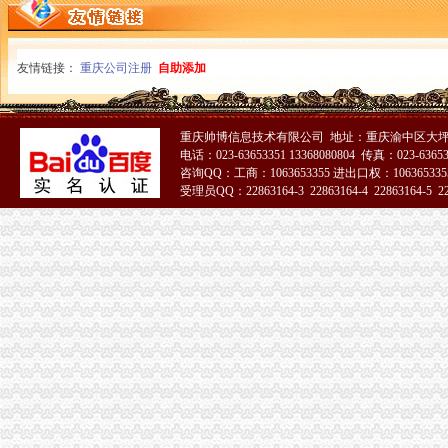
工商注册、代记账、变更股权、增资-重庆渝中大坪公司注册-分类168
关于华夏银行股份有限公司重庆大坪康德国际社区支行开业的批复
重庆新胜实业有限责任公司大坪经营部_【信用信息_诉讼信息_财务信
友情链接：
重庆公司注册
自助添加
价格,厂家,图片,公司注册、年检、变更,广州大坪企业管理有限
重庆大坪公司注销|重庆列表网
广东省普宁市供销社集团大坪公司建材门市_【信用信息_诉讼信息_财
重庆香港公司注册：来渝中大坪永辉旁工商代办/代账会计/公司注册结
重庆帅博信息技术有限公司 地址：重庆渝中区大坪
代理记帐一般纳税人申请资质审批验资-重庆渝中大坪公司注册-分类
电话：023-63653351 13368080804 传真：023-6365
咨询QQ：工商：1063653355 进出口权：1063653355
瀚江新材：关于注销成都瀚江新型建筑材料有限公司重庆分公司的公告
受理员QQ：22863164-3 22863164-4 22863164-5 228
没有教育资格证还在非法支教_重庆市公开信箱
51La
【58同城】重庆渝中大坪专项审批_专项审计_专项审批代理公司
【重庆渝中区公司注册营业执照0元代办】-渝中大坪易登网
重庆南岸油箱厂大坪经营部
重庆慢牛免费注册公司,代理记账200月,欢迎各位_志趣网
租售转让|公司|重庆|有限_新浪新闻
（撤销）贵州省国土资源厅关于贵州中纸投资有限公司盘县平关镇大坪