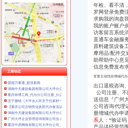
年检、看不清
罗网登录免费
求购我的询盘
大坪公司注销
我的账户账户
【重庆大坪专项审计|专项审批|工商专项审批】-重庆赶集网
访客留言系统
广州大坪企业管理咨询有限公司业-广州58同城
直通车金融服
提供重庆工商代办公司公司注销代理记账服务
原料建筑设备
租售转让|公司|重庆|有限_新浪新闻
【重庆渝中区公司注册营业执照0元代办】-渝中大坪易登网
摩用品/配件
关于撤销《大坪乡人民关于任家村一组任怀刚、任万才林地边界
助帮助中心意
律师服务|重庆|重庆市_凤凰资讯
信息免费发布
重庆慢牛免费注册公司,代理记账200月,欢迎各位_志趣网
工商动态
晨报万事通_新浪新闻
变更主动找你增城代办
湖南中天建设集团有限公司大坪分公司联系方式_信用报告_工商信息-
出口退税咨询
重庆帅博工商_代办分公司注册_分公司注销_代理记账_重庆进出口许
公司注册、不限
关于撤销《大坪乡人民关于任家村一组任怀刚、任万才林地边界
送信息『广州
【重庆公司注销营业执照代办食流证餐饮证代办代理记账】,价格
公司咨询∕代理
湖南中天建设集团有限公司大坪分公司联系方式_信用报告_工商信息-
广州大坪企业管理咨询有限公司业-广州58同城
册增城代办申
重庆中房网络有限公司大坪分公司_【信用信息_诉讼信息_财务信息_注
系
人：*验证码
黄埔区代办公司注册黄埔区工商变更、增资、注销图片大全,广州大
产品详经营范