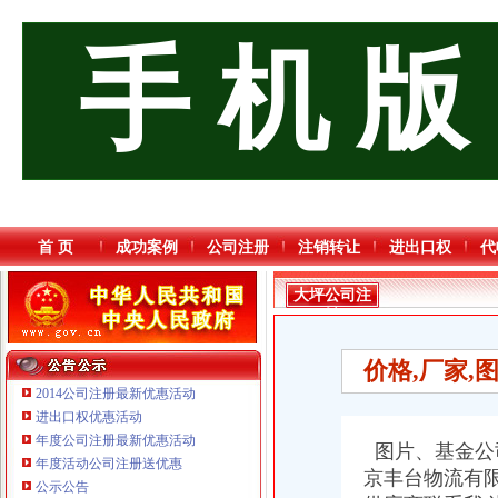
手 机 版
首 页
成功案例
公司注册
注销转让
进出口权
代
大坪公司注
销
价格,厂家,
2014公司注册最新优惠活动
进出口权优惠活动
年度公司注册最新优惠活动
图片、基金公司
重庆海谛升进出口贸易有限公司 渝北100万 （进出口权）
年度活动公司注册送优惠
京丰台物流有限
重庆逸道医疗器械有限公司
公示公告