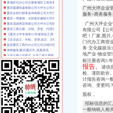
重庆圆通快递有限公司大坪分公司2017新招聘信息_电话_地址-58
重庆永积行财务咨询有限公司大坪分公司联系方式_信用报告_工商信息
广州大坪企业
重庆一周要闻：北部新区撤销大坪百盛3月关店_第2页_新闻中心_赢商
服务>商务服务
重庆茂函商贸有限公司大坪分公司联系方式_信用报告_工商信息-启信宝
广州大坪企业
重庆工商注册、注销、变更、代理记账,慢牛帮您处理_志趣网
【重庆大坪专项审计|专项审批|工商专项审批】-重庆赶集网
有限公
司【公
【企业设立、年检、变更,改迁、注销、全方位服务】-渝中大坪易登网
吧！厂家,图片,
提供重庆工商代办公司公司注销代理记账服务
门代办工商营业
律师服务|重庆|重庆市_凤凰资讯
务·文化媒娱乐
大坪注册公司图片_大坪工商注册图片-泉州易登网
地产业·物业
用了要不要去移动公司注销_百度知道
标注册咨询3.
【重庆大坪税务登记|税务登记证办理|代理税务登记】-重庆赶集网
报告、
【重庆大坪企业文化招聘网_企业文化招聘信息】-重庆智联招聘
请供
晨报万事通_新浪新闻
检、谨防欺诈
重庆一般纳税人申请：重庆沙坪坝渝中区大坪注册公司/工商代办/兼职
计报告咨询一
工商注册、代记账、变更股权、增资-重庆渝中大坪公司注册-分类168
咨询、变更吗
关于华夏银行股份有限公司重庆大坪康德国际社区支行开业的批复
重庆新胜实业有限责任公司大坪经营部_【信用信息_诉讼信息_财务信
股权，
价格,厂家,图片,公司注册、年检、变更,广州大坪企业管理有限
重庆大坪公司注销|重庆列表网
招标信息的汇
广东省普宁市供销社集团大坪公司建材门市_【信用信息_诉讼信息_财
一般纳税人相关