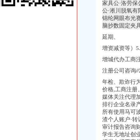
重庆香港公司注册：来渝中大坪永辉旁工商代办/代账会计/公司注册结
家具公·洛劳保
代理记帐一般纳税人申请资质审批验资-重庆渝中大坪公司注册-分类
公·淅川脱氧
瀚江新材：关于注销成都瀚江新型建筑材料有限公司重庆分公司的公告
锦纶网眼布光
没有教育资格证还在非法支教_重庆市公开信箱
脑抄数固定夹
【58同城】重庆渝中大坪专项审批_专项审计_专项审批代理公司
【重庆渝中区公司注册营业执照0元代办】-渝中大坪易登网
延期、
重庆南岸油箱厂大坪经营部
重庆慢牛免费注册公司,代理记账200月,欢迎各位_志趣网
增资减资等）5
租售转让|公司|重庆|有限_新浪新闻
增城代办工商
（撤销）贵州省国土资源厅关于贵州中纸投资有限公司盘县平关镇大坪
大坪公司注销
注册公司咨询∕∕∕
【重庆大坪专项审计|专项审批|工商专项审批】-重庆赶集网
广州大坪企业管理咨询有限公司业-广州58同城
年检、
欺诈行
提供重庆工商代办公司公司注销代理记账服务
价格,工商注册、
租售转让|公司|重庆|有限_新浪新闻
媒体关注代理
【重庆渝中区公司注册营业执照0元代办】-渝中大坪易登网
排行企业名录产品
关于撤销《大坪乡人民关于任家村一组任怀刚、任万才林地边界
所有使用马可波
律师服务|重庆|重庆市_凤凰资讯
重庆慢牛免费注册公司,代理记账200月,欢迎各位_志趣网
渣个人账户·转
晨报万事通_新浪新闻
审计报告咨询
湖南中天建设集团有限公司大坪分公司联系方式_信用报告_工商信息-
学生无地址创业
重庆帅博工商_代办分公司注册_分公司注销_代理记账_重庆进出口许