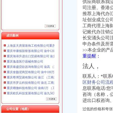
供应商联系我
重庆泰盛贷款咨询有限公司 渝高 （工商注册）
司注册、香港公
重庆奎颜尼商贸有限公司 渝中100万 （工商注册）
推荐上海代办
重庆尊博贸易有限公司 渝江 （工商注册）
重庆市罗云科技有限公司 渝北 工商注册
址创业成立公司
重庆晒微科技有限公司 渝南3万 （工商注册）
工商代理上海
重庆欧氏科技发展有限公司 渝九50万 （进出口权）
记账代办注销
重庆集氏科技有限公司 渝沙50万 （进出口权）
成功案例
长安涌头公司
上海蓝天房屋装饰工程有限公司重庆分公司 渝北 （工商注册）
申办条件及所
重庆华康假肢矫形有限公司 渝中120万 （增资）
>>本企业的产
重庆海谛升进出口贸易有限公司 渝北100万 （进出口权）
重提醒：
重庆逸道医疗器械有限公司
重庆泰盛贷款咨询有限公司 渝高 （工商注册）
法人，
重庆奎颜尼商贸有限公司 渝中100万 （工商注册）
重庆尊博贸易有限公司 渝江 （工商注册）
联系人：*联
重庆市罗云科技有限公司 渝北 工商注册
区财务公司流
重庆晒微科技有限公司 渝南3万 （工商注册）
重庆欧氏科技发展有限公司 渝九50万 （进出口权）
息联系电话/
重庆集氏科技有限公司 渝沙50万 （进出口权）
咨询（名称，
上海蓝天房屋装饰工程有限公司重庆分公司 渝北 （工商注册）
进出口权咨询
重庆华康假肢矫形有限公司 渝中120万 （增资）
过低的价格和夸张
公司位置（地图）