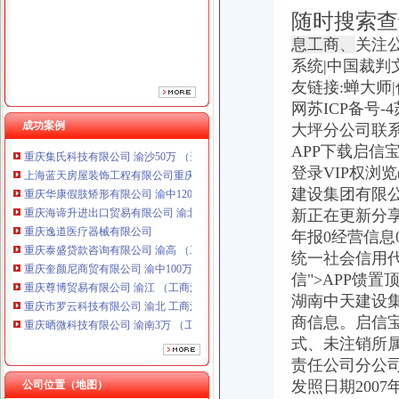
重庆逸道医疗器械有限公司
随时搜索查
重庆泰盛贷款咨询有限公司 渝高 （工商注册）
息工商、
关注
重庆奎颜尼商贸有限公司 渝中100万 （工商注册）
系统|中国裁判
重庆尊博贸易有限公司 渝江 （工商注册）
友链接:蝉大师
重庆市罗云科技有限公司 渝北 工商注册
重庆晒微科技有限公司 渝南3万 （工商注册）
网苏ICP备号
重庆欧氏科技发展有限公司 渝九50万 （进出口权）
成功案例
大坪分公司联系方
重庆集氏科技有限公司 渝沙50万 （进出口权）
APP下载启
上海蓝天房屋装饰工程有限公司重庆分公司 渝北 （工商注册）
登录VIP权浏
重庆华康假肢矫形有限公司 渝中120万 （增资）
建设集团有限公
重庆海谛升进出口贸易有限公司 渝北100万 （进出口权）
新正在更新分享
重庆逸道医疗器械有限公司
年报0经营信息
重庆泰盛贷款咨询有限公司 渝高 （工商注册）
重庆奎颜尼商贸有限公司 渝中100万 （工商注册）
统一社会信用代码
重庆尊博贸易有限公司 渝江 （工商注册）
信">APP馈置
重庆市罗云科技有限公司 渝北 工商注册
湖南中天建设
重庆晒微科技有限公司 渝南3万 （工商注册）
商信息。启信
重庆欧氏科技发展有限公司 渝九50万 （进出口权）
式、未注销所属
重庆集氏科技有限公司 渝沙50万 （进出口权）
责任公司分公司
上海蓝天房屋装饰工程有限公司重庆分公司 渝北 （工商注册）
发照日期200
公司位置（地图）
重庆华康假肢矫形有限公司 渝中120万 （增资）