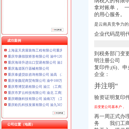
纳税人的有限明
重庆奎颜尼商贸有限公司 渝中100万 （工商注册）
拿对账单， 
重庆尊博贸易有限公司 渝江 （工商注册）
的用心服务。
重庆市罗云科技有限公司 渝北 工商注册
重庆晒微科技有限公司 渝南3万 （工商注册）
是云南具竞争力的
重庆欧氏科技发展有限公司 渝九50万 （进出口权）
企业代码昆明
重庆集氏科技有限公司 渝沙50万 （进出口权）
上海蓝天房屋装饰工程有限公司重庆分公司 渝北 （工商注册）
成功案例
重庆华康假肢矫形有限公司 渝中120万 （增资）
重庆海谛升进出口贸易有限公司 渝北100万 （进出口权）
到税务部门变
重庆逸道医疗器械有限公司
明注册公司 
重庆泰盛贷款咨询有限公司 渝高 （工商注册）
复印件;(6)
重庆奎颜尼商贸有限公司 渝中100万 （工商注册）
企业：
重庆尊博贸易有限公司 渝江 （工商注册）
重庆市罗云科技有限公司 渝北 工商注册
并注明“
重庆晒微科技有限公司 渝南3万 （工商注册）
重庆欧氏科技发展有限公司 渝九50万 （进出口权）
验资证明复印件(
重庆集氏科技有限公司 渝沙50万 （进出口权）
上海蓝天房屋装饰工程有限公司重庆分公司 渝北 （工商注册）
后变更公司基本户，
重庆华康假肢矫形有限公司 渝中120万 （增资）
再一周正式办
务 我们工商
公司位置（地图）