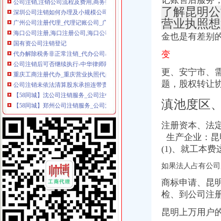
记账售后服务
广州公司注册代理_代理记账公司_广州代理出口退税_代办进出口权_
了解昆明
海口公司注册,海口注册公司,海口公司注销,海口注销公司,海
营业执照想
国有资公司注销登记
金也是有差别的
代办解除税务非正常注销_代办公司吊销注销
公司注销后可否继续执行-中华律师网
变
重庆工商注册代办_重庆营业执照代办_重庆公司注销代办-重庆欣亚义
公司注销未依法清算股东承担连带责任_新浪新闻
更、安宁市、
【58同城】沈公司注销服务_公司注销代理_公司注销费用
题，股权转让协
【58同城】郑州公司注销服务_公司注销代理_公司注销费用
合肥财务公司,公司转让,公司变更,公司注销,资质代办,会计代
滇池度区
公司注销材料-富县人民
从深圳注册公司到深圳代理记账,到深圳公司注销,爱习财务伴您成长
注册资本、法定
公司注销登报-南昌58同城
生产企业：昆
江苏南京代理公司企业注销_公司注销代理-中介代理-*一金融网
(1)、就工本
【如何注销公司代办费用多少注销公司代办】-闵行浦江易登网
办理亦庄公司注销-须知网
如果法人占有公司
香港公司注销-厦门58同城
BVI公司注销_上海注册公司网
商标申请、
昆
公司注销后法律责任的承担
检、到公司注册
内资公司注销条件内资公司注销所需要准备的资料清单内资公司注销
昆明上万用户的
2016年公司注销流程及费用