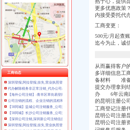
熟于心，提供
更多优惠政策
内接受委托代办
公司注销
重庆工商注册代办_重庆营业执照代办_重庆公司注销代办-重庆欣亚义
工商变更：
昆明工商代理_云南公司注销_昆明工商注册_昆明注销公司_昆明工商代
500元/月起
【西城公司怎么注销,西城公司注销流程,】-其他-北京赶集网
【海外公司注销】-青羊区草街易登网
迄今为止，诚
【58同城】保定公司注销服务_公司注销代理_公司注销费用
【58同城】郑州公司注销服务_公司注销代理_公司注销费用
公司注销材料-富县人民
从而赢得客户的
【58同城】盐城公司注销服务_公司注销代理_公司注销费用
深圳登报,阿拉登报,挂失,营业执照登报,公司注销,税务
多详细信息工
工商动态
代办解除税务非正常注销_代办公司吊销注销
备材料 准备
【海外公司注销】-青羊区草街易登网
提交办理拿到
公司注销的流程、企业注销的流程和所需材料_【公司注册服务】
办 6年云南
【58同城】盐城公司注销服务_公司注销代理_公司注销费用
的昆明注册公
【58同城】长沙公司注销服务_公司注销代理_公司注销费用
工商登记注册代
【深圳公司注销,深圳新公司注销信息】-今题深圳公司注销网
深圳登报,阿拉登报,挂失,营业执照登报,公司注销,税务
昆明公司注册
公司注销,注销公司流程及费用,商务签证代办,签证办理流程,食品
昆明公司注册
深圳公司注销如何办理及小规模公司注销费用-中国商网