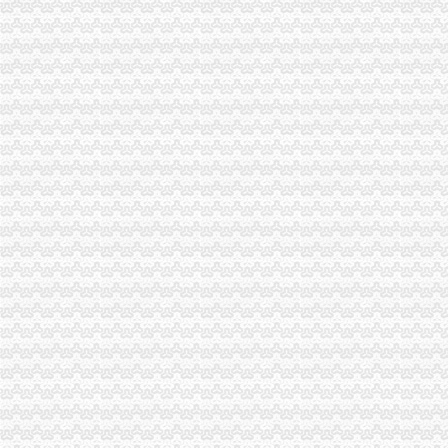
公司注销登记_颍州区人民
公司注销
【西城公司怎么注销,西城公司注销流程,】-其他-北京赶集网
深圳登报,阿拉登报,挂失,营业执照登报,公司注销,税务
代办解除税务非正常注销_代办公司吊销注销
如何把公司吊销转为正常公司注销程序如下-注销--网站点评--好网
怎么办理公司注销注销公司的流程公司执照被吊销了怎么办-广东深圳
公司注销,注销公司流程及费用,商务签证代办,签证办理流程,食品
【58同城】廊坊公司注销服务_公司注销代理_公司注销费用
公司注销登报-南昌58同城
未经营公司注销清算报告,未经营的公司注销清算报告范本-
【58同城】常州公司注销服务_公司注销代理_公司注销费用
【海外公司注销】-青羊区草街易登网
公司注销的流程、企业注销的流程和所需材料_【公司注册服务】
【58同城】盐城公司注销服务_公司注销代理_公司注销费用
【58同城】长沙公司注销服务_公司注销代理_公司注销费用
【深圳公司注销,深圳新公司注销信息】-今题深圳公司注销网
深圳登报,阿拉登报,挂失,营业执照登报,公司注销,税务
公司注销,注销公司流程及费用,商务签证代办,签证办理流程,食品
深圳公司注销如何办理及小规模公司注销费用-中国商网
广州公司注册代理_代理记账公司_广州代理出口退税_代办进出口权_