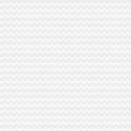
【58同城】常州公司注销服务_公司注销代理_公司注销费用
快速注销公司新公司快速注销【工商吧】_百度贴吧
【58同城】南通公司注销服务_公司注销代理_公司注销费用
【公司注销一站式流程办理】-北仑大石契易登网
如何把公司吊销转为正常公司注销程序如下-注销--网站点评--好网
【58同城】保定公司注销服务_公司注销代理_公司注销费用
【58同城】廊坊公司注销服务_公司注销代理_公司注销费用
海淀公司注销|海淀吊销转注销|海淀工商税务解锁|法人股东解锁|海淀工
专业公司注销、个体户注销、变更、清理帐-南宁58同城
【北京一般人公司收购北京企业注销代理专业收购北京公司】-北京工
【58同城】苏州公司注销服务_公司注销代理_公司注销费用
上海嘉定区公司注销流程及费用
公司注销登记申请材料_上海誉胜注册公司
【专业】重庆工商代办_重庆代理记账代账公司_重庆注册公司_重庆公
未经营公司注销清算报告,未经营的公司注销清算报告范本-
怎么办理公司注销注销公司的流程公司执照被吊销了怎么办-广东深圳
【东莞公司注销】-莞城东正易登网
合肥公司注册_合肥公司变更_公司代账_股权变更_合肥公司注销_合肥
【58同城】南京公司注销服务_公司注销代理_公司注销费用
公司注销登记_颍州区人民