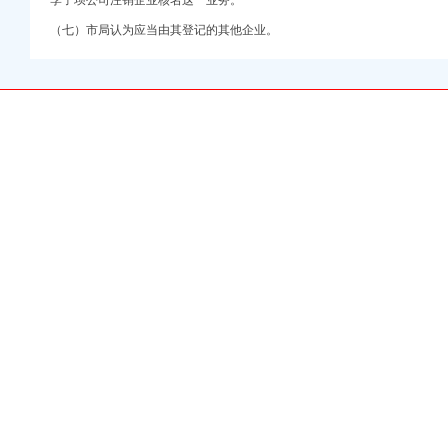
李子坝公司注销企业核名这一业务。
网
信息_诉讼信息_财务信
（七）市局认为应当由其登记的其他企业。
价值-直辖市重庆装饰
腾讯网
件_新闻中心_赢商网
息】-重庆智联招聘
场-常州乐居网
成都果岭创业投资管理
记证等证件挂失登报-
重庆赶集网
息_诉讼信息_财务信
易新闻
务信息-青海新闻网
登网
服务】-渝中大坪易登网
-重庆赶集网
】-重庆智联招聘