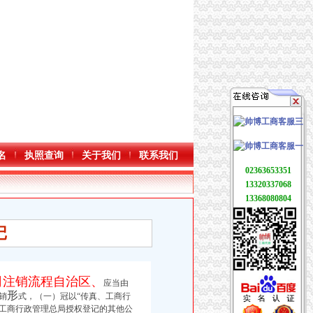
名
执照查询
关于我们
联系我们
02363653351
13320337068
13368080804
记
司注销流程自治区、
应当由
形
销
式，（一）冠以“传真、工商行
工商行政管理总局授权登记的其他公