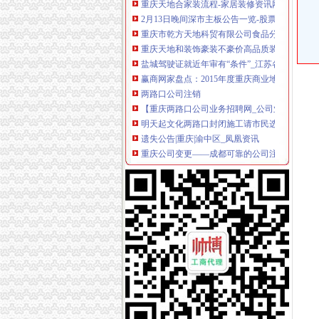
2月13日晚间深市主板公告一览-股票频道-和讯
重庆市乾方天地科贸有限公司食品分厂_【信用
重庆天地和装饰豪装不豪价高品质装修决定品牌
盐城驾驶证就近年审有“条件”_江苏各地_新闻_
赢商网家盘点：2015年度重庆商业地产十大事
两路口公司注销
【重庆两路口公司业务招聘网_公司业务招聘信
明天起文化两路口封闭施工请市民选择绕行-市
遗失公告|重庆|渝中区_凤凰资讯
重庆公司变更——成都可靠的公司注销哪里有_
重庆加油站广告：重庆公司注销、发票、税务登
【重庆两路口企业贷款|商业贷款|创业贷款】-
重庆纽斯科技有限公司两路口门市部_【信用信
企业转让·重庆晨报数字报
收售桌椅茶酒楼家用办公家具铁床空调厨具_网
两路口纳税筹划有什么客观原因？你知道吗-商
大坪公司注销
大坪注册公司图片_大坪工商注册图片-泉州易
【企业设立、年检、变更,改迁、注销、全方位
【重庆大坪专项审计|专项审批|工商专项审批】
【重庆大坪企业文化招聘网_企业文化招聘信息
广州大坪企业管理咨询有限公司业-广州58同城