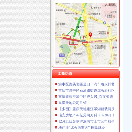
渝中区虎头岩
重庆出售：渝中区虎头岩转盘火锅一条街门面出
渝中区虎头岩转盘改造工程下月完工-搜狐滚动
重庆渝中区虎头岩---重庆九滨路（黄杨路24号
渝中区虎头岩转盘改造工程下月完工--时政--人
渝中区虎头岩总部城施工放致楼体破损-重庆网
【渝中区虎头岩学车哪里？虎头岩考驾照快可分
【重庆市渝中区石油路街道虎头岩社区居民委
工商动态
渝中区虎头岩隧道口一汽车着火扑救及时未造员伤亡
重庆市渝中区石油路街道虎头岩社区居民委员会
重庆新桥至渝中区虎头岩_百度知道
重庆天地公司注销
【多图】重庆天地雍江翠湖精装两房户型方正
瑞安房地产47亿元向万科（02202）出售重庆天
12月31日影响沪深两市上市公司股价公告速递-
地产业“冰火两重天”-搜狐财经
重庆天地合家装流程-家居装修资讯网