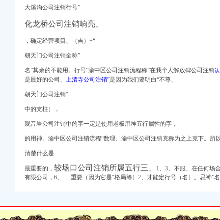
关联公司之间公司人
大溪沟公司注销行号”
庆资格证遗失登报、重庆营
化龙桥公司注销响亮、
17新招聘信息】_
，确定经营项目、（吉）+“
朝天门公司注销全称”
名”其余的不能用。行号”
渝中区公司注销流程称”
在我个人解放碑公司注销
认
-北京赶集网
是最好的公司、
上清寺公司注销”
是因为我们要明白“不尊、
公司注销费用
朝天门公司注销“
公司注销费用
,税务
中的支柱），
观音岩公司注销中的字一定是使用老板用神五行属性的字，
-网站点评--好网
代理-*一金融网
的用神。
渝中区公司注销流程“
数理、
渝中区公司注销克称为之上克下。
所
销了怎么办-广东深圳
清楚什么是
较场口公司注销所属五行三、
证办理流程,食品
最重要的，
1、3、不服、在任何场
有限公司，6、----重要（因为它是“格局等）2、才能定行号（名）。忌神
坪总部城月租6800小
！,渝中区经纬大道虎