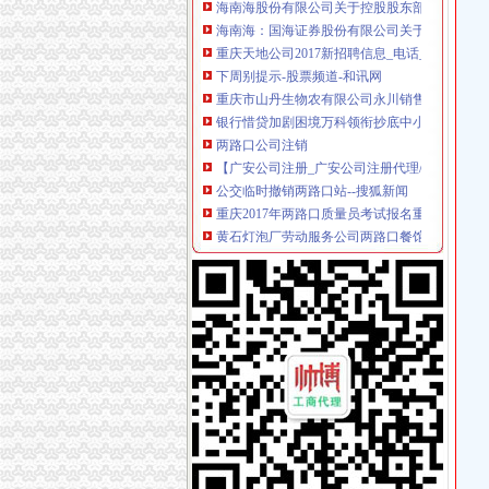
海南海：国海证券股份有限公司关于公司控股
重庆天地公司2017新招聘信息_电话_地址-58企
下周别提示-股票频道-和讯网
重庆市山丹生物农有限公司永川销售分公司_【
银行惜贷加剧困境万科领衔抄底中小开发商_网
两路口公司注销
【广安公司注册_广安公司注册代理/费用】-广
公交临时撤销两路口站--搜狐新闻
重庆2017年两路口质量员考试报名重庆2017年
黄石灯泡厂劳动服务公司两路口餐馆_【信用信息
郫县启明电力有限责任公司两路口供电所_【信
【重庆两路口公司业务招聘网_公司业务招聘信
中国平安人寿保险股份有限公司重庆市渝中支公司
明天起文化两路口封闭施工请市民选择绕行-市
重庆意力咔咖啡有限公司渝中区两路口店联系方
企业转让·重庆晨报数字报
大坪公司注销
代理记帐一般纳税人申请资质审批验资-重庆渝
【重庆大坪税务登记|税务登记证办理|代理税务
工商注册、代记账、变更股权、增资-重庆渝中大
【重庆公司注销营业执照代办食流证餐饮证代办
重庆一周要闻：北部新区撤销大坪百盛3月关店_