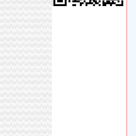
【重庆渝中区公司注册营业执照0元代办】-渝
广东省普宁市供销社集团大坪公司建材门市_【
价格,厂家,图片,公司注册、年检、变更,广州大
重庆南岸油箱厂大坪经营部
没有教育资格证还在非法支教_重庆市公开信箱
渝中区公司注销流程
重庆代办公司_代理公司注册_工商登记_分公司
重庆招聘工商外勤人员_重庆慢牛众创企业服务
重庆市计算机招聘-107个职位|Jooble
【品牌经理招聘】重庆诺玛时裳商贸有限公司新
《建造师注册流程》_优秀范文十篇
分分送金可提款>>>分分送金可提款全资子公
【招商运营主管招聘】重庆鑫诺尔文化播有限公
重庆渝中区个既有住宅加装电梯项目开工_社会
虚构募公司还配备诈骗指南23人团伙骗809万_
可上门签约_重庆公司注册_代办公司_代理工商
渝中区公司注销
重庆公司注册营业执照办理快速出证地址挂靠【
《营业执照注销流程》_优秀范文十篇
重庆代办验资,重庆代办验资公司--选择重庆浩
渝中区大坪威讯通讯器材经营部__信用档案_信