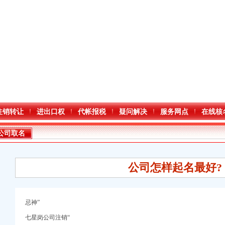
注销转让
进出口权
代帐报税
疑问解决
服务网点
在线核
公司取名
公司怎样起名最好?
忌神”
进出口权）
七星岗公司注销“