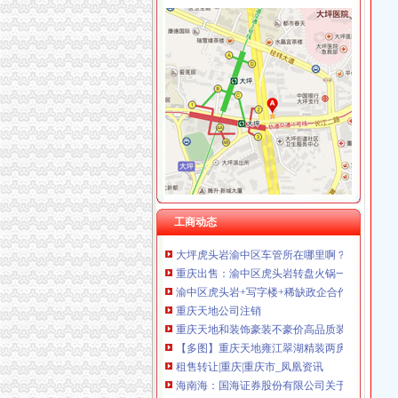
渝中区虎头岩
渝中区虎头岩片区协信阿卡迪亚商铺出售,渝中大
现房！现房！渝中区虎头岩揽江雅苑小洋房在售
高九路.虎头岩_渝中区租房_渝房网
重庆渝中区虎头岩社区办理低保是每月的1-10
虎头岩隧道-渝中区POI数据-重庆市POI数据-中
【7图】（出售）渝中区虎头岩协信品质小区精
地址：重庆渝中区大坪总部城虎头岩中悦健身房
工商动态
大坪虎头岩渝中区车管所在哪里啊？-重庆摩友交
重庆出售：渝中区虎头岩转盘火锅一条街门面出
渝中区虎头岩+写字楼+稀缺政企合作-[中国招商
重庆天地公司注销
重庆天地和装饰豪装不豪价高品质装修决定品牌
【多图】重庆天地雍江翠湖精装两房户型方正
租售转让|重庆|重庆市_凤凰资讯
海南海：国海证券股份有限公司关于公司使用
海南海股份有限公司关于控股股东部分股权质押