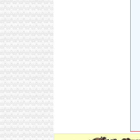
高院肖峰法官家授权本公号以案析法：非持股
重庆公告遗失刊登服务网——2013.5.16.重
餐饮类·重庆晨报数字报
【北京京翰英才教育科技有限公司渝中分公司20
中国长城资产管理股份有限公司
【广安审计_广安审计公司】-广安百姓网
公司注销
【西城公司怎么注销,西城公司注销流程,】-其他
【58同城】保定公司注销服务_公司注销代理_
【58同城】盐城公司注销服务_公司注销代理_
深圳登报,阿拉登报,挂失,营业执照登报,公司注销
代办解除税务非正常注销_代办公司吊销注销
如何把公司吊销转为正常公司注销程序如下-注销-
江苏南京代理公司企业注销_公司注销代理-中介
怎么办理公司注销注销公司的流程公司执照被吊
2016年公司注销流程及费用
公司注销,注销公司流程及费用,商务签证代办,签
渝中区虎头岩
渝中区虎头岩片区协信阿卡迪亚商铺出售,渝中大
现房！现房！渝中区虎头岩揽江雅苑小洋房在售
高九路.虎头岩_渝中区租房_渝房网