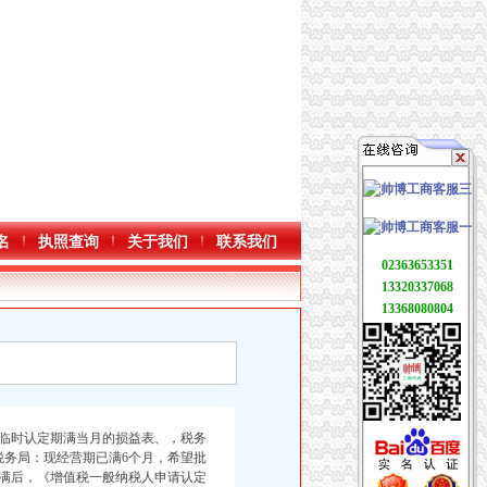
名
执照查询
关于我们
联系我们
02363653351
13320337068
13368080804
临时认定期满当月的损益表、，税务
税务局：现经营期已满6个月，希望批
满后，《增值税一般纳税人申请认定