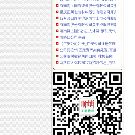
重庆正川包装材料股份有限公司开具给福安业
12月31日影响沪深两市上市公司股价公告速递-
海南海股份有限公司关于控股股东部分股权质押
潼南网_潼南论坛_人才网招聘_天气预报-潼南
两路口公司注销
【广安公司注册_广安公司注册代理/费用】-广
公司要注销,固定资产如何处置_百度知道
公交临时撤销两路口站--搜狐新闻
两路口火锅店2017新招聘信息_电话_地址-58企
重庆银行股份有限公司两路口支行联系方式_信
重庆公司变更——成都可靠的公司注销哪里有_
租售转让|发票号|减资_凤凰资讯
重庆2017年两路口质量员考试报名重庆2017年
【58同城】重庆渝中两路口商务服务_两路口商
重庆希尔顿涉黑涉黄幕后:知名女艺人提供服务_
大坪公司注销
重庆工商注册、注销、变更、代理记账,慢牛帮
大坪注册公司图片_大坪工商注册图片-泉州易
代理记帐一般纳税人申请资质审批验资-重庆渝
湖南中天建设集团有限公司大坪分公司联系方式
【重庆大坪税务登记|税务登记证办理|代理税务