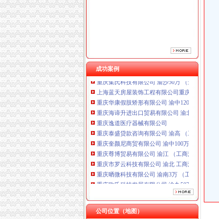
重庆逸道医疗器械有限公司
重庆泰盛贷款咨询有限公司 渝高 （工商注册）
重庆奎颜尼商贸有限公司 渝中100万 （工商注
重庆尊博贸易有限公司 渝江 （工商注册）
重庆市罗云科技有限公司 渝北 工商注册
重庆晒微科技有限公司 渝南3万 （工商注册）
重庆欧氏科技发展有限公司 渝九50万 （进出口
成功案例
重庆集氏科技有限公司 渝沙50万 （进出口权）
上海蓝天房屋装饰工程有限公司重庆分公司 渝
重庆华康假肢矫形有限公司 渝中120万 （增资
重庆海谛升进出口贸易有限公司 渝北100万 （
重庆逸道医疗器械有限公司
重庆泰盛贷款咨询有限公司 渝高 （工商注册）
重庆奎颜尼商贸有限公司 渝中100万 （工商注
重庆尊博贸易有限公司 渝江 （工商注册）
重庆市罗云科技有限公司 渝北 工商注册
重庆晒微科技有限公司 渝南3万 （工商注册）
重庆欧氏科技发展有限公司 渝九50万 （进出口
重庆集氏科技有限公司 渝沙50万 （进出口权）
上海蓝天房屋装饰工程有限公司重庆分公司 渝
重庆华康假肢矫形有限公司 渝中120万 （增资
公司位置（地图）