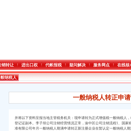
注销转让
进出口权
代帐报税
疑问解决
服务网点
在线核
一般纳税人
一般纳税人转正申请
并将以下资料呈报当地主管税务机关：现申请转为正式增值税一般纳税人，
登记证副本。李子坝公司注销
经营
情况正常，
渝中区公司注销流程1、
国家
进出口权）
准有限公司年月一般纳税人期满申请转正新注册企业在暂认定一般纳税人期