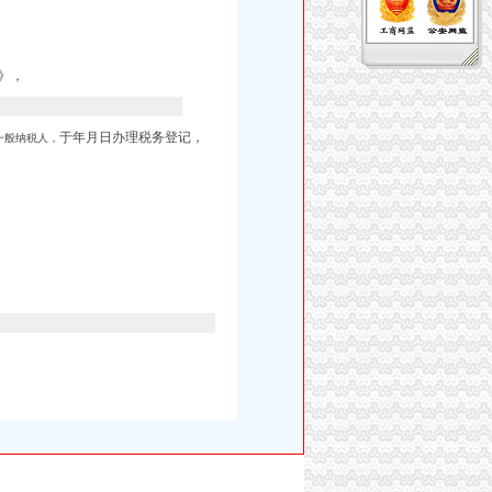
》，
于年月日办理税务登记，
一般纳税人，