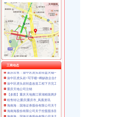
渝中区虎头岩
渝中区虎头岩片区协信阿卡迪亚商铺出售,渝中大坪总部城月租6800小
现房！现房！渝中区虎头岩揽江雅苑小洋房在售！,渝中区经纬大道虎
高九路.虎头岩_渝中区租房_渝房网
重庆渝中区虎头岩社区办理低保是每月的1-10号吗？-爱问知识人
【7图】（出售）渝中区虎头岩协信品质小区精装两房,重庆渝中大坪
地址：重庆渝中区大坪总部城虎头岩中悦健身房【重庆健身房吧】_百
大坪虎头岩渝中区车管所在哪里啊？-重庆摩友交流区-摩托车论坛-
工商动态
重庆出售：渝中区虎头岩转盘火锅一条街门面出售-重庆爱问分类
渝中区虎头岩+写字楼+稀缺政企合作-[中国招商网重庆站]
渝中区虎头岩转盘改造工程下月完工-搜狐滚动
重庆天地公司注销
【多图】重庆天地雍江翠湖精装两房户型方正视野无遮挡全新未住
租售转让|重庆|重庆市_凤凰资讯
海南海：国海证券股份有限公司关于公司使用部分闲置募集资金购买
海南海股份有限公司关于控股股东部分股权质押的公告_网易财经
海南海：国海证券股份有限公司关于公司控股子公司使用部分闲置募