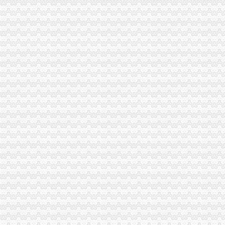
区城乡建委“三字经”深化“放管服”-重庆市南岸区人民
重庆代办公司_代理公司注册_工商登记_分公司_个体工商_代账报税_
可上门签约_重庆公司注册_代办公司_代理工商注册登记_分公司_个体
重庆招聘工商外勤人员_重庆慢牛众创企业服务有限公司招聘-汇博网
重庆市渝中区人力资源和社会保障局
重庆渝中区个既有住宅加装电梯项目开工_社会新闻_大众网
分析职务罪案例吸取人生惨痛教训-重庆市开州区国土资源和房屋管
增值税时代房地产和建安企业全盘财税管控核算再造专题讲座_重庆培
渝中区公司注销
重庆公司注册营业执照办理快速出证地址挂靠【今日推荐网-重庆工商/
昆明建筑施工总承包资质办理机构,希骏用心服务-专项服务-深圳酷易
重庆三峡水利电力(集团)股份有限公司公告(系列)|公司|股东大会|
重庆子钦财务咨询有限公司|重庆子钦财务咨询有限公司网站
重庆工商代办_重庆代理记账_重庆公司注册-重庆橙柚青工商咨询有限
《营业执照注销流程》_优秀范文十篇
永川天意面厂等28家企业食品生产许可证被注销_中国质量新闻网
www.mywq.gov.cn-网站综合查询|重庆市人民民营企业官方信息港…
【重庆设计策划|重庆活动策划/品牌推广/企业形象设计/logo设计】-重
工商年检相关_批发价格_厂家_图片_勤加缘网
公司注销
【58同城】南通公司注销服务_公司注销代理_公司注销费用