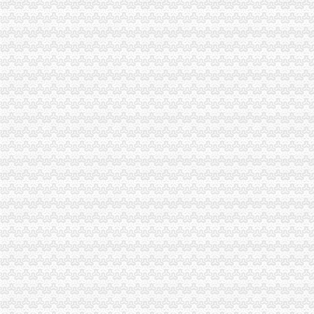
重庆工商代办_重庆代理记账_重庆公司注册-重庆橙柚青工商咨询有限
《营业执照注销流程》_优秀范文十篇
永川天意面厂等28家企业食品生产许可证被注销_中国质量新闻网
www.mywq.gov.cn-网站综合查询|重庆市人民民营企业官方信息港…
【重庆设计策划|重庆活动策划/品牌推广/企业形象设计/logo设计】-重
工商年检相关_批发价格_厂家_图片_勤加缘网
公司注销
【58同城】南通公司注销服务_公司注销代理_公司注销费用
重庆工商注册代办_重庆营业执照代办_重庆公司注销代办-重庆欣亚义
【58同城】南京公司注销服务_公司注销代理_公司注销费用
昆明工商代理_云南公司注销_昆明工商注册_昆明注销公司_昆明工商代
【西城公司怎么注销,西城公司注销流程,】-其他-北京赶集网
【海外公司注销】-青羊区草街易登网
【58同城】保定公司注销服务_公司注销代理_公司注销费用
广州公司注册代理_代理记账公司_广州代理出口退税_代办进出口权_
【58同城】郑州公司注销服务_公司注销代理_公司注销费用
公司注销材料-富县人民
渝中区虎头岩
渝中区虎头岩揽江雅苑楼盘涉嫌违规收取高额团购费_重庆市公开
渝中区虎头岩片区协信阿卡迪亚商铺出售,渝中大坪总部城月租6800小
现房！现房！渝中区虎头岩揽江雅苑小洋房在售！,渝中区经纬大道虎