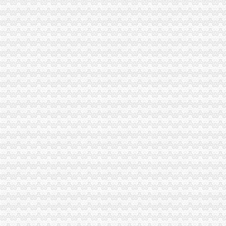
重庆工商注册代办_重庆营业执照代办_重庆公司注销代办-重庆欣亚义
【58同城】南京公司注销服务_公司注销代理_公司注销费用
昆明工商代理_云南公司注销_昆明工商注册_昆明注销公司_昆明工商代
【西城公司怎么注销,西城公司注销流程,】-其他-北京赶集网
【海外公司注销】-青羊区草街易登网
【58同城】保定公司注销服务_公司注销代理_公司注销费用
广州公司注册代理_代理记账公司_广州代理出口退税_代办进出口权_
【58同城】郑州公司注销服务_公司注销代理_公司注销费用
公司注销材料-富县人民