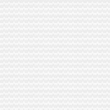
两路口火锅店2017新招聘信息_电话_地址-58企业名录
重庆银行股份有限公司两路口支行联系方式_信用报告_工商信息-启信宝
重庆公司变更——成都可靠的公司注销哪里有_成都果岭创业投资管理
租售转让|发票号|减资_凤凰资讯
重庆2017年两路口质量员考试报名重庆2017年_志趣网
【58同城】重庆渝中两路口商务服务_两路口商务服务频道_两路口商务
重庆希尔顿涉黑涉黄幕后:知名女艺人提供服务_新闻_腾讯网
大坪公司注销
重庆工商注册、注销、变更、代理记账,慢牛帮您处理_志趣网
大坪注册公司图片_大坪工商注册图片-泉州易登网
代理记帐一般纳税人申请资质审批验资-重庆渝中大坪公司注册-分类
湖南中天建设集团有限公司大坪分公司联系方式_信用报告_工商信息-
【重庆大坪税务登记|税务登记证办理|代理税务登记】-重庆赶集网
工商注册、代记账、变更股权、增资-重庆渝中大坪公司注册-分类168
重庆茂函商贸有限公司大坪分公司联系方式_信用报告_工商信息-启信宝
重庆帅博工商_代办分公司注册_分公司注销_代理记账_重庆进出口许
重庆圆通快递有限公司大坪分公司2017新招聘信息_电话_地址-58
重庆一般纳税人申请：重庆沙坪坝渝中区大坪注册公司/工商代办/兼职
渝中区公司注销流程
信用卡销户的正确程序是什么-慧择保险网
知识产权一站式服务厂家_知识产权一站式服务公司-阿里巴巴公司黄页