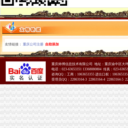
工商注册、代记账、变更股权、增资-重庆渝中大坪公司注册-分类168
重庆茂函商贸有限公司大坪分公司联系方式_信用报告_工商信息-启信宝
重庆帅博工商_代办分公司注册_分公司注销_代理记账_重庆进出口许
重庆圆通快递有限公司大坪分公司2017新招聘信息_电话_地址-58
重庆一般纳税人申请：重庆沙坪坝渝中区大坪注册公司/工商代办/兼职
渝中区公司注销流程
信用卡销户的正确程序是什么-慧择保险网
友情链接：
重庆公司注册
自助添加
知识产权一站式服务厂家_知识产权一站式服务公司-阿里巴巴公司黄页
区城乡建委“三字经”深化“放管服”-重庆市南岸区人民
重庆代办公司_代理公司注册_工商登记_分公司_个体工商_代账报税_
重庆帅博信息技术有限公司 地址：重庆渝中区大坪
可上门签约_重庆公司注册_代办公司_代理工商注册登记_分公司_个体
电话：023-63653351 13368080804 传真：023-6365
重庆招聘工商外勤人员_重庆慢牛众创企业服务有限公司招聘-汇博网
咨询QQ：工商：1063653355 进出口权：1063653355
重庆市渝中区人力资源和社会保障局
受理员QQ：22863164-3 22863164-4 22863164-5 228
重庆渝中区个既有住宅加装电梯项目开工_社会新闻_大众网
51La
分析职务罪案例吸取人生惨痛教训-重庆市开州区国土资源和房屋管
增值税时代房地产和建安企业全盘财税管控核算再造专题讲座_重庆培
渝中区公司注销
重庆公司注册营业执照办理快速出证地址挂靠【今日推荐网-重庆工商/
昆明建筑施工总承包资质办理机构,希骏用心服务-专项服务-深圳酷易
重庆三峡水利电力(集团)股份有限公司公告(系列)|公司|股东大会|
重庆子钦财务咨询有限公司|重庆子钦财务咨询有限公司网站