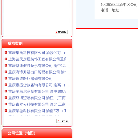
重庆逸道医疗器械有限公司
1063653355渝中
重庆泰盛贷款咨询有限公司 渝高 （工商注册）
电话：地址：
重庆奎颜尼商贸有限公司 渝中100万 （工商注册）
重庆尊博贸易有限公司 渝江 （工商注册）
重庆市罗云科技有限公司 渝北 工商注册
重庆晒微科技有限公司 渝南3万 （工商注册）
重庆欧氏科技发展有限公司 渝九50万 （进出口权）
成功案例
重庆集氏科技有限公司 渝沙50万 （进出口权）
上海蓝天房屋装饰工程有限公司重庆分公司 渝北 （工商注册）
重庆华康假肢矫形有限公司 渝中120万 （增资）
重庆海谛升进出口贸易有限公司 渝北100万 （进出口权）
重庆逸道医疗器械有限公司
重庆泰盛贷款咨询有限公司 渝高 （工商注册）
重庆奎颜尼商贸有限公司 渝中100万 （工商注册）
重庆尊博贸易有限公司 渝江 （工商注册）
重庆市罗云科技有限公司 渝北 工商注册
重庆晒微科技有限公司 渝南3万 （工商注册）
重庆欧氏科技发展有限公司 渝九50万 （进出口权）
重庆集氏科技有限公司 渝沙50万 （进出口权）
上海蓝天房屋装饰工程有限公司重庆分公司 渝北 （工商注册）
重庆华康假肢矫形有限公司 渝中120万 （增资）
公司位置（地图）